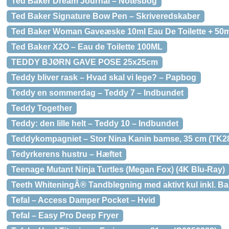
Ted Baker Dream Journal – Notesbog
Ted Baker Signature Bow Pen – Skriveredskaber
Ted Baker Woman Gaveæske 10ml Eau De Toilette + 50
Ted Baker X2O – Eau de Toilette 100ML
TEDDY BJØRN GAVE POSE 25x25cm
Teddy bliver rask – Hvad skal vi lege? – Papbog
Teddy en sommerdag – Teddy 7 – Indbundet
Teddy Together
Teddy: den lille helt – Teddy 10 – Indbundet
Teddykompagniet – Stor Nina Kanin bamse, 35 cm (TK2
Tedyrkerens hustru – Hæftet
Teenage Mutant Ninja Turtles (Megan Fox) (4K Blu-Ray)
Teeth WhiteningÂ® Tandblegning med aktivt kul inkl. 
Tefal – Access Damper Pocket – Hvid
Tefal – Easy Pro Deep Fryer