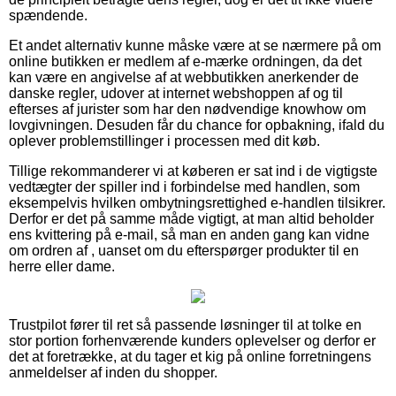
spændende.
Et andet alternativ kunne måske være at se nærmere på om
online butikken er medlem af e-mærke ordningen, da det
kan være en angivelse af at webbutikken anerkender de
danske regler, udover at internet webshoppen af og til
efterses af jurister som har den nødvendige knowhow om
lovgivningen. Desuden får du chance for opbakning, ifald du
oplever problemstillinger i processen med dit køb.
Tillige rekommanderer vi at køberen er sat ind i de vigtigste
vedtægter der spiller ind i forbindelse med handlen, som
eksempelvis hvilken ombytningsrettighed e-handlen tilsikrer.
Derfor er det på samme måde vigtigt, at man altid beholder
ens kvittering på e-mail, så man en anden gang kan vidne
om ordren af , uanset om du efterspørger produkter til en
herre eller dame.
Trustpilot fører til ret så passende løsninger til at tolke en
stor portion forhenværende kunders oplevelser og derfor er
det at foretrække, at du tager et kig på online forretningens
anmeldelser af inden du shopper.