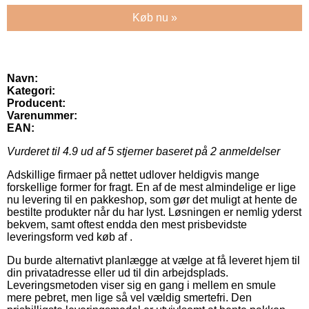
Køb nu »
Navn:
Kategori:
Producent:
Varenummer:
EAN:
Vurderet til
4.9
ud af 5 stjerner baseret på
2
anmeldelser
Adskillige firmaer på nettet udlover heldigvis mange
forskellige former for fragt. En af de mest almindelige er lige
nu levering til en pakkeshop, som gør det muligt at hente de
bestilte produkter når du har lyst. Løsningen er nemlig yderst
bekvem, samt oftest endda den mest prisbevidste
leveringsform ved køb af .
Du burde alternativt planlægge at vælge at få leveret hjem til
din privatadresse eller ud til din arbejdsplads.
Leveringsmetoden viser sig en gang i mellem en smule
mere pebret, men lige så vel vældig smertefri. Den