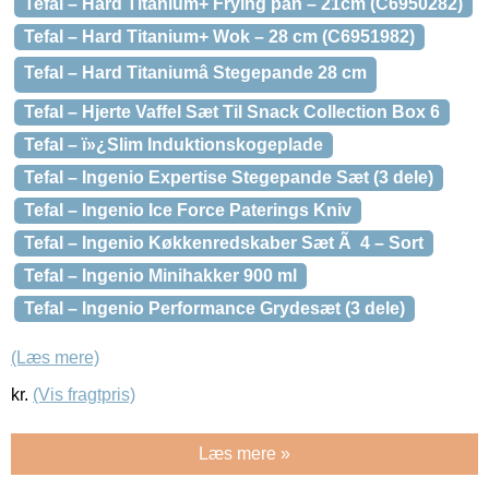
Tefal – Hard Titanium+ Frying pan – 21cm (C6950282)
Tefal – Hard Titanium+ Wok – 28 cm (C6951982)
Tefal – Hard Titaniumâ Stegepande 28 cm
Tefal – Hjerte Vaffel Sæt Til Snack Collection Box 6
Tefal – ï»¿Slim Induktionskogeplade
Tefal – Ingenio Expertise Stegepande Sæt (3 dele)
Tefal – Ingenio Ice Force Paterings Kniv
Tefal – Ingenio Køkkenredskaber Sæt Ã 4 – Sort
Tefal – Ingenio Minihakker 900 ml
Tefal – Ingenio Performance Grydesæt (3 dele)
(Læs mere)
kr.
(Vis fragtpris)
Læs mere »