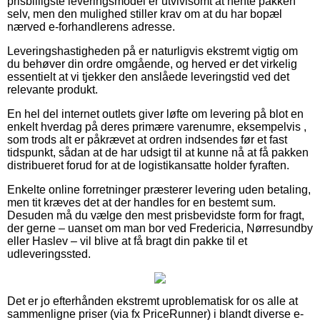
prisbilligste leveringsmodel er utvivlsomt at hente pakken
selv, men den mulighed stiller krav om at du har bopæl
nærved e-forhandlerens adresse.
Leveringshastigheden på er naturligvis ekstremt vigtig om
du behøver din ordre omgående, og herved er det virkelig
essentielt at vi tjekker den anslåede leveringstid ved det
relevante produkt.
En hel del internet outlets giver løfte om levering på blot en
enkelt hverdag på deres primære varenumre, eksempelvis ,
som trods alt er påkrævet at ordren indsendes før et fast
tidspunkt, sådan at de har udsigt til at kunne nå at få pakken
distribueret forud for at de logistikansatte holder fyraften.
Enkelte online forretninger præsterer levering uden betaling,
men tit kræves det at der handles for en bestemt sum.
Desuden må du vælge den mest prisbevidste form for fragt,
der gerne – uanset om man bor ved Fredericia, Nørresundby
eller Haslev – vil blive at få bragt din pakke til et
udleveringssted.
Det er jo efterhånden ekstremt uproblematisk for os alle at
sammenligne priser (via fx PriceRunner) i blandt diverse e-