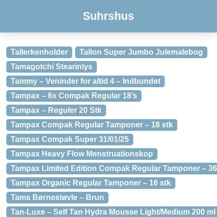
Suhrshus
Tallerkenholder
Tallon Super Jumbo Julemalebog
Tamagotchi Stearinlys
Tammy – Veninder for altid 4 – Indbundet
Tampax – 6x Compak Regular 18’s
Tampax – Reguler 20 Stk
Tampax Compak Regular Tamponer – 18 stk
Tampax Compak Super 31/01/25
Tampax Heavy Flow Menstruationskop
Tampax Limited Edition Compak Regular Tamponer – 36
Tampax Organic Regular Tamponer – 16 stk
Tams Børnestøvle – Brun
Tan-Luxe – Self Tan Hydra Mousse Light/Medium 200 ml