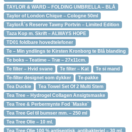
TAYLOR & WARD – FOLDING UMBRELLA – BLÅ
Taylor of London Chique – Cologne 50ml
TaylorÂ´s Reserve Tawny Portvin – Limited Edition
Taza Kop m. Skrift – ALWAYS HOPE
TD01 foldbare hovedtelefoner
Te – Min yndlings te Kirsten Kronborg te Blå blanding
Te boks – Teatime – Træ – 27x11cm.
Te filter – Hvid svane
Te filter – Kat
Te si mand
Te-filter designet som dykker
Te-pakke
Tea Duckie
Tea Towel Set Of 2 Multi Stem
Tea Tree – Hydrogel Collagen Ansigtsmaske
Tea Tree & Perbermynte Fod `Maske`
Tea Tree Gel til bumser mm. – 250 ml
Tea Tree Olie – 10 ml.
Tea Tree Olie 100 % antiseptisk, antibakteriel – 30 ml.