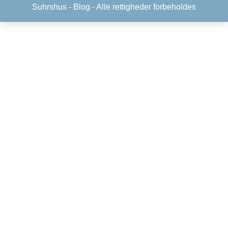
Suhrshus -
Blog
- Alle rettigheder forbeholdes