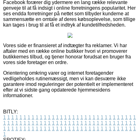
Facebook forærer dig ydermere en lang række relevante
genveje til at få indsigt i online forretningens popularitet. Her
ses endda forretninger på nettet som tilbyder kunderne at
sammensætte en omtale af deres købsoplevelse, som tillige
kan tages i brug til at få et indtryk af kundetilfredsheden.
Vores side er finansieret af indtægter fra reklamer. Vi har
aftaler med en række online butikker hvori vi promoverer
butikkernes tilbud, og tjener honorar forudsat en bruger fra
vores side foretager en ordre.
Orientering omkring varer og internet foretagender
vedligeholdes rutinemæssigt, men vi kan desværre ikke
garantere imod reguleringer der potentielt er implementeret
efter at vi sidste gang opdaterede hjemmesidens
informationer.
BITLY:
1
1
1
1
1
1
1
1
1
1
1
1
1
1
1
1
1
1
1
1
1
1
1
1
1
1
1
1
1
1
1
1
1
1
1
1
1
1
1
1
1
1
1
1
1
1
1
1
1
1
1
1
1
1
1
1
1
1
1
1
1
1
1
1
1
1
1
1
1
1
1
1
1
1
1
1
1
1
1
1
1
1
1
1
1
1
1
1
1
1
1
1
1
1
1
1
1
1
1
1
SPOTIFY: