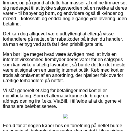
firmaer, og på grund af dette har masser af online firmaer set
sig nødsaget til at trykke salgsværdien på en række af deres
varer – til babyer og børn, og endvidere også til kvinder og
mænd – kolossalt, og endda nogle gange yde levering uden
betaling.
Det kan dog alligevel være udbytterigt at eftergå visse
forhandlere på nettet efter rabatkoder på inden du handler,
så man er tryg ved at få fat i den prisbilligste pris.
Man bør lige meget hvad være årvågen med, at hvis en
internet virksomhed frembyder deres varer for en salgspris
som kan virke ufattelig favorabel, så burde det for det meste
være et signal om en uærlig internet butik. Køb med kort er
trods alt omfavnet af en anordning, der hjælper folk overfor
uærlige forhandlere på nettet.
Vi slår generelt et slag for betalinger med kort eller
mobilbetaling. Som et alternativ kunne du bruge en
afdragsløsning fra f.eks. ViaBill, i tilfælde af at du gerne vil
finansiere beløbet senere.
Forud for at nogen køber hos en forretning på nettet burde
de principielt betragte dens regler, dog er det tit ikke videre