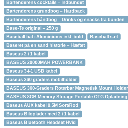
Bartenderens cocktails – Indbundet
Bartenderens grundbog – Hardback
Bartenderens håndbog – Drinks og snacks fra bunden 
Base-Te original – 250 g
Baseball bat i Aluminiums inkl. bold
Baseball sæt
Baseret på en sand historie – Hæftet
Baseus 2 i 1 kabel
BASEUS 20000MAH POWERBANK
Baseus 3-i-1 USB kabel
Baseus 360 graders mobilholder
BASEUS 360-Graders Roterbar Magnetisk Mount Holder 
BASEUS 8GB Memory Storage Portable OTG Opladning o
Baseus AUX kabel 0.5M Sort/Rød
Baseus Biloplader med 2 i 1 kabel
Baseus Bluetooth Headset Hvid