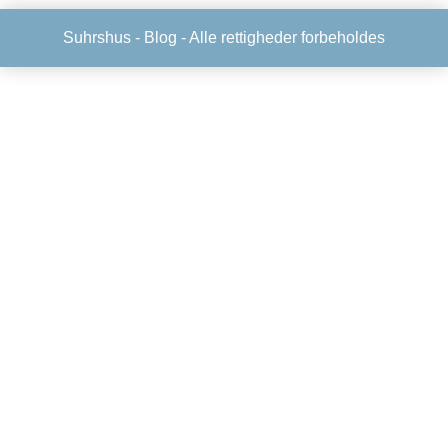
Suhrshus -
Blog
- Alle rettigheder forbeholdes