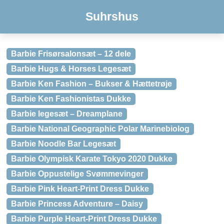
Suhrshus
Barbie Frisørsalonsæt – 12 dele
Barbie Hugs & Horses Legesæt
Barbie Ken Fashion – Bukser & Hættetrøje
Barbie Ken Fashionistas Dukke
Barbie legesæt – Dreamplane
Barbie National Geographic Polar Marinebiolog
Barbie Noodle Bar Legesæt
Barbie Olympisk Karate Tokyo 2020 Dukke
Barbie Oppustelige Svømmevinger
Barbie Pink Heart-Print Dress Dukke
Barbie Princess Adventure – Daisy
Barbie Purple Heart-Print Dress Dukke