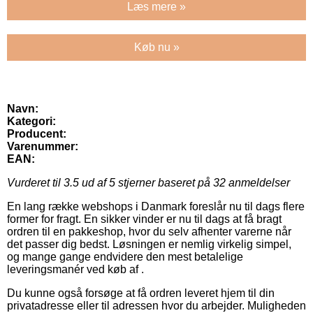
Læs mere »
Køb nu »
Navn:
Kategori:
Producent:
Varenummer:
EAN:
Vurderet til
3.5
ud af 5 stjerner baseret på
32
anmeldelser
En lang række webshops i Danmark foreslår nu til dags flere
former for fragt. En sikker vinder er nu til dags at få bragt
ordren til en pakkeshop, hvor du selv afhenter varerne når
det passer dig bedst. Løsningen er nemlig virkelig simpel,
og mange gange endvidere den mest betalelige
leveringsmanér ved køb af .
Du kunne også forsøge at få ordren leveret hjem til din
privatadresse eller til adressen hvor du arbejder. Muligheden