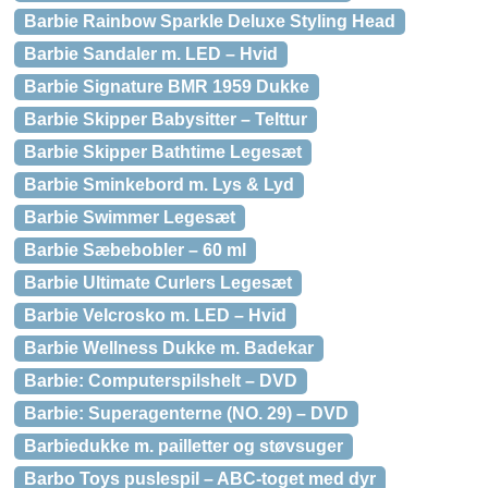
Barbie Rainbow Sparkle Deluxe Styling Head
Barbie Sandaler m. LED – Hvid
Barbie Signature BMR 1959 Dukke
Barbie Skipper Babysitter – Telttur
Barbie Skipper Bathtime Legesæt
Barbie Sminkebord m. Lys & Lyd
Barbie Swimmer Legesæt
Barbie Sæbebobler – 60 ml
Barbie Ultimate Curlers Legesæt
Barbie Velcrosko m. LED – Hvid
Barbie Wellness Dukke m. Badekar
Barbie: Computerspilshelt – DVD
Barbie: Superagenterne (NO. 29) – DVD
Barbiedukke m. pailletter og støvsuger
Barbo Toys puslespil – ABC-toget med dyr