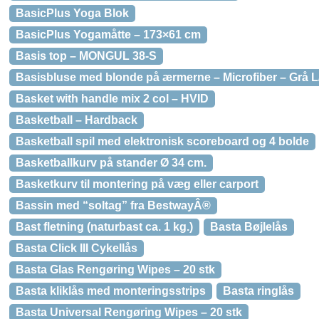
BasicPlus Yoga Blok
BasicPlus Yogamåtte – 173×61 cm
Basis top – MONGUL 38-S
Basisbluse med blonde på ærmerne – Microfiber – Grå L
Basket with handle mix 2 col – HVID
Basketball – Hardback
Basketball spil med elektronisk scoreboard og 4 bolde
Basketballkurv på stander Ø 34 cm.
Basketkurv til montering på væg eller carport
Bassin med “soltag” fra BestwayÂ®
Bast fletning (naturbast ca. 1 kg.)
Basta Bøjlelås
Basta Click III Cykellås
Basta Glas Rengøring Wipes – 20 stk
Basta kliklås med monteringsstrips
Basta ringlås
Basta Universal Rengøring Wipes – 20 stk