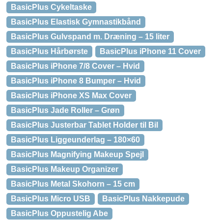
BasicPlus Cykeltaske
BasicPlus Elastisk Gymnastikbånd
BasicPlus Gulvspand m. Dræning – 15 liter
BasicPlus Hårbørste
BasicPlus iPhone 11 Cover
BasicPlus iPhone 7/8 Cover – Hvid
BasicPlus iPhone 8 Bumper – Hvid
BasicPlus iPhone XS Max Cover
BasicPlus Jade Roller – Grøn
BasicPlus Justerbar Tablet Holder til Bil
BasicPlus Liggeunderlag – 180×60
BasicPlus Magnifying Makeup Spejl
BasicPlus Makeup Organizer
BasicPlus Metal Skohorn – 15 cm
BasicPlus Micro USB
BasicPlus Nakkepude
BasicPlus Oppustelig Abe