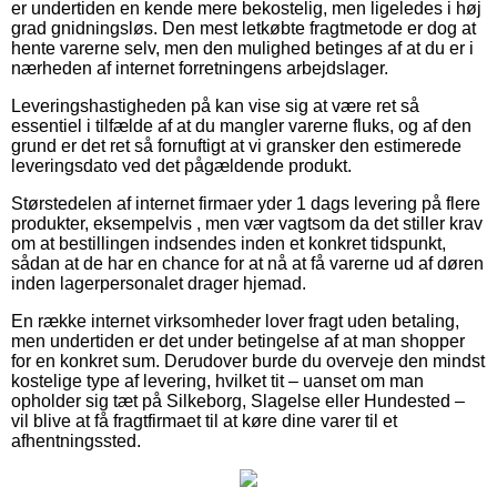
er undertiden en kende mere bekostelig, men ligeledes i høj
grad gnidningsløs. Den mest letkøbte fragtmetode er dog at
hente varerne selv, men den mulighed betinges af at du er i
nærheden af internet forretningens arbejdslager.
Leveringshastigheden på kan vise sig at være ret så
essentiel i tilfælde af at du mangler varerne fluks, og af den
grund er det ret så fornuftigt at vi gransker den estimerede
leveringsdato ved det pågældende produkt.
Størstedelen af internet firmaer yder 1 dags levering på flere
produkter, eksempelvis , men vær vagtsom da det stiller krav
om at bestillingen indsendes inden et konkret tidspunkt,
sådan at de har en chance for at nå at få varerne ud af døren
inden lagerpersonalet drager hjemad.
En række internet virksomheder lover fragt uden betaling,
men undertiden er det under betingelse af at man shopper
for en konkret sum. Derudover burde du overveje den mindst
kostelige type af levering, hvilket tit – uanset om man
opholder sig tæt på Silkeborg, Slagelse eller Hundested –
vil blive at få fragtfirmaet til at køre dine varer til et
afhentningssted.