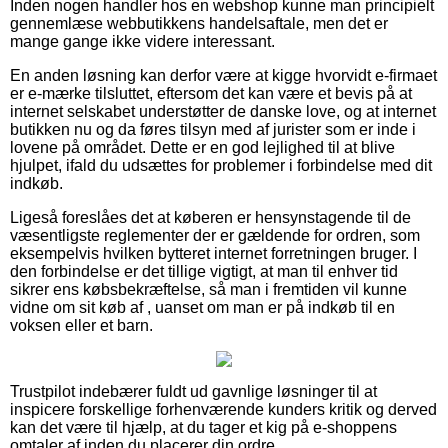
Inden nogen handler hos en webshop kunne man principielt
gennemlæse webbutikkens handelsaftale, men det er
mange gange ikke videre interessant.
En anden løsning kan derfor være at kigge hvorvidt e-firmaet
er e-mærke tilsluttet, eftersom det kan være et bevis på at
internet selskabet understøtter de danske love, og at internet
butikken nu og da føres tilsyn med af jurister som er inde i
lovene på området. Dette er en god lejlighed til at blive
hjulpet, ifald du udsættes for problemer i forbindelse med dit
indkøb.
Ligeså foreslåes det at køberen er hensynstagende til de
væsentligste reglementer der er gældende for ordren, som
eksempelvis hvilken bytteret internet forretningen bruger. I
den forbindelse er det tillige vigtigt, at man til enhver tid
sikrer ens købsbekræftelse, så man i fremtiden vil kunne
vidne om sit køb af , uanset om man er på indkøb til en
voksen eller et barn.
Trustpilot indebærer fuldt ud gavnlige løsninger til at
inspicere forskellige forhenværende kunders kritik og derved
kan det være til hjælp, at du tager et kig på e-shoppens
omtaler af inden du placerer din ordre.