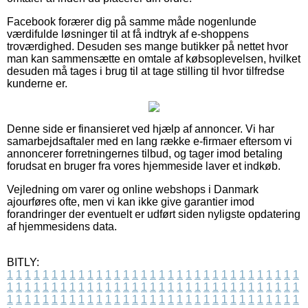
Facebook forærer dig på samme måde nogenlunde
værdifulde løsninger til at få indtryk af e-shoppens
troværdighed. Desuden ses mange butikker på nettet hvor
man kan sammensætte en omtale af købsoplevelsen, hvilket
desuden må tages i brug til at tage stilling til hvor tilfredse
kunderne er.
Denne side er finansieret ved hjælp af annoncer. Vi har
samarbejdsaftaler med en lang række e-firmaer eftersom vi
annoncerer forretningernes tilbud, og tager imod betaling
forudsat en bruger fra vores hjemmeside laver et indkøb.
Vejledning om varer og online webshops i Danmark
ajourføres ofte, men vi kan ikke give garantier imod
forandringer der eventuelt er udført siden nyligste opdatering
af hjemmesidens data.
BITLY:
1
1
1
1
1
1
1
1
1
1
1
1
1
1
1
1
1
1
1
1
1
1
1
1
1
1
1
1
1
1
1
1
1
1
1
1
1
1
1
1
1
1
1
1
1
1
1
1
1
1
1
1
1
1
1
1
1
1
1
1
1
1
1
1
1
1
1
1
1
1
1
1
1
1
1
1
1
1
1
1
1
1
1
1
1
1
1
1
1
1
1
1
1
1
1
1
1
1
1