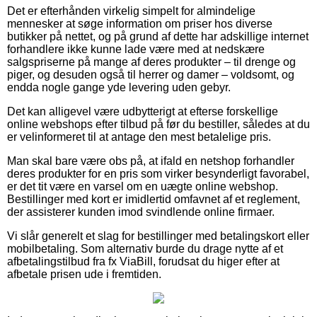
Det er efterhånden virkelig simpelt for almindelige
mennesker at søge information om priser hos diverse
butikker på nettet, og på grund af dette har adskillige internet
forhandlere ikke kunne lade være med at nedskære
salgspriserne på mange af deres produkter – til drenge og
piger, og desuden også til herrer og damer – voldsomt, og
endda nogle gange yde levering uden gebyr.
Det kan alligevel være udbytterigt at efterse forskellige
online webshops efter tilbud på før du bestiller, således at du
er velinformeret til at antage den mest betalelige pris.
Man skal bare være obs på, at ifald en netshop forhandler
deres produkter for en pris som virker besynderligt favorabel,
er det tit være en varsel om en uægte online webshop.
Bestillinger med kort er imidlertid omfavnet af et reglement,
der assisterer kunden imod svindlende online firmaer.
Vi slår generelt et slag for bestillinger med betalingskort eller
mobilbetaling. Som alternativ burde du drage nytte af et
afbetalingstilbud fra fx ViaBill, forudsat du higer efter at
afbetale prisen ude i fremtiden.