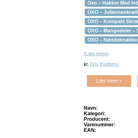
Oxo – Hakker Med In
OXO – Julienneskræll
OXO – Kompakt Skræll
OXO – Mangodeler – 
OXO – Nøddeknækker
(Læs mere)
kr.
(Vis fragtpris)
Læs mere »
Navn:
Kategori:
Producent:
Varenummer:
EAN: