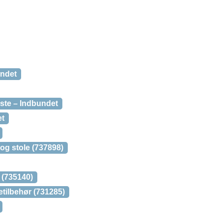
undet
ndste – Indbundet
et
og stole (737898)
 (735140)
tilbehør (731285)