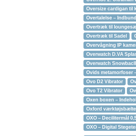
Oversize cardigan til 
Overtalelse – Indbun
Overtræk til loungesæ
Overtræk til Sadel
Overvågning IP kamera
Overwatch D.VA Spla
Overwatch Snowbacll
Ovids metamorfoser 
Ovo D2 Vibrator
Ov
Ovo T2 Vibrator
Ow
Oxen boxen – Indehol
Oxford værktøjsbælte
OXO – Decilitermål 0,
OXO – Digital Steget