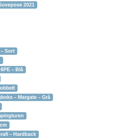
 Sovepose 2021
– Sort
å
o 6PE – Blå
Dobbelt
gboks – Margate – Grå
ampingturen
 cm
rafi – Hardback