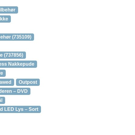
ilbehør
ukke
behør (735109)
e (737856)
tress Nakkepude
re
lawed
Outpost
deren – DVD
ål
ed LED Lys – Sort