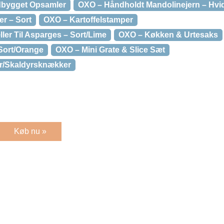
dbygget Opsamler
OXO – Håndholdt Mandolinejern – Hvi
er – Sort
OXO – Kartoffelstamper
er Til Asparges – Sort/Lime
OXO – Køkken & Urtesaks
Sort/Orange
OXO – Mini Grate & Slice Sæt
/Skaldyrsknækker
Køb nu »