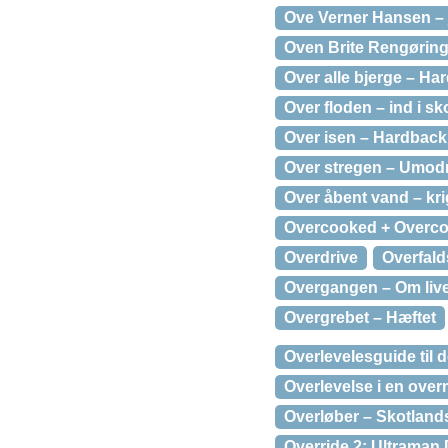
Ove Verner Hansen – ja
Oven Brite Rengøring
Over alle bjerge – Ha
Over floden – ind i s
Over isen – Hardback
Over stregen – Umod
Over åbent vand – kri
Overcooked + Overco
Overdrive
Overfald
Overgangen – Om liv
Overgrebet – Hæftet
Overlevelesguide til d
Overlevelse i en over
Overløber – Skotland
Override 2: Ultraman 