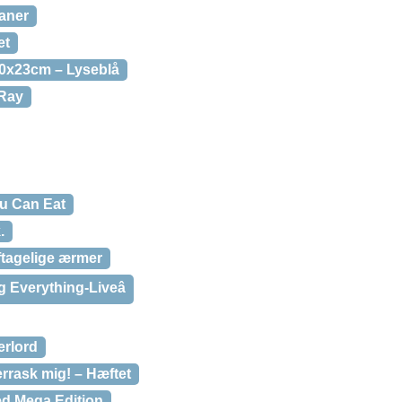
eaner
et
0x23cm – Lyseblå
 Ray
u Can Eat
.
tagelige ærmer
g Everything-Liveâ
erlord
rrask mig! – Hæftet
ed Mega Edition