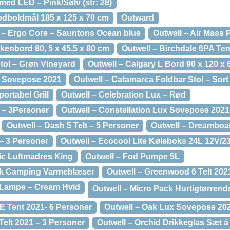
med LED – Pink/Sølv (str: 28)
dboldmål 185 x 125 x 70 cm
Outward
 – Ergo Core – Sauntons Ocean blue
Outwell – Air Mass
kenbord 80, 5 x 45,5 x 80 cm
Outwell – Birchdale 6PA Ten
tol – Grøn Vineyard
Outwell – Calgary L Bord 90 x 120 x
” Sovepose 2021
Outwell – Catamarca Foldbar Stol – Sort
ortabel Grill
Outwell – Celebration Lux – Rød
t – 3Personer
Outwell – Constellation Lux Sovepose 2021
Outwell – Dash 5 Telt – 5 Personer
Outwell – Dreamboa
 – 3 Personer
Outwell – Ecocool Lite Køleboks 24L 12V/2
sic Luftmadres King
Outwell – Fod Pumpe 5L
risk Camping Varmeblæser
Outwell – Greenwood 6 Telt 202
x Lampe – Cream Hvid
Outwell – Micro Pack Hurtigtørrend
E Tent 2021- 6 Personer
Outwell – Oak Lux Sovepose 20
Telt 2021 – 3 Personer
Outwell – Orchid Drikkeglas Sæt á