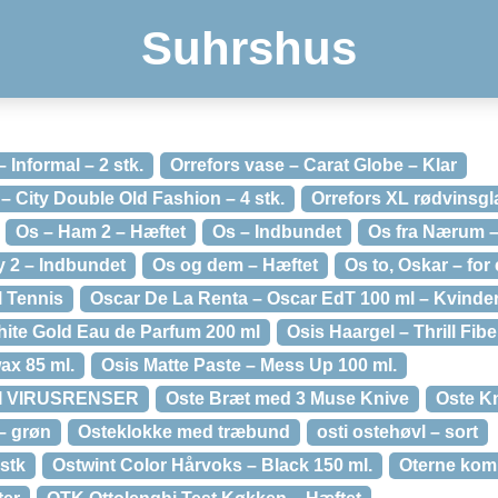
Suhrshus
 Informal – 2 stk.
Orrefors vase – Carat Globe – Klar
– City Double Old Fashion – 4 stk.
Orrefors XL rødvinsgla
Os – Ham 2 – Hæftet
Os – Indbundet
Os fra Nærum –
y 2 – Indbundet
Os og dem – Hæftet
Os to, Oskar – for
 Tennis
Oscar De La Renta – Oscar EdT 100 ml – Kvinde
ite Gold Eau de Parfum 200 ml
Osis Haargel – Thrill Fib
ax 85 ml.
Osis Matte Paste – Mess Up 100 ml.
I VIRUSRENSER
Oste Bræt med 3 Muse Knive
Oste Kn
– grøn
Osteklokke med træbund
osti ostehøvl – sort
3stk
Ostwint Color Hårvoks – Black 150 ml.
Oterne kom