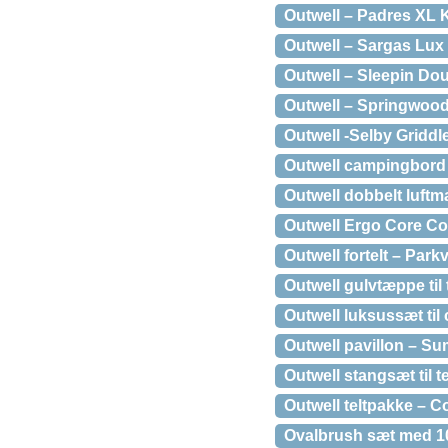
Outwell – Padres XL
Outwell – Sargas Lu
Outwell – Sleepin Do
Outwell – Springwood 
Outwell -Selby Griddl
Outwell campingbord 
Outwell dobbelt luft
Outwell Ergo Core Co
Outwell fortelt – Park
Outwell gulvtæppe til 
Outwell luksussæt ti
Outwell pavillon – S
Outwell stangsæt til t
Outwell teltpakke – C
Ovalbrush sæt med 1