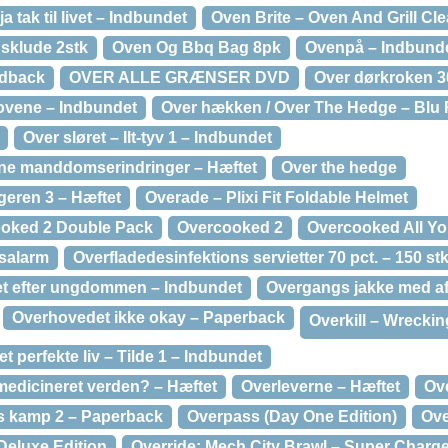
 tak til livet – Indbundet
Oven Brite – Oven And Grill Cl
sklude 2stk
Oven Og Bbq Bag 8pk
Ovenpå – Indbund
rdback
OVER ALLE GRÆNSER DVD
Over dørkroken 3
kovene – Indbundet
Over hækken / Over The Hedge – Blu
Over sløret – Ilt-tyv 1 – Indbundet
ne manddomserindringer – Hæftet
Over the hedge
geren 3 – Hæftet
Overade – Plixi Fit Foldable Helmet
oked 2 Double Pack
Overcooked 2
Overcooked All Yo
salarm
Overfladedesinfektions servietter 70 pct. – 150 stk
et efter ungdommen – Indbundet
Overgangs jakke med af
Overhovedet ikke okay – Paperback
Overkill – Wreckin
et perfekte liv – Tilde 1 – Indbundet
medicineret verden? – Hæftet
Overleverne – Hæftet
Ov
s kamp 2 – Paperback
Overpass (Day One Edition)
Ove
Deluxe Edition
Override: Mech City Brawl – Super Charg