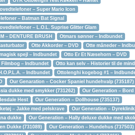
ter
OTK Ottolenghi Test Køkken – Hæftet
vedtelefoner – Super Mario Icon
lefoner – Batman Bat Signal
edtelefoner – L.O.L. Suprise Glitter Glam
EAM – DENTURE BRUSH
Otmars sønner – Indbundet
asturbator
Otte Akkorder – DVD
Otte måneder – Indb
 magisk spejl – Indbundet
Otto Er Et Næsehorn – DVD
– Filmbog – Indbundet
Otto kan selv – Historier til de mi
i H.O.P.L.A. – Indbundet
Ottolenghi kogebog #1 – Indbund
VD
Our Genaration – Cocker Spaniel hundehvalp (735187)
ssia dukke med smykker (731262)
Our Generation – Bord 
desdale Hest
Our Generation – Dollhouse (735137)
ketøj – Jakke med pelskrave
Our Generation – Dyreklinik
iana dukke
Our Generation – Hally deluxe dukke med skole
en Dukke (731089)
Our Generation – Hundehus (737503)