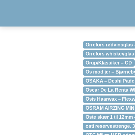
Orrefors rødvinsglas –
Orrefors whiskeyglas 
Orup/Klassiker – CD
Os mod jer – Bjørneb
OSAKA – Deshi Padel
Oscar De La Renta Wh
Osis Haarwax – Flexw
OSRAM AIRZING MIN
Oste skær 1 til 12mm 
osti reservestrenge, 