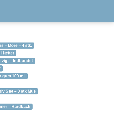
s – More – 4 stk.
 Hæftet
 evigt – Indbundet
r
er gum 100 ml.
iv Sæt – 3 stk Mus
mer – Hardback