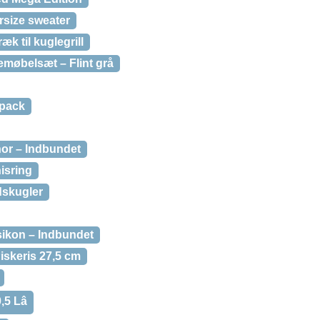
rsize sweater
æk til kuglegrill
emøbelsæt – Flint grå
kpack
hor – Indbundet
isring
skugler
sikon – Indbundet
iskeris 27,5 cm
5 Lâ