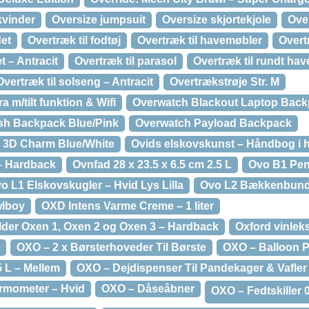
kvinder
Oversize jumpsuit
Oversize skjortekjole
Ove
det
Overtræk til fodtøj
Overtræk til havemøbler
Overtr
t – Antracit
Overtræk til parasol
Overtræk til rundt hav
Overtræk til solseng – Antracit
Overtrækstrøje Str. M
 m/tilt funktion & Wifi
Overwatch Blackout Laptop Bac
sh Backpack Blue/Pink
Overwatch Payload Backpack
 3D Charm Blue/White
Ovids elskovskunst – Håndbog i 
– Hardback
Ovnfad 28 x 23.5 x 6.5 cm 2.5 L
Ovo B1 Pen
o L1 Elskovskugler – Hvid Lys Lilla
Ovo L2 Bækkenbund
lboy
OXD Intens Varme Creme – 1 liter
der Oxen 1, Oxen 2 og Oxen 3 – Hardback
Oxford vinlek
OXO – 2 x Børsterhoveder Til Børste
OXO – Balloon P
5 L – Mellem
OXO – Dejdispenser Til Pandekager & Vafler
ermometer – Hvid
OXO – Dåseåbner
OXO – Fedtskiller 0,