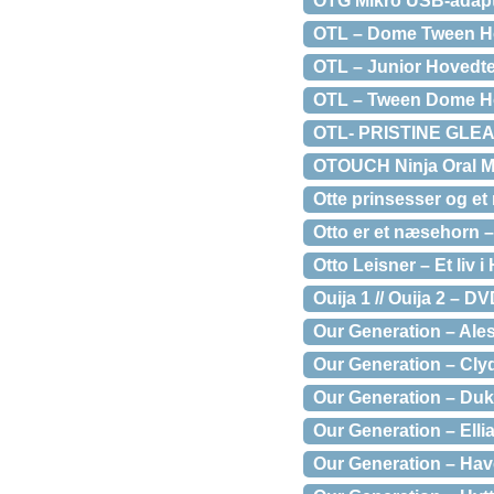
OTG Mikro USB-adap
OTL – Dome Tween Ho
OTL – Junior Hovedte
OTL – Tween Dome Hov
OTL- PRISTINE GL
OTOUCH Ninja Oral M
Otte prinsesser og et
Otto er et næsehorn 
Otto Leisner – Et liv 
Ouija 1 // Ouija 2 – D
Our Generation – Ale
Our Generation – Cly
Our Generation – Duk
Our Generation – Ell
Our Generation – Hav