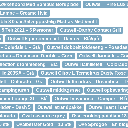
 Køkkenbord Med Bambus Bordplade
Outwell – Pine Lux
x Lampe – Creame Hvid
uble 3.0 cm Selvoppustelig Madras Med Ventil
5 Telt 2021 – 5 Personer
Outwell -Danby Contact Grill
e
Outwell 5-personers telt – Dash 5 – Blå/grå
– Coledale L – Grå
Outwell dobbelt foldeseng – Posadas 
madras – Dreamland Double – Grøn
Outwell dørmåtte – Gr
llection drømmeseng – Blå
Outwell familietelt – Colorad
ville 200SA – Grå
Outwell Gilroy L Termokrus Dusty Rose
telt – Colorado – Grå
Outwell luftmadras – Dreamboat – 
l campingturen
Outwell middagssæt
Outwell opbevarin
ummer Lounge XL – Blå
Outwell sovepose – Camper – Blå
eltdør – Dash 5
Outwell strandpakke
Outwell sæt til c
olorado
Oval casserole grey
Oval cooking pot diam 18
0 stk
Ovalbørster Gold – 10 Stk
Ove Sprogøe – En biog