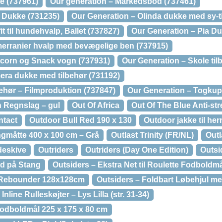
e (737961)
Our generation – Markedsbod (737461)
a Dukke (731235)
Our Generation – Olinda dukke med sy-t
t til hundehvalp, Ballet (737827)
Our Generation – Pia D
erranier hvalp med bevægelige ben (737915)
pcorn og Snack vogn (737931)
Our Generation – Skole til
era dukke med tilbehør (731192)
ehør – Filmproduktion (737847)
Our Generation – Togkup
 Regnslag – gul
Out Of Africa
Out Of The Blue Anti-s
ntact
Outdoor Bull Red 190 x 130
Outdoor jakke til her
ingmåtte 400 x 100 cm – Grå
Outlast Trinity (FR/NL)
Out
deskive
Outriders
Outriders (Day One Edition)
Outsi
d på Stang
Outsiders – Ekstra Net til Roulette Fodboldm
 Rebounder 128x128cm
Outsiders – Foldbart Løbehjul m
nline Rulleskøjter – Lys Lilla (str. 31-34)
odboldmål 225 x 175 x 80 cm