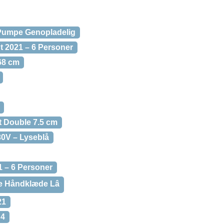
 Pumpe Genopladelig
t 2021 – 6 Personer
 68 cm
t Double 7.5 cm
30V – Lyseblå
1 – 6 Personer
e Håndklæde Lâ
21
 4