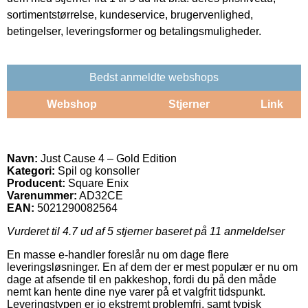
sortimentstørrelse, kundeservice, brugervenlighed,
betingelser, leveringsformer og betalingsmuligheder.
Bedst anmeldte webshops
Webshop
Stjerner
Link
Navn:
Just Cause 4 – Gold Edition
Kategori:
Spil og konsoller
Producent:
Square Enix
Varenummer:
AD32CE
EAN:
5021290082564
Vurderet til
4.7
ud af 5 stjerner baseret på
11
anmeldelser
En masse e-handler foreslår nu om dage flere
leveringsløsninger. En af dem der er mest populær er nu om
dage at afsende til en pakkeshop, fordi du på den måde
nemt kan hente dine nye varer på et valgfrit tidspunkt.
Leveringstypen er jo ekstremt problemfri, samt typisk