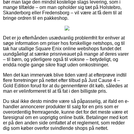
bør man tage den mindst kostelige slags levering, som i
mange tilfælde – om man opholder sig tæt på Holstebro,
Skanderborg eller Fredensborg – vil være at få dem til at
bringe ordren til en pakkeshop.
Det er jo efterhånden usædvanlig problemfrit for enhver at
søge information om priser hos forskellige netshops, og til
tak har utallige Square Enix online webshops fundet det
uundgåeligt at sænke prisniveauet på mange af deres varer
– til børn, og yderligere også til voksne – betydeligt, og
endda nogle gange sikre fragt uden omkostninger.
Men det kan immervæk blive tiden værd at efterprøve indtil
flere forretninger på nettet efter tilbud på Just Cause 4 –
Gold Edition forud for at du gennemfører dit køb, således at
man er velinformeret til at få fat i den billigste pris.
Du skal ikke desto mindre være så påpasselig, at ifald en e-
handler annoncerer produkter til salg for en pris som er
overordentlig fremragende, kunne det for det meste være et
faresignal om en uoprigtig online butik. Betalinger med kort
er på den anden side omfattet af et reglement, som redder
dig som køber overfor svindlende shops på nettet.