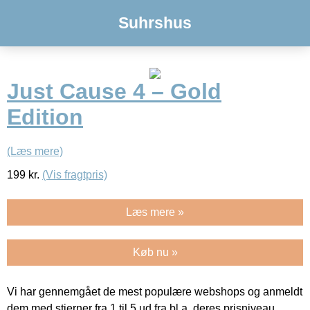
Suhrshus
Just Cause 4 – Gold
Edition
(Læs mere)
199
kr.
(Vis fragtpris)
Læs mere »
Køb nu »
Vi har gennemgået de mest populære webshops og anmeldt
dem med stjerner fra 1 til 5 ud fra bl.a. deres prisniveau,