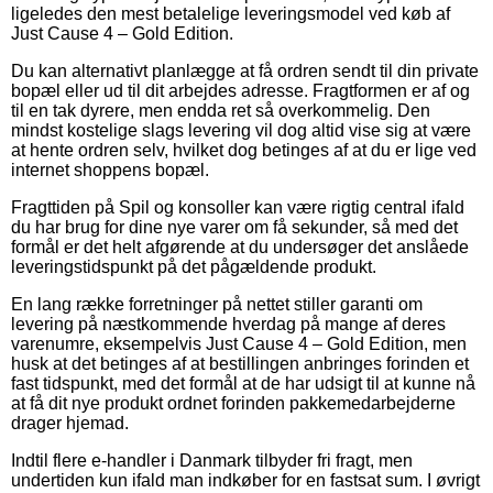
ligeledes den mest betalelige leveringsmodel ved køb af
Just Cause 4 – Gold Edition.
Du kan alternativt planlægge at få ordren sendt til din private
bopæl eller ud til dit arbejdes adresse. Fragtformen er af og
til en tak dyrere, men endda ret så overkommelig. Den
mindst kostelige slags levering vil dog altid vise sig at være
at hente ordren selv, hvilket dog betinges af at du er lige ved
internet shoppens bopæl.
Fragttiden på Spil og konsoller kan være rigtig central ifald
du har brug for dine nye varer om få sekunder, så med det
formål er det helt afgørende at du undersøger det anslåede
leveringstidspunkt på det pågældende produkt.
En lang række forretninger på nettet stiller garanti om
levering på næstkommende hverdag på mange af deres
varenumre, eksempelvis Just Cause 4 – Gold Edition, men
husk at det betinges af at bestillingen anbringes forinden et
fast tidspunkt, med det formål at de har udsigt til at kunne nå
at få dit nye produkt ordnet forinden pakkemedarbejderne
drager hjemad.
Indtil flere e-handler i Danmark tilbyder fri fragt, men
undertiden kun ifald man indkøber for en fastsat sum. I øvrigt