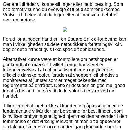
Generelt tilråder vi kortbestillinger eller mobilbetaling. Som
et alternativ kunne du overveje et tilbud som for eksempel
ViaBill, i tilfælde af at du higer efter at finansiere beløbet
over en periode.
Forud for at nogen handler i en Square Enix e-forretning kan
man i virkeligheden studere netbutikkens forretningsvilkår,
dog er det almindeligvis ikke specielt ophidsende.
Alternativet kunne være at kontrollere om netshoppen er
godkendt af e-mærket, hvilket længe har været en
tilkendegivelse af at online virksomheden opfylder de
officielle danske regler, foruden at shoppen lejlighedsvis
monitoreres af jurister som er meget bekendte med
reglementet på området. Dette er desuden en god mulighed
for at få bistand, for så vidt du forvoldes besvær ved din
handel.
Tillige er det at foretrække at kunden er påpasselig med de
fundamentale vilkår der har betydning for bestillingen, som
fx hvilken ombytningsrettighed hjemmesiden anvender. I den
forbindelse er det virkelig relevant, at man altid opbevarer
sin faktura, således man en anden gang kan vidne om sin