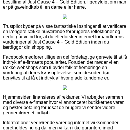
bestilling af Just Cause 4 – Gold Edition, ligegyldigt om man
er på gaveindkøb til en dame eller herre.
Trustpilot byder på visse fantastiske løsninger til at verificere
en længere række nuværende forbrugeres reflektioner og
derfor går vi ind for, at du efterforsker internet forhandlerens
vurderinger af Just Cause 4 – Gold Edition inden du
færdiggør din shopping.
Facebook medfører tillige en del fordelagtige genveje til at få
indtryk af e-firmaets popularitet. Foruden det møder vi en
række webshops som tilbyder folk at frembringe en
vurdering af deres købsoplevelse, som desuden bør
benyttes til at få et indtryk af hvor glade kunderne er.
Hjemmesiden finansieres af reklamer. Vi arbejder sammen
med diverse e-firmaer hvor vi annoncerer butikkernes varer,
og høster betaling forudsat de brugere vi sender videre
gennemfører et indkøb.
Informationer vedrørende varer og internet virksomheder
opretholdes nu og da, men vi kan ikke garantere imod