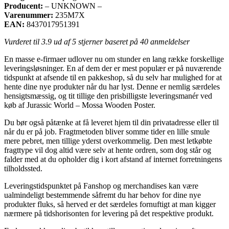
Producent:
– UNKNOWN –
Varenummer:
235M7X
EAN:
8437017951391
Vurderet til
3.9
ud af 5 stjerner baseret på
40
anmeldelser
En masse e-firmaer udlover nu om stunder en lang række forskellige
leveringsløsninger. En af dem der er mest populær er på nuværende
tidspunkt at afsende til en pakkeshop, så du selv har mulighed for at
hente dine nye produkter når du har lyst. Denne er nemlig særdeles
hensigtsmæssig, og tit tillige den prisbilligste leveringsmanér ved
køb af Jurassic World – Mossa Wooden Poster.
Du bør også påtænke at få leveret hjem til din privatadresse eller til
når du er på job. Fragtmetoden bliver somme tider en lille smule
mere pebret, men tillige yderst overkommelig. Den mest letkøbte
fragttype vil dog altid være selv at hente ordren, som dog står og
falder med at du opholder dig i kort afstand af internet forretningens
tilholdssted.
Leveringstidspunktet på Fanshop og merchandises kan være
ualmindeligt bestemmende såfremt du har behov for dine nye
produkter fluks, så herved er det særdeles fornuftigt at man kigger
nærmere på tidshorisonten for levering på det respektive produkt.