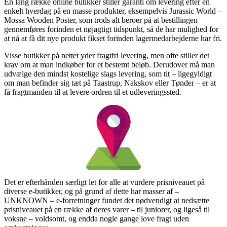
En lang række online butikker stiller garanti om levering efter en
enkelt hverdag på en masse produkter, eksempelvis Jurassic World –
Mossa Wooden Poster, som trods alt beroer på at bestillingen
gennemføres forinden et nøjagtigt tidspunkt, så de har mulighed for
at nå at få dit nye produkt fikset forinden lagermedarbejderne har fri.
Visse butikker på nettet yder fragtfri levering, men ofte stiller det
krav om at man indkøber for et bestemt beløb. Derudover må man
udvælge den mindst kostelige slags levering, som tit – ligegyldigt
om man befinder sig tæt på Taastrup, Nakskov eller Tønder – er at
få fragtmanden til at levere ordren til et udleveringssted.
Det er efterhånden særligt let for alle at vurdere prisniveauet på
diverse e-butikker, og på grund af dette har masser af –
UNKNOWN – e-forretninger fundet det nødvendigt at nedsætte
prisniveauet på en række af deres varer – til juniorer, og ligeså til
voksne – voldsomt, og endda nogle gange love fragt uden