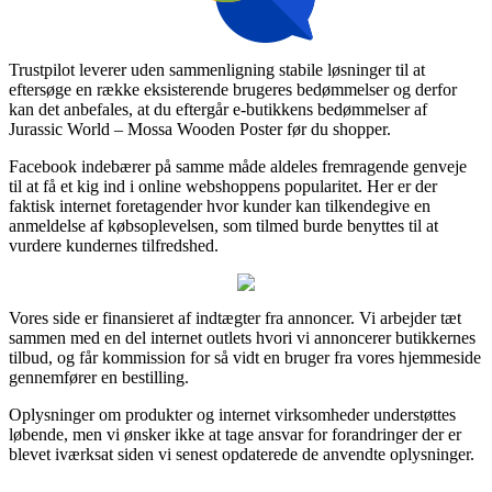
Trustpilot leverer uden sammenligning stabile løsninger til at
eftersøge en række eksisterende brugeres bedømmelser og derfor
kan det anbefales, at du eftergår e-butikkens bedømmelser af
Jurassic World – Mossa Wooden Poster før du shopper.
Facebook indebærer på samme måde aldeles fremragende genveje
til at få et kig ind i online webshoppens popularitet. Her er der
faktisk internet foretagender hvor kunder kan tilkendegive en
anmeldelse af købsoplevelsen, som tilmed burde benyttes til at
vurdere kundernes tilfredshed.
Vores side er finansieret af indtægter fra annoncer. Vi arbejder tæt
sammen med en del internet outlets hvori vi annoncerer butikkernes
tilbud, og får kommission for så vidt en bruger fra vores hjemmeside
gennemfører en bestilling.
Oplysninger om produkter og internet virksomheder understøttes
løbende, men vi ønsker ikke at tage ansvar for forandringer der er
blevet iværksat siden vi senest opdaterede de anvendte oplysninger.