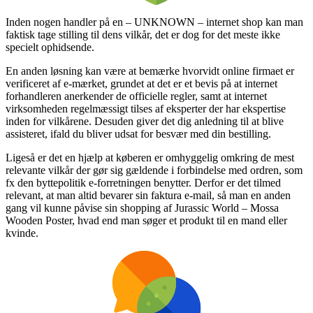
Inden nogen handler på en – UNKNOWN – internet shop kan man
faktisk tage stilling til dens vilkår, det er dog for det meste ikke
specielt ophidsende.
En anden løsning kan være at bemærke hvorvidt online firmaet er
verificeret af e-mærket, grundet at det er et bevis på at internet
forhandleren anerkender de officielle regler, samt at internet
virksomheden regelmæssigt tilses af eksperter der har ekspertise
inden for vilkårene. Desuden giver det dig anledning til at blive
assisteret, ifald du bliver udsat for besvær med din bestilling.
Ligeså er det en hjælp at køberen er omhyggelig omkring de mest
relevante vilkår der gør sig gældende i forbindelse med ordren, som
fx den byttepolitik e-forretningen benytter. Derfor er det tilmed
relevant, at man altid bevarer sin faktura e-mail, så man en anden
gang vil kunne påvise sin shopping af Jurassic World – Mossa
Wooden Poster, hvad end man søger et produkt til en mand eller
kvinde.