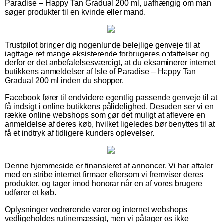
Paradise – Happy Tan Gradual 200 ml, uafhængig om man
søger produkter til en kvinde eller mand.
Trustpilot bringer dig nogenlunde belejlige genveje til at
iagttage ret mange eksisterende forbrugeres opfattelser og
derfor er det anbefalelsesværdigt, at du eksaminerer internet
butikkens anmeldelser af Isle of Paradise – Happy Tan
Gradual 200 ml inden du shopper.
Facebook fører til endvidere egentlig passende genveje til at
få indsigt i online butikkens pålidelighed. Desuden ser vi en
række online webshops som gør det muligt at aflevere en
anmeldelse af deres køb, hvilket ligeledes bør benyttes til at
få et indtryk af tidligere kunders oplevelser.
Denne hjemmeside er finansieret af annoncer. Vi har aftaler
med en stribe internet firmaer eftersom vi fremviser deres
produkter, og tager imod honorar når en af vores brugere
udfører et køb.
Oplysninger vedrørende varer og internet webshops
vedligeholdes rutinemæssigt, men vi påtager os ikke