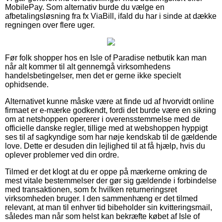
MobilePay. Som alternativ burde du vælge en
afbetalingsløsning fra fx ViaBill, ifald du har i sinde at dække
regningen over flere uger.
Før folk shopper hos en Isle of Paradise netbutik kan man
når alt kommer til alt gennemgå virksomhedens
handelsbetingelser, men det er gerne ikke specielt
ophidsende.
Alternativet kunne måske være at finde ud af hvorvidt online
firmaet er e-mærke godkendt, fordi det burde være en sikring
om at netshoppen opererer i overensstemmelse med de
officielle danske regler, tillige med at webshoppen hyppigt
ses til af sagkyndige som har nøje kendskab til de gældende
love. Dette er desuden din lejlighed til at få hjælp, hvis du
oplever problemer ved din ordre.
Tilmed er det klogt at du er oppe på mærkerne omkring de
mest vitale bestemmelser der gør sig gældende i forbindelse
med transaktionen, som fx hvilken returneringsret
virksomheden bruger. I den sammenhæng er det tilmed
relevant, at man til enhver tid bibeholder sin kvitteringsmail,
således man når som helst kan bekræfte købet af Isle of