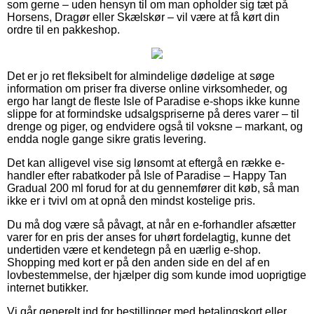
som gerne – uden hensyn til om man opholder sig tæt på
Horsens, Dragør eller Skælskør – vil være at få kørt din
ordre til en pakkeshop.
Det er jo ret fleksibelt for almindelige dødelige at søge
information om priser fra diverse online virksomheder, og
ergo har langt de fleste Isle of Paradise e-shops ikke kunne
slippe for at formindske udsalgspriserne på deres varer – til
drenge og piger, og endvidere også til voksne – markant, og
endda nogle gange sikre gratis levering.
Det kan alligevel vise sig lønsomt at eftergå en række e-
handler efter rabatkoder på Isle of Paradise – Happy Tan
Gradual 200 ml forud for at du gennemfører dit køb, så man
ikke er i tvivl om at opnå den mindst kostelige pris.
Du må dog være så påvagt, at når en e-forhandler afsætter
varer for en pris der anses for uhørt fordelagtig, kunne det
undertiden være et kendetegn på en uærlig e-shop.
Shopping med kort er på den anden side en del af en
lovbestemmelse, der hjælper dig som kunde imod uoprigtige
internet butikker.
Vi går generelt ind for bestillinger med betalingskort eller