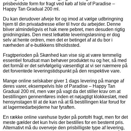
prisbevidste form for fragt ved køb af Isle of Paradise –
Happy Tan Gradual 200 ml.
Du kan derudover afveje for og imod at vælge udbringning
hjem til din privatadresse eller til hvor du arbejder. Denne
bliver almindeligvis et hak mere pebret, men desuden rigtig
gnidningsløs. Den mest letkøbte leveringsløsning er dog
selv at hente ordren, men det er betinget af at du bor i
nærheden af e-butikkens tilholdssted.
Fragtperioden på Skønhed kan vise sig at være temmelig
essentiel forudsat man behøver produktet nu og her, så med
det formål er det selvfølgelig væsentligt at vi ser nærmere på
det forventede leveringstidspunkt på den respektive vare.
Mange online selskaber giver 1 dags levering på mange af
deres varer, eksempelvis Isle of Paradise – Happy Tan
Gradual 200 ml, men vær på vagt da det stiller krav om at
bestillingen gennemføres inden et nøjagtigt klokkeslæt, med
hensynstagen til at de kan nå at få bestillingen klar forud for
at lagermedarbejderne har fyraften.
En række online varehuse byder på portofri fragt, men for det
meste gælder det kun hvis der bestilles for en bestemt pris.
Alternativt må du overveje den prisbilligste type af levering,