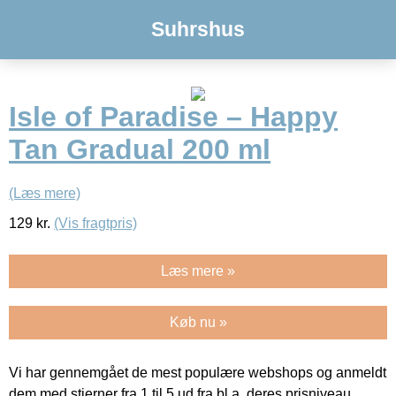
Suhrshus
Isle of Paradise – Happy
Tan Gradual 200 ml
(Læs mere)
129
kr.
(Vis fragtpris)
Læs mere »
Køb nu »
Vi har gennemgået de mest populære webshops og anmeldt
dem med stjerner fra 1 til 5 ud fra bl.a. deres prisniveau,