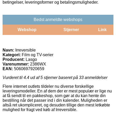
betingelser, leveringsformer og betalingsmuligheder.
Bedst anmeldte webshops
Webshop
Stjerner
Link
Navn:
Irreversible
Kategori:
Film og TV-serier
Producent:
Lasgo
Varenummer:
2386WX
EAN:
5060697920659
Vurderet til
4.4
ud af 5 stjerner baseret på
33
anmeldelser
Flere internet outlets tildeler nu diverse forskellige
leveringsmodeller. En af dem der er mest populær er lige nu
at få sendt til en pakkeshop, som gør at du kan hente din
bestilling når det passer ind i din kalender. Muligheden er
altså ret ukompliceret, og desuden tillige den mest letkøbte
mulighed for fragt ved køb af Irreversible.