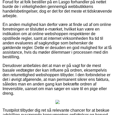
Forud for at folk bestiller på en Lasgo forhandler på nettet
burde de i virkeligheden gennemgå webbutikkens
handelsbetingelser, dog er det for det meste et tidskrævende
arbejde.
En anden mulighed kan derfor være at finde ud af om online
forretningen er tilsluttet e-mærket, hvilket kan være en
indikation om at online webshoppen respekterer de
opstillede regler, samt at internet virksomheden fra tid til
anden evalueres af sagkyndige som behersker de
gældende regler. Dette er desuden en god mulighed for at få
assistance, hvis du møder dilemmaer i processen med din
bestilling.
Derudover anbefales det at man er på vagt for de mest
basale vedtægter der kan influere på ordren, eksempelvis
den returrettighed webshoppen tilbyder. I den forbindelse er
det i øvrigt afgørende, at man permanent sikrer ens faktura,
således man en anden gang kan bekræfte ordren af
Irreversible, uanset om man søger en vare til en pige eller
dreng.
Trustpilot tilbyder dig ret så relevante chancer for at beskue
adskillige nuværende konsumenters opfattelser og herved