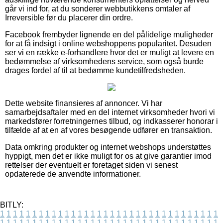
går vi ind for, at du sonderer webbutikkens omtaler af
Irreversible før du placerer din ordre.
Facebook frembyder lignende en del pålidelige muligheder
for at få indsigt i online webshoppens popularitet. Desuden
ser vi en række e-forhandlere hvor det er muligt at levere en
bedømmelse af virksomhedens service, som også burde
drages fordel af til at bedømme kundetilfredsheden.
Dette website finansieres af annoncer. Vi har
samarbejdsaftaler med en del internet virksomheder hvori vi
markedsfører forretningernes tilbud, og indkasserer honorar i
tilfælde af at en af vores besøgende udfører en transaktion.
Data omkring produkter og internet webshops understøttes
hyppigt, men det er ikke muligt for os at give garantier imod
rettelser der eventuelt er foretaget siden vi senest
opdaterede de anvendte informationer.
BITLY:
1
1
1
1
1
1
1
1
1
1
1
1
1
1
1
1
1
1
1
1
1
1
1
1
1
1
1
1
1
1
1
1
1
1
1
1
1
1
1
1
1
1
1
1
1
1
1
1
1
1
1
1
1
1
1
1
1
1
1
1
1
1
1
1
1
1
1
1