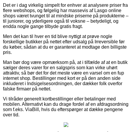
Det er i dag virkelig simpelt for enhver at analysere priser fra
flere webshops, og følgelig har massevis af Lasgo online
shops været tvunget til at mindske priserne på produkterne –
til juniorer, og yderligere også til voksne – betydeligt, og
endda nogle gange tilbyde gratis fragt.
Men det kan til hver en tid blive nyttigt at prøve nogle
forskellige butikker på nettet efter udsalg på Irreversible før
du køber, sådan at du er garanteret at modtage den billigste
pris.
Man bør dog være opmærksom på, at i tilfælde af at en butik
sælger deres varer for en salgspris som kan virke uhørt
attraktiv, så bør det for det meste være en varsel om en fup
internet shop. Bestillinger med kort er på den anden side
inkluderet i Indsigelsesordningen, der dækker folk overfor
falske firmaer på nettet.
Vi tilråder generelt kortbestillinger eller betalinger med
mobilen. Alternativt kan du drage fordel af en afdragsordning
som f.eks. ViaBill, hvis du efterspørger at dække pengene
over tid.