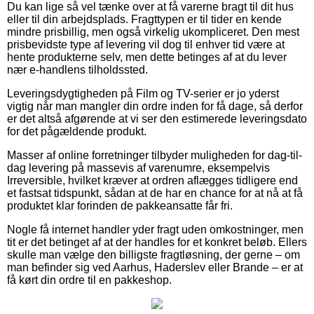
Du kan lige så vel tænke over at få varerne bragt til dit hus
eller til din arbejdsplads. Fragttypen er til tider en kende
mindre prisbillig, men også virkelig ukompliceret. Den mest
prisbevidste type af levering vil dog til enhver tid være at
hente produkterne selv, men dette betinges af at du lever
nær e-handlens tilholdssted.
Leveringsdygtigheden på Film og TV-serier er jo yderst
vigtig når man mangler din ordre inden for få dage, så derfor
er det altså afgørende at vi ser den estimerede leveringsdato
for det pågældende produkt.
Masser af online forretninger tilbyder muligheden for dag-til-
dag levering på massevis af varenumre, eksempelvis
Irreversible, hvilket kræver at ordren aflægges tidligere end
et fastsat tidspunkt, sådan at de har en chance for at nå at få
produktet klar forinden de pakkeansatte får fri.
Nogle få internet handler yder fragt uden omkostninger, men
tit er det betinget af at der handles for et konkret beløb. Ellers
skulle man vælge den billigste fragtløsning, der gerne – om
man befinder sig ved Aarhus, Haderslev eller Brande – er at
få kørt din ordre til en pakkeshop.