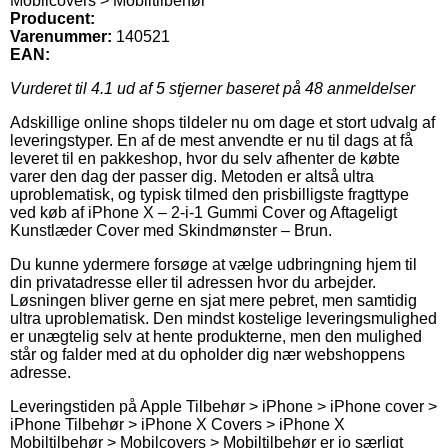
Mobilcovers > Mobiltilbehør
Producent:
Varenummer:
140521
EAN:
Vurderet til
4.1
ud af 5 stjerner baseret på
48
anmeldelser
Adskillige online shops tildeler nu om dage et stort udvalg af
leveringstyper. En af de mest anvendte er nu til dags at få
leveret til en pakkeshop, hvor du selv afhenter de købte
varer den dag der passer dig. Metoden er altså ultra
uproblematisk, og typisk tilmed den prisbilligste fragttype
ved køb af iPhone X – 2-i-1 Gummi Cover og Aftageligt
Kunstlæder Cover med Skindmønster – Brun.
Du kunne ydermere forsøge at vælge udbringning hjem til
din privatadresse eller til adressen hvor du arbejder.
Løsningen bliver gerne en sjat mere pebret, men samtidig
ultra uproblematisk. Den mindst kostelige leveringsmulighed
er unægtelig selv at hente produkterne, men den mulighed
står og falder med at du opholder dig nær webshoppens
adresse.
Leveringstiden på Apple Tilbehør > iPhone > iPhone cover >
iPhone Tilbehør > iPhone X Covers > iPhone X
Mobiltilbehør > Mobilcovers > Mobiltilbehør er jo særligt