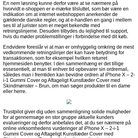
En nem løsning kunne derfor være at se nærmere på
hvorvidt e-shoppen er e-mærke tilsluttet, som bør være en
indikation om at internet webshoppen anerkender de
gældende danske regler, og at e-handlen en gang i mellem
ses til af jurister som er meget bekendte med
retningslinjerne. Desuden tilbydes du lejlighed til support,
hvis du møder problemstillinger i forbindelse med dit køb.
Endvidere foreslår vi at man er omhyggelig omkring de mest
vedkommende retningslinjer der kan have betydning for
transaktionen, som for eksempel hvilken returret
hjemmesiden benytter. I den sammenhæng er det tillige
essesentielt, at man til enhver tid opbevarer sin ordremail,
således man i fremtiden kan bevidne ordren af iPhone X – 2-
i-1 Gummi Cover og Aftageligt Kunstlæder Cover med
Skindmønster – Brun, om man søger produkter til en dame
eller herre.
Trustpilot giver dig uden sammenligning solide muligheder
for at gennemsøge en stor gruppe aktuelle kunders
evalueringer og derfor anbefales det, at du ser nærmere på
online virksomhedens vurderinger af iPhone X – 2-i-1
Gummi Cover og Aftageligt Kunstlæder Cover med