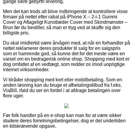
gange sikre gebyrfri levering.
Men det kan trods alt blive indbringende at kontrollere visse
firmaer på nettet efter rabat på iPhone X – 2-i-1 Gummi
Cover og Aftageligt Kunstlæder Cover med Skindmønster –
Brun før du bestiller, så man er tryg ved at skaffe sig den
billigste pris.
Du skal imidlertid være årvågen med, at når en forhandler på
nettet reklamerer deres produkter til salg for en salgspris
som er hamrende god, så kunne det for det meste være en
varsel om en bedragerisk online shop. Shopping med kort er
dog omfattet af en vedtægt, som redder os imod uoprigtige
internet virksomheder.
Vi tilråder shopping med kort eller mobilbetaling. Som en
anden løsning kan du bruge et afbetalingstilbud fra f.eks.
ViaBill, ifald du ser en fordel i at afdrage betalingen over
flere uger.
Før folk handler på en e-shop kan man for at være sikker
studere deres forretningsbetingelser, dog er det undertiden
en tidskrævende opgave.