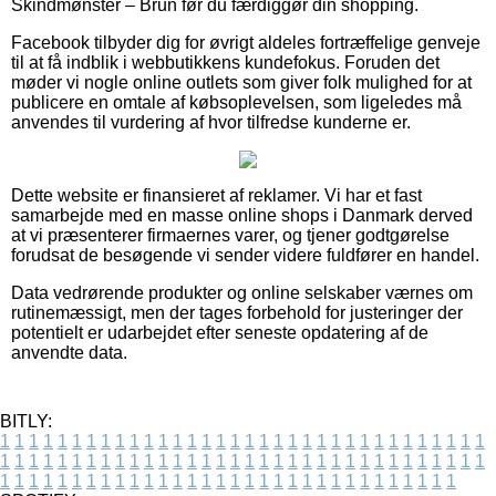
Skindmønster – Brun før du færdiggør din shopping.
Facebook tilbyder dig for øvrigt aldeles fortræffelige genveje
til at få indblik i webbutikkens kundefokus. Foruden det
møder vi nogle online outlets som giver folk mulighed for at
publicere en omtale af købsoplevelsen, som ligeledes må
anvendes til vurdering af hvor tilfredse kunderne er.
Dette website er finansieret af reklamer. Vi har et fast
samarbejde med en masse online shops i Danmark derved
at vi præsenterer firmaernes varer, og tjener godtgørelse
forudsat de besøgende vi sender videre fuldfører en handel.
Data vedrørende produkter og online selskaber værnes om
rutinemæssigt, men der tages forbehold for justeringer der
potentielt er udarbejdet efter seneste opdatering af de
anvendte data.
BITLY:
1
1
1
1
1
1
1
1
1
1
1
1
1
1
1
1
1
1
1
1
1
1
1
1
1
1
1
1
1
1
1
1
1
1
1
1
1
1
1
1
1
1
1
1
1
1
1
1
1
1
1
1
1
1
1
1
1
1
1
1
1
1
1
1
1
1
1
1
1
1
1
1
1
1
1
1
1
1
1
1
1
1
1
1
1
1
1
1
1
1
1
1
1
1
1
1
1
1
1
1