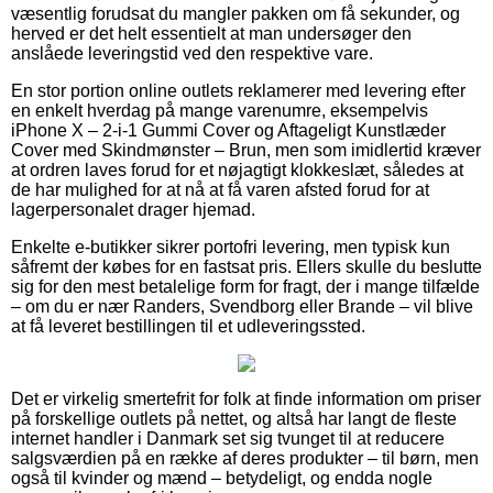
væsentlig forudsat du mangler pakken om få sekunder, og
herved er det helt essentielt at man undersøger den
anslåede leveringstid ved den respektive vare.
En stor portion online outlets reklamerer med levering efter
en enkelt hverdag på mange varenumre, eksempelvis
iPhone X – 2-i-1 Gummi Cover og Aftageligt Kunstlæder
Cover med Skindmønster – Brun, men som imidlertid kræver
at ordren laves forud for et nøjagtigt klokkeslæt, således at
de har mulighed for at nå at få varen afsted forud for at
lagerpersonalet drager hjemad.
Enkelte e-butikker sikrer portofri levering, men typisk kun
såfremt der købes for en fastsat pris. Ellers skulle du beslutte
sig for den mest betalelige form for fragt, der i mange tilfælde
– om du er nær Randers, Svendborg eller Brande – vil blive
at få leveret bestillingen til et udleveringssted.
Det er virkelig smertefrit for folk at finde information om priser
på forskellige outlets på nettet, og altså har langt de fleste
internet handler i Danmark set sig tvunget til at reducere
salgsværdien på en række af deres produkter – til børn, men
også til kvinder og mænd – betydeligt, og endda nogle