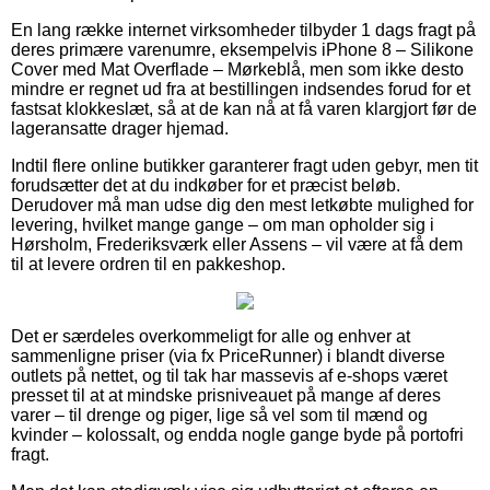
En lang række internet virksomheder tilbyder 1 dags fragt på
deres primære varenumre, eksempelvis iPhone 8 – Silikone
Cover med Mat Overflade – Mørkeblå, men som ikke desto
mindre er regnet ud fra at bestillingen indsendes forud for et
fastsat klokkeslæt, så at de kan nå at få varen klargjort før de
lageransatte drager hjemad.
Indtil flere online butikker garanterer fragt uden gebyr, men tit
forudsætter det at du indkøber for et præcist beløb.
Derudover må man udse dig den mest letkøbte mulighed for
levering, hvilket mange gange – om man opholder sig i
Hørsholm, Frederiksværk eller Assens – vil være at få dem
til at levere ordren til en pakkeshop.
Det er særdeles overkommeligt for alle og enhver at
sammenligne priser (via fx PriceRunner) i blandt diverse
outlets på nettet, og til tak har massevis af e-shops været
presset til at at mindske prisniveauet på mange af deres
varer – til drenge og piger, lige så vel som til mænd og
kvinder – kolossalt, og endda nogle gange byde på portofri
fragt.