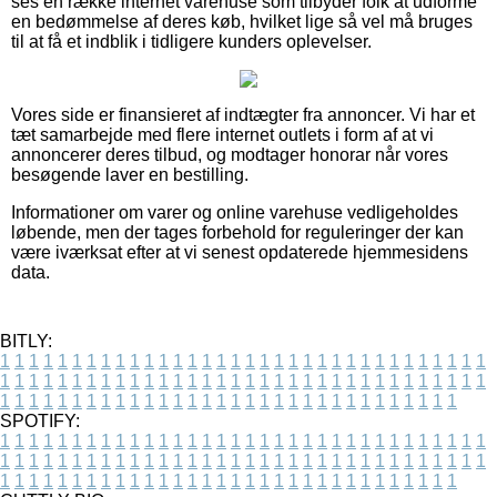
ses en række internet varehuse som tilbyder folk at udforme
en bedømmelse af deres køb, hvilket lige så vel må bruges
til at få et indblik i tidligere kunders oplevelser.
Vores side er finansieret af indtægter fra annoncer. Vi har et
tæt samarbejde med flere internet outlets i form af at vi
annoncerer deres tilbud, og modtager honorar når vores
besøgende laver en bestilling.
Informationer om varer og online varehuse vedligeholdes
løbende, men der tages forbehold for reguleringer der kan
være iværksat efter at vi senest opdaterede hjemmesidens
data.
BITLY:
1
1
1
1
1
1
1
1
1
1
1
1
1
1
1
1
1
1
1
1
1
1
1
1
1
1
1
1
1
1
1
1
1
1
1
1
1
1
1
1
1
1
1
1
1
1
1
1
1
1
1
1
1
1
1
1
1
1
1
1
1
1
1
1
1
1
1
1
1
1
1
1
1
1
1
1
1
1
1
1
1
1
1
1
1
1
1
1
1
1
1
1
1
1
1
1
1
1
1
1
SPOTIFY:
1
1
1
1
1
1
1
1
1
1
1
1
1
1
1
1
1
1
1
1
1
1
1
1
1
1
1
1
1
1
1
1
1
1
1
1
1
1
1
1
1
1
1
1
1
1
1
1
1
1
1
1
1
1
1
1
1
1
1
1
1
1
1
1
1
1
1
1
1
1
1
1
1
1
1
1
1
1
1
1
1
1
1
1
1
1
1
1
1
1
1
1
1
1
1
1
1
1
1
1