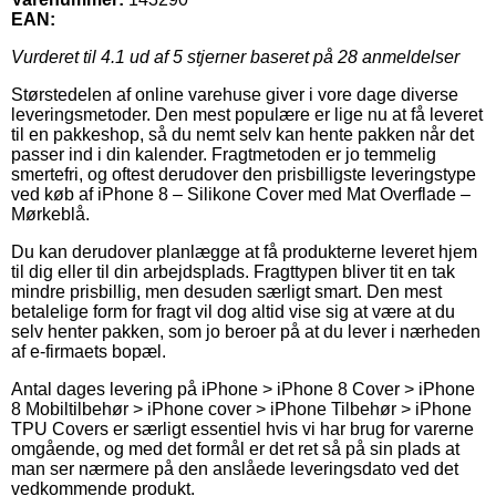
EAN:
Vurderet til
4.1
ud af 5 stjerner baseret på
28
anmeldelser
Størstedelen af online varehuse giver i vore dage diverse
leveringsmetoder. Den mest populære er lige nu at få leveret
til en pakkeshop, så du nemt selv kan hente pakken når det
passer ind i din kalender. Fragtmetoden er jo temmelig
smertefri, og oftest derudover den prisbilligste leveringstype
ved køb af iPhone 8 – Silikone Cover med Mat Overflade –
Mørkeblå.
Du kan derudover planlægge at få produkterne leveret hjem
til dig eller til din arbejdsplads. Fragttypen bliver tit en tak
mindre prisbillig, men desuden særligt smart. Den mest
betalelige form for fragt vil dog altid vise sig at være at du
selv henter pakken, som jo beroer på at du lever i nærheden
af e-firmaets bopæl.
Antal dages levering på iPhone > iPhone 8 Cover > iPhone
8 Mobiltilbehør > iPhone cover > iPhone Tilbehør > iPhone
TPU Covers er særligt essentiel hvis vi har brug for varerne
omgående, og med det formål er det ret så på sin plads at
man ser nærmere på den anslåede leveringsdato ved det
vedkommende produkt.