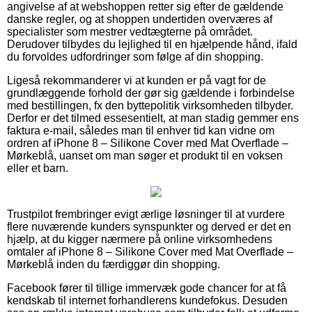
angivelse af at webshoppen retter sig efter de gældende
danske regler, og at shoppen undertiden overværes af
specialister som mestrer vedtægterne på området.
Derudover tilbydes du lejlighed til en hjælpende hånd, ifald
du forvoldes udfordringer som følge af din shopping.
Ligeså rekommanderer vi at kunden er på vagt for de
grundlæggende forhold der gør sig gældende i forbindelse
med bestillingen, fx den byttepolitik virksomheden tilbyder.
Derfor er det tilmed essesentielt, at man stadig gemmer ens
faktura e-mail, således man til enhver tid kan vidne om
ordren af iPhone 8 – Silikone Cover med Mat Overflade –
Mørkeblå, uanset om man søger et produkt til en voksen
eller et barn.
Trustpilot frembringer evigt ærlige løsninger til at vurdere
flere nuværende kunders synspunkter og derved er det en
hjælp, at du kigger nærmere på online virksomhedens
omtaler af iPhone 8 – Silikone Cover med Mat Overflade –
Mørkeblå inden du færdiggør din shopping.
Facebook fører til tillige immervæk gode chancer for at få
kendskab til internet forhandlerens kundefokus. Desuden