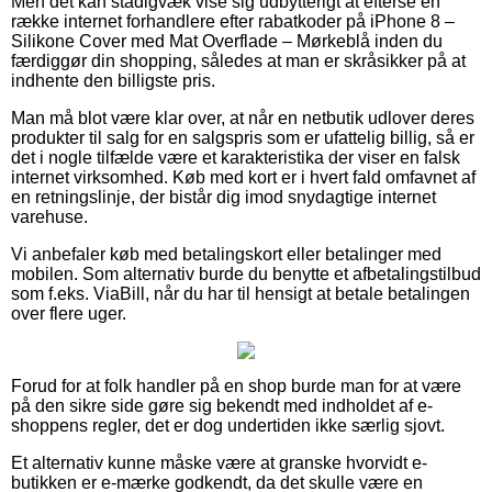
Men det kan stadigvæk vise sig udbytterigt at efterse en
række internet forhandlere efter rabatkoder på iPhone 8 –
Silikone Cover med Mat Overflade – Mørkeblå inden du
færdiggør din shopping, således at man er skråsikker på at
indhente den billigste pris.
Man må blot være klar over, at når en netbutik udlover deres
produkter til salg for en salgspris som er ufattelig billig, så er
det i nogle tilfælde være et karakteristika der viser en falsk
internet virksomhed. Køb med kort er i hvert fald omfavnet af
en retningslinje, der bistår dig imod snydagtige internet
varehuse.
Vi anbefaler køb med betalingskort eller betalinger med
mobilen. Som alternativ burde du benytte et afbetalingstilbud
som f.eks. ViaBill, når du har til hensigt at betale betalingen
over flere uger.
Forud for at folk handler på en shop burde man for at være
på den sikre side gøre sig bekendt med indholdet af e-
shoppens regler, det er dog undertiden ikke særlig sjovt.
Et alternativ kunne måske være at granske hvorvidt e-
butikken er e-mærke godkendt, da det skulle være en