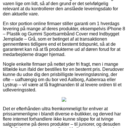
varen lige om lidt, så af den grund er det selvfølgelig
relevant at du kontrollerer den anslåede leveringsdato for
den aktuelle vare.
En stor portion online firmaer stiller garanti om 1 hverdags
levering på mange af deres produkter, eksempelvis iPhone 8
– Plastik og Gummi Sportsarmbånd Cover med Indbygget
Jernplade – Grå, som er betinget af at transaktionen
gennemføres tidligere end et bestemt tidspunkt, så at de
garanteret kan nå at få produkterne ud af døren forud for at
medarbejderne drager hjemad.
Nogle enkelte firmaer på nettet yder fri fragt, men i mange
tilfælde kun ifald der bestilles for en bestemt pris. Derudover
kunne du udse dig den prisbilligste leveringsløsning, der
ofte – uafhængig om du bor ved Aalborg, Aabenraa eller
Lystrup – vil være at få fragtmanden til at levere ordren til et
udleveringssted.
Det er efterhånden ultra fremkommeligt for enhver at
prissammenligne i blandt diverse e-butikker, og derved har
flere internet forhandlere ikke kunne slippe for at tvinge
salgspriserne på deres produkter – til juniorer, og desuden