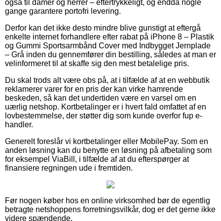
også til damer og herrer – eftertrykkeligt, og endda nogle
gange garantere portofri levering.
Derfor kan det ikke desto mindre blive gunstigt at eftergå
enkelte internet forhandlere efter rabat på iPhone 8 – Plastik
og Gummi Sportsarmbånd Cover med Indbygget Jernplade
– Grå inden du gennemfører din bestilling, således at man er
velinformeret til at skaffe sig den mest betalelige pris.
Du skal trods alt være obs på, at i tilfælde af at en webbutik
reklamerer varer for en pris der kan virke hamrende
beskeden, så kan det undertiden være en varsel om en
uærlig netshop. Kortbetalinger er i hvert fald omfattet af en
lovbestemmelse, der støtter dig som kunde overfor fup e-
handler.
Generelt foreslår vi kortbetalinger eller MobilePay. Som en
anden løsning kan du benytte en løsning på afbetaling som
for eksempel ViaBill, i tilfælde af at du efterspørger at
finansiere regningen ude i fremtiden.
Før nogen køber hos en online virksomhed bør de egentlig
betragte netshoppens forretningsvilkår, dog er det gerne ikke
videre spændende.