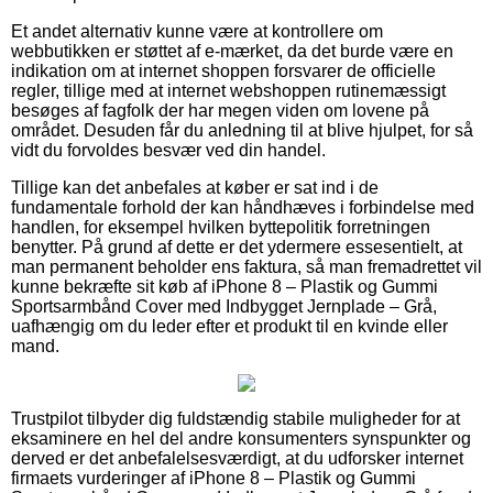
Et andet alternativ kunne være at kontrollere om
webbutikken er støttet af e-mærket, da det burde være en
indikation om at internet shoppen forsvarer de officielle
regler, tillige med at internet webshoppen rutinemæssigt
besøges af fagfolk der har megen viden om lovene på
området. Desuden får du anledning til at blive hjulpet, for så
vidt du forvoldes besvær ved din handel.
Tillige kan det anbefales at køber er sat ind i de
fundamentale forhold der kan håndhæves i forbindelse med
handlen, for eksempel hvilken byttepolitik forretningen
benytter. På grund af dette er det ydermere essesentielt, at
man permanent beholder ens faktura, så man fremadrettet vil
kunne bekræfte sit køb af iPhone 8 – Plastik og Gummi
Sportsarmbånd Cover med Indbygget Jernplade – Grå,
uafhængig om du leder efter et produkt til en kvinde eller
mand.
Trustpilot tilbyder dig fuldstændig stabile muligheder for at
eksaminere en hel del andre konsumenters synspunkter og
derved er det anbefalelsesværdigt, at du udforsker internet
firmaets vurderinger af iPhone 8 – Plastik og Gummi