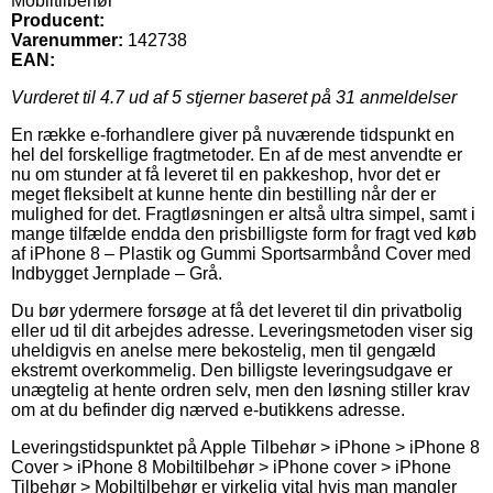
Mobiltilbehør
Producent:
Varenummer:
142738
EAN:
Vurderet til
4.7
ud af 5 stjerner baseret på
31
anmeldelser
En række e-forhandlere giver på nuværende tidspunkt en
hel del forskellige fragtmetoder. En af de mest anvendte er
nu om stunder at få leveret til en pakkeshop, hvor det er
meget fleksibelt at kunne hente din bestilling når der er
mulighed for det. Fragtløsningen er altså ultra simpel, samt i
mange tilfælde endda den prisbilligste form for fragt ved køb
af iPhone 8 – Plastik og Gummi Sportsarmbånd Cover med
Indbygget Jernplade – Grå.
Du bør ydermere forsøge at få det leveret til din privatbolig
eller ud til dit arbejdes adresse. Leveringsmetoden viser sig
uheldigvis en anelse mere bekostelig, men til gengæld
ekstremt overkommelig. Den billigste leveringsudgave er
unægtelig at hente ordren selv, men den løsning stiller krav
om at du befinder dig nærved e-butikkens adresse.
Leveringstidspunktet på Apple Tilbehør > iPhone > iPhone 8
Cover > iPhone 8 Mobiltilbehør > iPhone cover > iPhone
Tilbehør > Mobiltilbehør er virkelig vital hvis man mangler