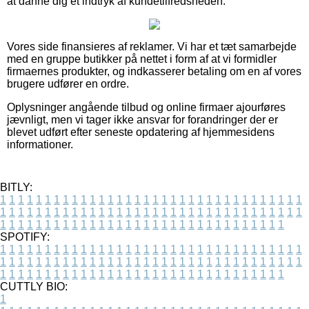
at danne dig et indtryk af kundetilfredsheden.
Vores side finansieres af reklamer. Vi har et tæt samarbejde
med en gruppe butikker på nettet i form af at vi formidler
firmaernes produkter, og indkasserer betaling om en af vores
brugere udfører en ordre.
Oplysninger angående tilbud og online firmaer ajourføres
jævnligt, men vi tager ikke ansvar for forandringer der er
blevet udført efter seneste opdatering af hjemmesidens
informationer.
BITLY:
1
1
1
1
1
1
1
1
1
1
1
1
1
1
1
1
1
1
1
1
1
1
1
1
1
1
1
1
1
1
1
1
1
1
1
1
1
1
1
1
1
1
1
1
1
1
1
1
1
1
1
1
1
1
1
1
1
1
1
1
1
1
1
1
1
1
1
1
1
1
1
1
1
1
1
1
1
1
1
1
1
1
1
1
1
1
1
1
1
1
1
1
1
1
1
1
1
1
1
1
SPOTIFY:
1
1
1
1
1
1
1
1
1
1
1
1
1
1
1
1
1
1
1
1
1
1
1
1
1
1
1
1
1
1
1
1
1
1
1
1
1
1
1
1
1
1
1
1
1
1
1
1
1
1
1
1
1
1
1
1
1
1
1
1
1
1
1
1
1
1
1
1
1
1
1
1
1
1
1
1
1
1
1
1
1
1
1
1
1
1
1
1
1
1
1
1
1
1
1
1
1
1
1
1
CUTTLY BIO:
1