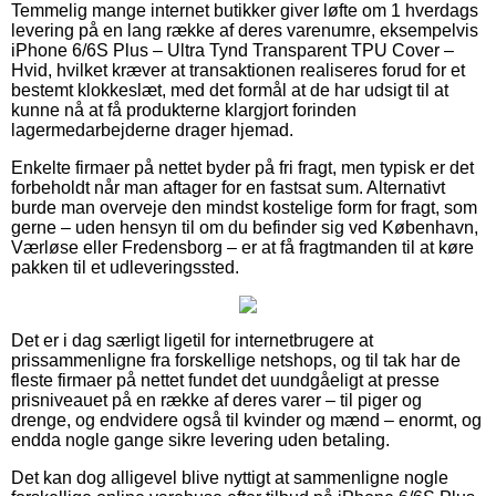
Temmelig mange internet butikker giver løfte om 1 hverdags
levering på en lang række af deres varenumre, eksempelvis
iPhone 6/6S Plus – Ultra Tynd Transparent TPU Cover –
Hvid, hvilket kræver at transaktionen realiseres forud for et
bestemt klokkeslæt, med det formål at de har udsigt til at
kunne nå at få produkterne klargjort forinden
lagermedarbejderne drager hjemad.
Enkelte firmaer på nettet byder på fri fragt, men typisk er det
forbeholdt når man aftager for en fastsat sum. Alternativt
burde man overveje den mindst kostelige form for fragt, som
gerne – uden hensyn til om du befinder sig ved København,
Værløse eller Fredensborg – er at få fragtmanden til at køre
pakken til et udleveringssted.
Det er i dag særligt ligetil for internetbrugere at
prissammenligne fra forskellige netshops, og til tak har de
fleste firmaer på nettet fundet det uundgåeligt at presse
prisniveauet på en række af deres varer – til piger og
drenge, og endvidere også til kvinder og mænd – enormt, og
endda nogle gange sikre levering uden betaling.
Det kan dog alligevel blive nyttigt at sammenligne nogle