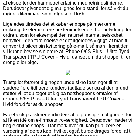
af eksperter der har meget erfaring med retningslinjerne.
Derudover giver det dig mulighed for bistand, for så vidt du
møder dilemmaer som følge af dit køb.
Ligeledes tilrådes det at køber er oppe på mærkerne
omkring de elementære bestemmelser der har betydning for
ordren, som for eksempel den returret internet selskabet
benytter. I den forbindelse er det ligeledes vigtigt, at man til
enhver tid sikrer sin kvittering på e-mail, så man i fremtiden
vil kunne bevise sin ordre af iPhone 6/6S Plus – Ultra Tynd
Transparent TPU Cover – Hvid, uanset om du shopper til en
dreng eller pige.
Trustpilot forærer dig nogenlunde sikre løsninger til at
studere flere tidligere kunders iagttagelser og af den grund
støtter vi, at du tager et kig på netshoppens omtaler af
iPhone 6/6S Plus – Ultra Tynd Transparent TPU Cover –
Hvid forud for at du shopper.
Facebook præsterer endvidere altid gunstige muligheder for
at få en idé om e-firmaets troværdighed. Derudover møder vi
nogle online shops i Danmark hvor du kan publicere en
vurdering af deres køb, hvilket også burde drages fordel af til