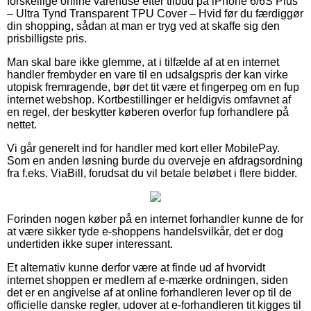
forskellige online varehuse efter tilbud på iPhone 6/6S Plus
– Ultra Tynd Transparent TPU Cover – Hvid før du færdiggør
din shopping, sådan at man er tryg ved at skaffe sig den
prisbilligste pris.
Man skal bare ikke glemme, at i tilfælde af at en internet
handler frembyder en vare til en udsalgspris der kan virke
utopisk fremragende, bør det tit være et fingerpeg om en fup
internet webshop. Kortbestillinger er heldigvis omfavnet af
en regel, der beskytter køberen overfor fup forhandlere på
nettet.
Vi går generelt ind for handler med kort eller MobilePay.
Som en anden løsning burde du overveje en afdragsordning
fra f.eks. ViaBill, forudsat du vil betale beløbet i flere bidder.
Forinden nogen køber på en internet forhandler kunne de for
at være sikker tyde e-shoppens handelsvilkår, det er dog
undertiden ikke super interessant.
Et alternativ kunne derfor være at finde ud af hvorvidt
internet shoppen er medlem af e-mærke ordningen, siden
det er en angivelse af at online forhandleren lever op til de
officielle danske regler, udover at e-forhandleren tit kigges til