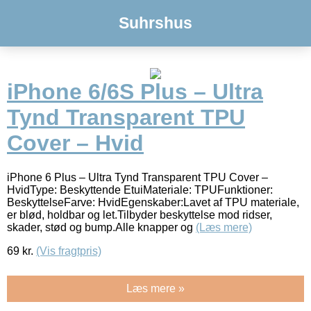
Suhrshus
iPhone 6/6S Plus – Ultra
Tynd Transparent TPU
Cover – Hvid
iPhone 6 Plus – Ultra Tynd Transparent TPU Cover –
HvidType: Beskyttende EtuiMateriale: TPUFunktioner:
BeskyttelseFarve: HvidEgenskaber:Lavet af TPU materiale,
er blød, holdbar og let.Tilbyder beskyttelse mod ridser,
skader, stød og bump.Alle knapper og
(Læs mere)
69
kr.
(Vis fragtpris)
Læs mere »