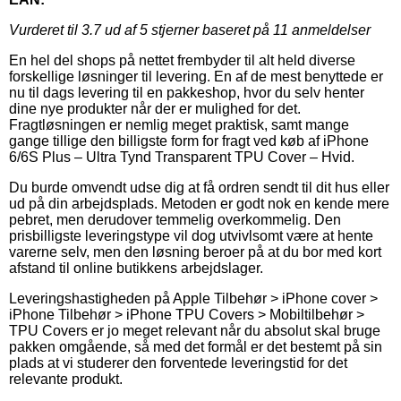
Vurderet til
3.7
ud af 5 stjerner baseret på
11
anmeldelser
En hel del shops på nettet frembyder til alt held diverse
forskellige løsninger til levering. En af de mest benyttede er
nu til dags levering til en pakkeshop, hvor du selv henter
dine nye produkter når der er mulighed for det.
Fragtløsningen er nemlig meget praktisk, samt mange
gange tillige den billigste form for fragt ved køb af iPhone
6/6S Plus – Ultra Tynd Transparent TPU Cover – Hvid.
Du burde omvendt udse dig at få ordren sendt til dit hus eller
ud på din arbejdsplads. Metoden er godt nok en kende mere
pebret, men derudover temmelig overkommelig. Den
prisbilligste leveringstype vil dog utvivlsomt være at hente
varerne selv, men den løsning beroer på at du bor med kort
afstand til online butikkens arbejdslager.
Leveringshastigheden på Apple Tilbehør > iPhone cover >
iPhone Tilbehør > iPhone TPU Covers > Mobiltilbehør >
TPU Covers er jo meget relevant når du absolut skal bruge
pakken omgående, så med det formål er det bestemt på sin
plads at vi studerer den forventede leveringstid for det
relevante produkt.