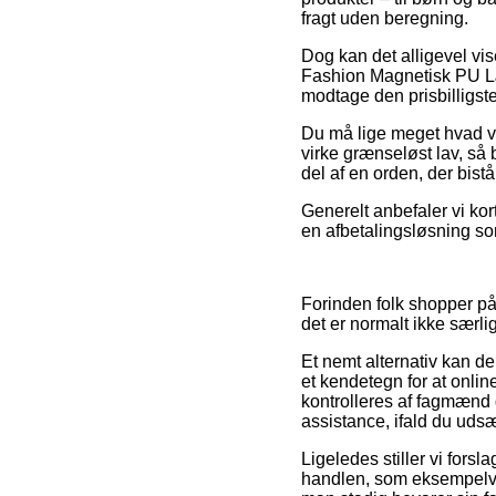
fragt uden beregning.
Dog kan det alligevel vis
Fashion Magnetisk PU Læd
modtage den prisbilligste
Du må lige meget hvad vær
virke grænseløst lav, så b
del af en orden, der bistå
Generelt anbefaler vi ko
en afbetalingsløsning som
Forinden folk shopper på 
det er normalt ikke særlig
Et nemt alternativ kan d
et kendetegn for at onli
kontrolleres af fagmænd d
assistance, ifald du uds
Ligeledes stiller vi for
handlen, som eksempelvis 