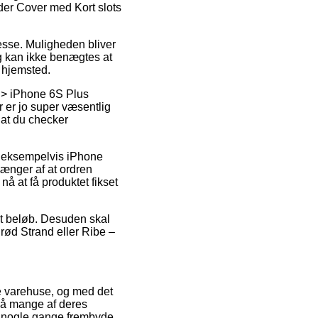
er Cover med Kort slots
resse. Muligheden bliver
ing kan ikke benægtes at
s hjemsted.
r > iPhone 6S Plus
 er jo super væsentlig
 at du checker
e, eksempelvis iPhone
ænger af at ordren
nå at få produktet fikset
ret beløb. Desuden skal
rød Strand eller Ribe –
ne varehuse, og med det
 på mange af deres
da nogle gange frembyde