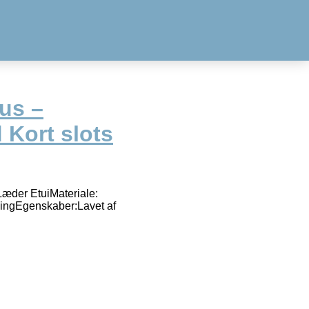
us –
Kort slots
æder EtuiMateriale:
ningEgenskaber:Lavet af