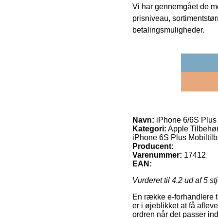
Vi har gennemgået de mes
prisniveau, sortimentstø
betalingsmuligheder.
Navn:
iPhone 6/6S Plus
Kategori:
Apple Tilbehør
iPhone 6S Plus Mobiltilb
Producent:
Varenummer:
17412
EAN:
Vurderet til
4.2
ud af 5 st
En række e-forhandlere ti
er i øjeblikket at få afl
ordren når det passer in