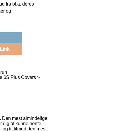
 fra bl.a. deres
mer og
Link
brun
ne 6S Plus Covers >
ng. Den mest almindelige
or dig at kunne hente
 og tit tilmed den mest