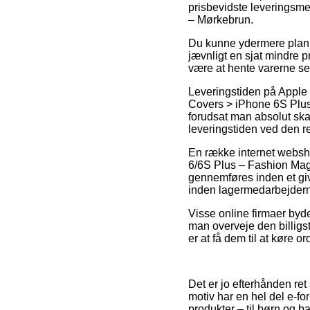
prisbevidste leveringsm
– Mørkebrun.
Du kunne ydermere planlæg
jævnligt en sjat mindre p
være at hente varerne se
Leveringstiden på Apple
Covers > iPhone 6S Plus 
forudsat man absolut skal
leveringstiden ved den r
En række internet websho
6/6S Plus – Fashion Mag
gennemføres inden et give
inden lagermedarbejdern
Visse online firmaer byde
man overveje den billigs
er at få dem til at køre or
Det er jo efterhånden ret
motiv har en hel del e-f
produkter – til børn og 