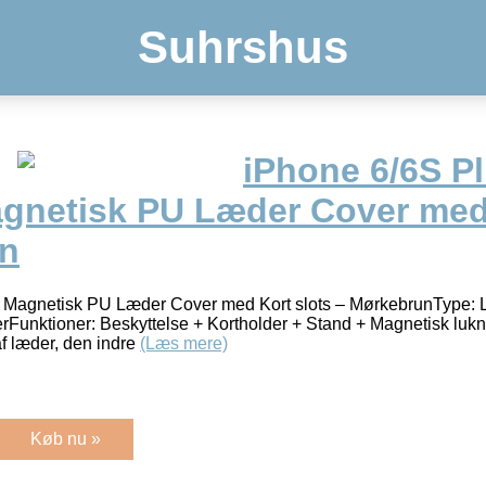
Suhrshus
iPhone 6/6S Pl
gnetisk PU Læder Cover med 
un
 Magnetisk PU Læder Cover med Kort slots – MørkebrunType: L
Funktioner: Beskyttelse + Kortholder + Stand + Magnetisk luk
af læder, den indre
(Læs mere)
Køb nu »