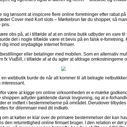
e sig lønsomt at inspicere flere online forretninger efter rabat p
er Cover med Kort slots – Mørkebrun før du shopper, så man ik
 pris.
e obs på, at i tilfælde af at en online butik udbyder en vare til 
urde det i nogle tilfælde være et bevis på en falsk e-forretning. 
r dig imod snydagtige internet firmaer.
rtbestillinger eller betalinger med mobilen. Som en alternativ m
 fx ViaBill, i tilfælde af at du agter at afdrage omkostningerne 
en webbutik burde de når alt kommer til alt betragte netbutikken
 interessant.
erfor være at kigge om online virksomheden er e-mærke godkend
ne shoppen adlyder gældende dansk lovgivning, og at e-forhandler
er er indført i bestemmelserne på området. Derudover tilbydes du
ættes for dilemmaer med dit indkøb.
slag om at køber er klar over de primære bestemmelser der kan ha
den returrettighed online firmaet bruger. I den relation er det