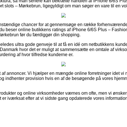
faktura, så man senere kan bekræfte handlen af iPhone 6/6S Pl
slots – Mørkebrun, ligegyldigt om man søger en vare til en vok
et anstændige chancer for at gennemsøge en række forhenværend
 du beser online butikkens ratings af iPhone 6/6S Plus – Fash
ørkebrun før du færdiggør din shopping.
eledes ultra gode genveje til at få en idé om netbutikkens kund
Danmark hvor det er muligt at sammensætte en omtale af virkso
urdering af hvor tilfredse kunderne er.
t af annoncer. Vi hjælper en mængde online forretninger idet vi
og indhenter provision hvis en af de besøgende på vores hjemm
dukter og online virksomheder værnes om ofte, men vi ønsker i
lt er iværksat efter at vi sidste gang opdaterede vores information