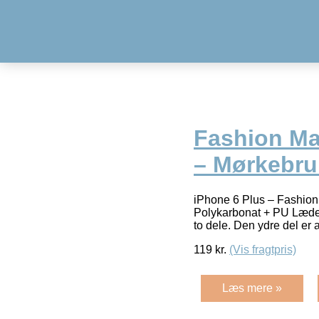
Fashion Ma
– Mørkebr
iPhone 6 Plus – Fashion
Polykarbonat + PU Læder
to dele. Den ydre del er 
119
kr.
(Vis fragtpris)
Læs mere »