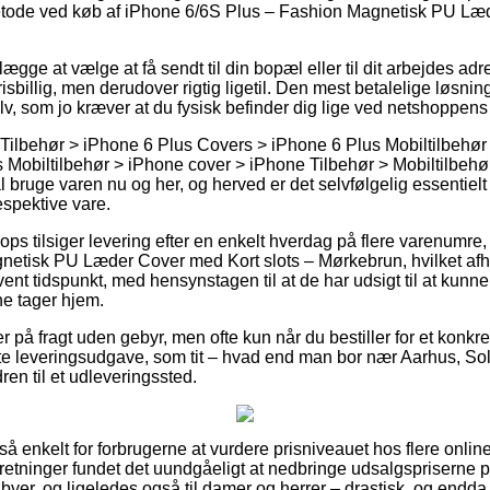
etode ved køb af iPhone 6/6S Plus – Fashion Magnetisk PU Læd
ge at vælge at få sendt til din bopæl eller til dit arbejdes ad
risbillig, men derudover rigtig ligetil. Den mest betalelige løsn
lv, som jo kræver at du fysisk befinder dig lige ved netshoppen
 Tilbehør > iPhone 6 Plus Covers > iPhone 6 Plus Mobiltilbehø
Mobiltilbehør > iPhone cover > iPhone Tilbehør > Mobiltilbehør
 bruge varen nu og her, og herved er det selvfølgelig essentielt
espektive vare.
ps tilsiger levering efter en enkelt hverdag på flere varenumr
netisk PU Læder Cover med Kort slots – Mørkebrun, hvilket afh
nt tidspunkt, med hensynstagen til at de har udsigt til at kunne 
e tager hjem.
r på fragt uden gebyr, men ofte kun når du bestiller for et konk
te leveringsudgave, som tit – hvad end man bor nær Aarhus, Sol
dren til et udleveringssted.
 så enkelt for forbrugerne at vurdere prisniveauet hos flere onli
orretninger fundet det uundgåeligt at nedbringe udsalgspriserne
babyer, og ligeledes også til damer og herrer – drastisk, og end