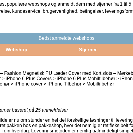
t populære webshops og anmeldt dem med stjerner fra 1 til 5 ud
rrelse, kundeservice, brugervenlighed, betingelser, leveringsfor
Bedst anmeldte webshops
Webshop
Stjerner
 – Fashion Magnetisk PU Læder Cover med Kort slots – Mørke
 > iPhone 6 Plus Covers > iPhone 6 Plus Mobiltilbehør > iPho
ehør > iPhone cover > iPhone Tilbehør > Mobiltilbehør
jerner baseret på
25
anmeldelser
ldeler nu om stunder en hel del forskellige løsninger til leveri
everet pakken hos en pakkeshop, hvor det nemlig er ret fleksibelt f
d i din hverdag. Leveringsmetoden er nemlig ualmindeligt simpel,