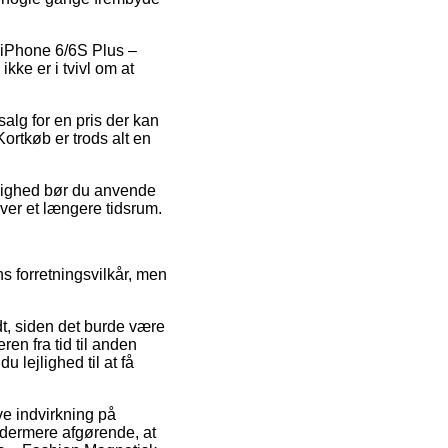
å iPhone 6/6S Plus –
ke er i tvivl om at
salg for en pris der kan
Kortkøb er trods alt en
ulighed bør du anvende
over et længere tidsrum.
s forretningsvilkår, men
t, siden det burde være
en fra tid til anden
 lejlighed til at få
ve indvirkning på
 ydermere afgørende, at