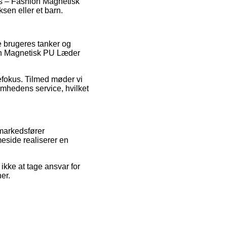
us – Fashion Magnetisk
sen eller et barn.
e brugeres tanker og
ion Magnetisk PU Læder
efokus. Tilmed møder vi
mhedens service, hvilket
 markedsfører
eside realiserer en
kke at tage ansvar for
er.