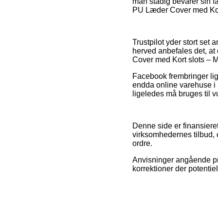
man stadig bevarer sin 
PU Læder Cover med Kort 
Trustpilot yder stort s
herved anbefales det, at
Cover med Kort slots – M
Facebook frembringer lig
endda online varehuse i 
ligeledes må bruges til v
Denne side er finansiere
virksomhedernes tilbud, 
ordre.
Anvisninger angående pro
korrektioner der potentie