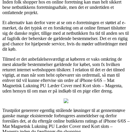
Inden folk shopper hos en online forretning kan man helt sikkert
bese netbutikkens forretningsaftale, men det er undertiden et
omfattende projekt.
Et alternativ kan derfor være at se om e-forretningen er støttet af e-
mærket, da det typisk er en forsikring om at online firmaet tilslutter
sig de danske regler, tillige med at netbutikken fra tid til anden ses til
af fagfolk der behersker de gældende bestemmelser. Det er en rigtig
god chance for hjælpende service, hvis du møder udfordringer med
dit køb.
Tilmed er det anbefalelsesværdigt at køberen er vaks omkring de
mest aktuelle bestemmelser gældende for købet, som fx hvilken
returret internet webshoppen tilsikrer. I relation til det er det tilmed
vigtigt, at man når som helst opbevarer sin ordremail, så man til
enhver tid vil kunne eftervise sin ordre af iPhone 6/6S – Mat
Magnetisk Lukning PU Læder Cover med Kort slots – Magenta,
uden hensyn til om man er på indkøb til en pige eller dreng.
Trustpilot genererer egentlig strålende løsninger til at gennemstøve
ganske mange eksisterende forbrugeres anmeldelser og derfor
foreslåes det, at du eftergår online butikkens ratings af iPhone 6/6S –
Mat Magnetisk Lukning PU Læder Cover med Kort slots –
Magenta inden du færdiggør din shopping.