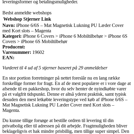
leveringsformer og betalingsmuligheder.
Bedst anmeldte webshops
Webshop
Stjerner
Link
Navn:
iPhone 6/6S – Mat Magnetisk Lukning PU Læder Cover
med Kort slots – Magenta
Kategori:
iPhone 6 Covers > iPhone 6 Mobiltilbehør > iPhone 6S
Covers > iPhone 6S Mobiltilbehør
Producent:
Varenummer:
19602
EAN:
Vurderet til
4
ud af 5 stjerner baseret på
29
anmeldelser
En stor portion forretninger på nettet foreslår nu en lang række
forskellige former for fragt. En af de mest populære er i vore dage at
afsende til en pakkeshop, hvor du selv henter de nyindkøbte varer
på et valgfrit tidspunkt. Denne er altså yderst praktisk, samt typisk
desuden den mest letkøbte leveringstype ved køb af iPhone 6/6S –
Mat Magnetisk Lukning PU Læder Cover med Kort slots –
Magenta.
Du kunne tillige forsøge at bestille ordren til levering til din
privatbolig eller til adressen på dit arbejde. Fragtmuligheden bliver
beklageligvis et hak mindre prisbillig, men tillige super simpel. Den