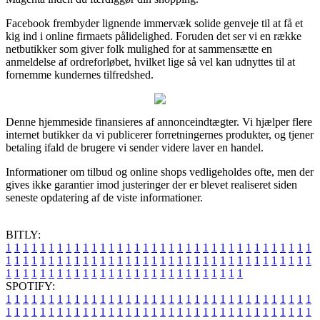
Facebook frembyder lignende immervæk solide genveje til at få et
kig ind i online firmaets pålidelighed. Foruden det ser vi en række
netbutikker som giver folk mulighed for at sammensætte en
anmeldelse af ordreforløbet, hvilket lige så vel kan udnyttes til at
fornemme kundernes tilfredshed.
Denne hjemmeside finansieres af annonceindtægter. Vi hjælper flere
internet butikker da vi publicerer forretningernes produkter, og tjener
betaling ifald de brugere vi sender videre laver en handel.
Informationer om tilbud og online shops vedligeholdes ofte, men der
gives ikke garantier imod justeringer der er blevet realiseret siden
seneste opdatering af de viste informationer.
BITLY:
1
1
1
1
1
1
1
1
1
1
1
1
1
1
1
1
1
1
1
1
1
1
1
1
1
1
1
1
1
1
1
1
1
1
1
1
1
1
1
1
1
1
1
1
1
1
1
1
1
1
1
1
1
1
1
1
1
1
1
1
1
1
1
1
1
1
1
1
1
1
1
1
1
1
1
1
1
1
1
1
1
1
1
1
1
1
1
1
1
1
1
1
1
1
1
1
1
1
1
1
SPOTIFY:
1
1
1
1
1
1
1
1
1
1
1
1
1
1
1
1
1
1
1
1
1
1
1
1
1
1
1
1
1
1
1
1
1
1
1
1
1
1
1
1
1
1
1
1
1
1
1
1
1
1
1
1
1
1
1
1
1
1
1
1
1
1
1
1
1
1
1
1
1
1
1
1