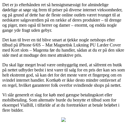
Det er jo efterhånden ret så hensigtsmæssigt for almindelige
dødelige at søge sig frem til priser på diverse internet virksomheder,
og på grund af dette har de fleste online outlets været tvunget til at
nedskære salgsværdien på en række af deres produkter – til drenge
og piger, men også til herrer og damer – enormt, og endda nogle
gange yde fragt uden gebyr.
Det kan til hver en tid blive smart at tjekke nogle netshops efter
tilbud på iPhone 6/6S – Mat Magnetisk Lukning PU Læder Cover
med Kort slots – Magenta før du handler, sådan at du er på den sikre
side med at modtage den mest attraktive pris.
Du skal lige meget hvad være omhyggelig med, at såfremt en butik
på nettet udbyder bedst i test varer til salg for en pris der kan ses som
helt ekstremt god, så kan det for det meste være et fingerpeg om en
svindel internet handler. Kortkøb er ikke desto mindre omfavnet af
en regel, hvilket garanterer folk overfor svindlende shops på nettet.
Vi slår generelt et slag for køb med gængse betalingskort eller
mobilbetaling. Som alternativ burde du benytte et tilbud som for
eksempel ViaBill, i tilfælde af at du foretrækker at betale beløbet i
flere bidder.