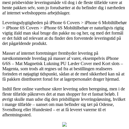
mest prisbevidste leveringsmåde vil dog i de fleste tilfælde være at
hente pakken selv, som jo forudsætter at du befinder dig i nærheden
af internet webshoppens arbejdslager.
Leveringsdygtigheden på iPhone 6 Covers > iPhone 6 Mobiltilbehør
> iPhone 6S Covers > iPhone 6S Mobiltilbehør er naturligvis rigtig
vigtig ifald man skal bruge din pakke nu og her, og med det formål
er det fuldt ud relevant at du finder den forventede leveringstid på
det pågældende produkt.
Masser af internet forretninger frembyder levering på
næstkommende hverdag på masser af varer, eksempelvis iPhone
6/6S – Mat Magnetisk Lukning PU Læder Cover med Kort slots –
Magenta, som trods alt regnes ud fra at bestillingen realiseres
forinden et nøjagtigt tidspunkt, sådan at de med sikkerhed kan nå at
få pakken distribueret forud for at lagerpersonalet drager hjemad.
Indtil flere online varehuse sikrer levering uden beregning, men i de
fleste tilfælde påkræves det at man shopper for et fastsat beløb. I
øvrigt skulle man udse dig den prisbilligste leveringsløsning, hvilket
i mange tilfælde – uanset om man befinder sig tæt på Odense,
Svendborg eller Hundested – er at få leveret varerne til et
afhentningssted.