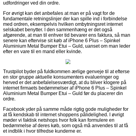
udfordringer ved din ordre.
For øvrigt kan det anbefales at man er på vagt for de
fundamentale retningslinjer der kan spille ind i forbindelse
med ordren, eksempelvis hvilken ombytningsret internet
selskabet benytter. I den sammenhæng er det også
afgørende, at man til enhver tid bevarer ens faktura, så man
senere kan eftervise sit køb af iPhone 6 Plus – Spinkel
Aluminium Metal Bumper Etui – Guld, uanset om man leder
efter en vare til en mand eller kvinde.
Trustpilot byder på fuldkommen ærlige genveje til at efterse
en stor gruppe aktuelle konsumenters evalueringer og
herved er det anbefalelsesværdigt, at du bliver klogere på
internet firmaets bedømmelser af iPhone 6 Plus – Spinkel
Aluminium Metal Bumper Etui – Guld før du placerer din
ordre.
Facebook yder på samme måde rigtig gode muligheder for
at få kendskab til internet shoppens pålidelighed. I øvrigt
møder vi faktisk netshops hvor folk kan formulere en
bedømmelse af deres køb, som også må anvendes til at få
et indblik i hvor tilfredse kunderne er.