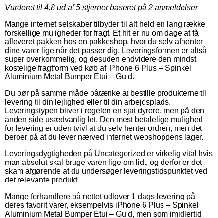
Vurderet til
4.8
ud af 5 stjerner baseret på
2
anmeldelser
Mange internet selskaber tilbyder til alt held en lang række
forskellige muligheder for fragt. Et hit er nu om dage at få
afleveret pakken hos en pakkeshop, hvor du selv afhenter
dine varer lige når det passer dig. Leveringsformen er altså
super overkommelig, og desuden endvidere den mindst
kostelige fragtform ved køb af iPhone 6 Plus – Spinkel
Aluminium Metal Bumper Etui – Guld.
Du bør på samme måde påtænke at bestille produkterne til
levering til din lejlighed eller til din arbejdsplads.
Leveringstypen bliver i regelen en sjat dyrere, men på den
anden side usædvanlig let. Den mest betalelige mulighed
for levering er uden tvivl at du selv henter ordren, men det
beroer på at du lever nærved internet webshoppens lager.
Leveringsdygtigheden på Uncategorized er virkelig vital hvis
man absolut skal bruge varen lige om lidt, og derfor er det
skam afgørende at du undersøger leveringstidspunktet ved
det relevante produkt.
Mange forhandlere på nettet udlover 1 dags levering på
deres favorit varer, eksempelvis iPhone 6 Plus – Spinkel
Aluminium Metal Bumper Etui – Guld, men som imidlertid