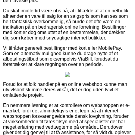
den laveste pris.
Du skal imidlertid være obs på, at i tilfælde af at en netbutik
afhænder en vare til salg for en salgspris som kan ses som
helt fantastisk overkommelig, så burde det ofte være en
indikation på en bedragerisk online forretning. Bestillinger
med kort er dog omsluttet af en bestemmelse, der dækker
dig som køber imod snydagtige internet butikker.
Vi tilråder generelt bestillinger med kort eller MobilePay.
Som en alternativ mulighed kunne du drage nytte af et
afbetalingstilbud som eksempelvis ViaBill, forudsat du
foretrækker at klare regningen over en periode.
Forud for at folk handler på en online webshop kunne man
utvivlsomt skimme deres vilkår, det er dog uden tvivl et
omfattende projekt.
En nemmere løsning er at kontrollere om webshoppen er e-
mærket, fordi det almindeligvis er et tegn på at internet
webshoppen forsvarer gældende dansk lovgivning, foruden
at virksomheden tit føres tilsyn med af specialister der har
meget erfaring med vedtægterne på området. Derudover
giver det dig genvej til at få assistance, for så vidt du oplever