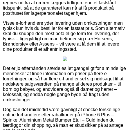
regnes ud fra at ordren lægges tidligere end et fastslået
tidspunkt, så at de garanteret kan nå at få produktet på
posthuset før lagerpersonalet tager hjem.
Visse e-forhandlere yder levering uden omkostninger, men
typisk kun hvis du bestiller for en fastsat pris. Som alternativ
skal du snuppe den mest betalelige form for levering, der
typisk – ligegyldigt om man befinder sig nær Horsens,
Brønderslev eller Assens – vil være at få dem til at levere
dine produkter til et afhentningssted.
Det er jo efterhånden særdeles let gængeligt for almindelige
mennesker at finde information om priser på flere e-
forretninger, og så har flere e-handler set sig nødsaget til at
nedskære salgsværdien på mange af deres produkter – til
børn og babyer, og endvidere også til damer og herrer –
kolossalt, og endda nogle gange byde på fragt uden
omkostninger.
Dog kan det imidlertid være gavnligt at checke forskellige
online forhandlere efter rabatkoder på iPhone 6 Plus –
Spinkel Aluminium Metal Bumper Etui – Guld inden du
færdiggør din shopping, så man er skudsikker på at antage