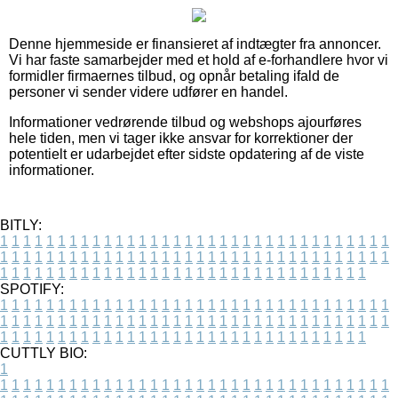
Denne hjemmeside er finansieret af indtægter fra annoncer.
Vi har faste samarbejder med et hold af e-forhandlere hvor vi
formidler firmaernes tilbud, og opnår betaling ifald de
personer vi sender videre udfører en handel.
Informationer vedrørende tilbud og webshops ajourføres
hele tiden, men vi tager ikke ansvar for korrektioner der
potentielt er udarbejdet efter sidste opdatering af de viste
informationer.
BITLY:
1
1
1
1
1
1
1
1
1
1
1
1
1
1
1
1
1
1
1
1
1
1
1
1
1
1
1
1
1
1
1
1
1
1
1
1
1
1
1
1
1
1
1
1
1
1
1
1
1
1
1
1
1
1
1
1
1
1
1
1
1
1
1
1
1
1
1
1
1
1
1
1
1
1
1
1
1
1
1
1
1
1
1
1
1
1
1
1
1
1
1
1
1
1
1
1
1
1
1
1
SPOTIFY:
1
1
1
1
1
1
1
1
1
1
1
1
1
1
1
1
1
1
1
1
1
1
1
1
1
1
1
1
1
1
1
1
1
1
1
1
1
1
1
1
1
1
1
1
1
1
1
1
1
1
1
1
1
1
1
1
1
1
1
1
1
1
1
1
1
1
1
1
1
1
1
1
1
1
1
1
1
1
1
1
1
1
1
1
1
1
1
1
1
1
1
1
1
1
1
1
1
1
1
1
CUTTLY BIO:
1
1
1
1
1
1
1
1
1
1
1
1
1
1
1
1
1
1
1
1
1
1
1
1
1
1
1
1
1
1
1
1
1
1
1