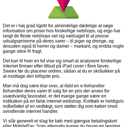
Det er i høj grad ligetil for almindelige dødelige at søge
information om priser hos forskellige netshops, og ergo har
langt de fleste netshops set sig nødsaget til at presse
udsalgspriserne på deres varer – til piger og drenge, og
desuden også til herrer og damer – markant, og endda nogle
gange sikre fri fragt.
Det kan til hver en tid vise sig smart at analysere forskellige
internet firmaer efter tilbud på iPad cover i flere farver,
Sweex før du placerer ordren, sådan at du er skråsikker på
at modtage den billigste pris.
Man må dog være klar over, at ifald en e-forhandler
forhandler deres varer til salg for en pris der anses for
usædvanlig favorabel, er det mange gange være en
indikation på en falsk internet webshop. Kortkøb er heldigvis
indbefattet af en vedtægt, som støtter dig som køber imod
svindlende internet handler.
Vi slår generelt et slag for køb med gængse betalingskort
eller MobilePay. Som alternativ kunne du bruge en løsning