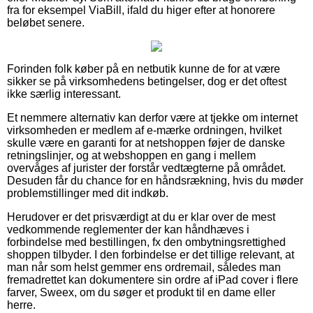
fra for eksempel ViaBill, ifald du higer efter at honorere
beløbet senere.
Forinden folk køber på en netbutik kunne de for at være
sikker se på virksomhedens betingelser, dog er det oftest
ikke særlig interessant.
Et nemmere alternativ kan derfor være at tjekke om internet
virksomheden er medlem af e-mærke ordningen, hvilket
skulle være en garanti for at netshoppen føjer de danske
retningslinjer, og at webshoppen en gang i mellem
overvåges af jurister der forstår vedtægterne på området.
Desuden får du chance for en håndsrækning, hvis du møder
problemstillinger med dit indkøb.
Herudover er det prisværdigt at du er klar over de mest
vedkommende reglementer der kan håndhæves i
forbindelse med bestillingen, fx den ombytningsrettighed
shoppen tilbyder. I den forbindelse er det tillige relevant, at
man når som helst gemmer ens ordremail, således man
fremadrettet kan dokumentere sin ordre af iPad cover i flere
farver, Sweex, om du søger et produkt til en dame eller
herre.