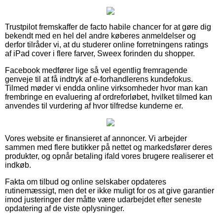
Trustpilot fremskaffer de facto habile chancer for at gøre dig
bekendt med en hel del andre køberes anmeldelser og
derfor tilråder vi, at du studerer online forretningens ratings
af iPad cover i flere farver, Sweex forinden du shopper.
Facebook medfører lige så vel egentlig fremragende
genveje til at få indtryk af e-forhandlerens kundefokus.
Tilmed møder vi endda online virksomheder hvor man kan
frembringe en evaluering af ordreforløbet, hvilket tilmed kan
anvendes til vurdering af hvor tilfredse kunderne er.
Vores website er finansieret af annoncer. Vi arbejder
sammen med flere butikker på nettet og markedsfører deres
produkter, og opnår betaling ifald vores brugere realiserer et
indkøb.
Fakta om tilbud og online selskaber opdateres
rutinemæssigt, men det er ikke muligt for os at give garantier
imod justeringer der måtte være udarbejdet efter seneste
opdatering af de viste oplysninger.