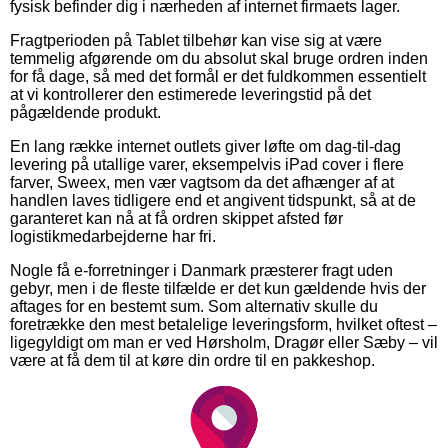
fysisk befinder dig i nærheden af internet firmaets lager.
Fragtperioden på Tablet tilbehør kan vise sig at være
temmelig afgørende om du absolut skal bruge ordren inden
for få dage, så med det formål er det fuldkommen essentielt
at vi kontrollerer den estimerede leveringstid på det
pågældende produkt.
En lang række internet outlets giver løfte om dag-til-dag
levering på utallige varer, eksempelvis iPad cover i flere
farver, Sweex, men vær vagtsom da det afhænger af at
handlen laves tidligere end et angivent tidspunkt, så at de
garanteret kan nå at få ordren skippet afsted før
logistikmedarbejderne har fri.
Nogle få e-forretninger i Danmark præsterer fragt uden
gebyr, men i de fleste tilfælde er det kun gældende hvis der
aftages for en bestemt sum. Som alternativ skulle du
foretrække den mest betalelige leveringsform, hvilket oftest –
ligegyldigt om man er ved Hørsholm, Dragør eller Sæby – vil
være at få dem til at køre din ordre til en pakkeshop.