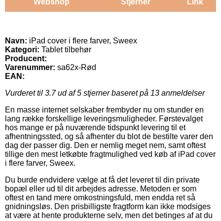
Webshop
Stjerner
Link
Navn:
iPad cover i flere farver, Sweex
Kategori:
Tablet tilbehør
Producent:
Varenummer:
sa62x-Rød
EAN:
Vurderet til
3.7
ud af 5 stjerner baseret på
13
anmeldelser
En masse internet selskaber frembyder nu om stunder en
lang række forskellige leveringsmuligheder. Førstevalget
hos mange er på nuværende tidspunkt levering til et
afhentningssted, og så afhenter du blot de bestilte varer den
dag der passer dig. Den er nemlig meget nem, samt oftest
tillige den mest letkøbte fragtmulighed ved køb af iPad cover
i flere farver, Sweex.
Du burde endvidere vælge at få det leveret til din private
bopæl eller ud til dit arbejdes adresse. Metoden er som
oftest en tand mere omkostningsfuld, men endda ret så
gnidningsløs. Den prisbilligste fragtform kan ikke modsiges
at være at hente produkterne selv, men det betinges af at du