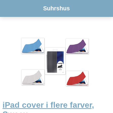
Suhrshus
iPad cover i flere farver,