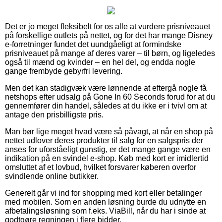
Det er jo meget fleksibelt for os alle at vurdere prisniveauet
på forskellige outlets på nettet, og for det har mange Disney
e-forretninger fundet det uundgåeligt at formindske
prisniveauet på mange af deres varer – til børn, og ligeledes
også til mænd og kvinder – en hel del, og endda nogle
gange frembyde gebyrfri levering.
Men det kan stadigvæk være lønnende at eftergå nogle få
netshops efter udsalg på Gone In 60 Seconds forud for at du
gennemfører din handel, således at du ikke er i tvivl om at
antage den prisbilligste pris.
Man bør lige meget hvad være så påvagt, at når en shop på
nettet udlover deres produkter til salg for en salgspris der
anses for uforståeligt gunstig, er det mange gange være en
indikation på en svindel e-shop. Køb med kort er imidlertid
omsluttet af et lovbud, hvilket forsvarer køberen overfor
svindlende online butikker.
Generelt går vi ind for shopping med kort eller betalinger
med mobilen. Som en anden løsning burde du udnytte en
afbetalingsløsning som f.eks. ViaBill, når du har i sinde at
godtgøre regningen i flere bidder.