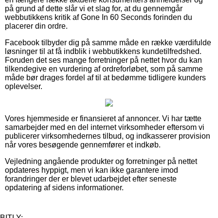
på grund af dette slår vi et slag for, at du gennemgår
webbutikkens kritik af Gone In 60 Seconds forinden du
placerer din ordre.
Facebook tilbyder dig på samme måde en række værdifulde
løsninger til at få indblik i webbutikkens kundetilfredshed.
Foruden det ses mange forretninger på nettet hvor du kan
tilkendegive en vurdering af ordreforløbet, som på samme
måde bør drages fordel af til at bedømme tidligere kunders
oplevelser.
Vores hjemmeside er finansieret af annoncer. Vi har tætte
samarbejder med en del internet virksomheder eftersom vi
publicerer virksomhedernes tilbud, og indkasserer provision
når vores besøgende gennemfører et indkøb.
Vejledning angående produkter og forretninger på nettet
opdateres hyppigt, men vi kan ikke garantere imod
forandringer der er blevet udarbejdet efter seneste
opdatering af sidens informationer.
BITLY: