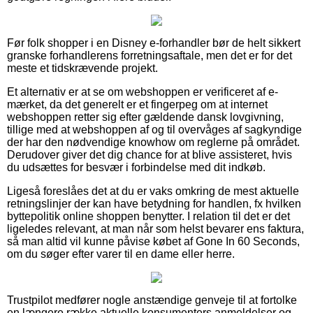
Før folk shopper i en Disney e-forhandler bør de helt sikkert
granske forhandlerens forretningsaftale, men det er for det
meste et tidskrævende projekt.
Et alternativ er at se om webshoppen er verificeret af e-
mærket, da det generelt er et fingerpeg om at internet
webshoppen retter sig efter gældende dansk lovgivning,
tillige med at webshoppen af og til overvåges af sagkyndige
der har den nødvendige knowhow om reglerne på området.
Derudover giver det dig chance for at blive assisteret, hvis
du udsættes for besvær i forbindelse med dit indkøb.
Ligeså foreslåes det at du er vaks omkring de mest aktuelle
retningslinjer der kan have betydning for handlen, fx hvilken
byttepolitik online shoppen benytter. I relation til det er det
ligeledes relevant, at man når som helst bevarer ens faktura,
så man altid vil kunne påvise købet af Gone In 60 Seconds,
om du søger efter varer til en dame eller herre.
Trustpilot medfører nogle anstændige genveje til at fortolke
en længere række aktuelle konsumenters anmeldelser og