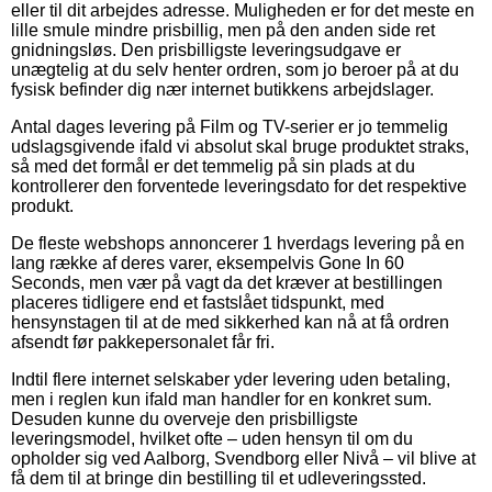
eller til dit arbejdes adresse. Muligheden er for det meste en
lille smule mindre prisbillig, men på den anden side ret
gnidningsløs. Den prisbilligste leveringsudgave er
unægtelig at du selv henter ordren, som jo beroer på at du
fysisk befinder dig nær internet butikkens arbejdslager.
Antal dages levering på Film og TV-serier er jo temmelig
udslagsgivende ifald vi absolut skal bruge produktet straks,
så med det formål er det temmelig på sin plads at du
kontrollerer den forventede leveringsdato for det respektive
produkt.
De fleste webshops annoncerer 1 hverdags levering på en
lang række af deres varer, eksempelvis Gone In 60
Seconds, men vær på vagt da det kræver at bestillingen
placeres tidligere end et fastslået tidspunkt, med
hensynstagen til at de med sikkerhed kan nå at få ordren
afsendt før pakkepersonalet får fri.
Indtil flere internet selskaber yder levering uden betaling,
men i reglen kun ifald man handler for en konkret sum.
Desuden kunne du overveje den prisbilligste
leveringsmodel, hvilket ofte – uden hensyn til om du
opholder sig ved Aalborg, Svendborg eller Nivå – vil blive at
få dem til at bringe din bestilling til et udleveringssted.