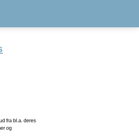
s
 fra bl.a. deres
mer og