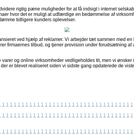
idere rigtig pæne muligheder for at få indsigt i internet selska
rmaer hvor det er muligt at udfærdige en bedømmelse af virksomh
bedømme tidligere kunders oplevelser.
ansieret ved hjælp af reklamer. Vi arbejder tæt sammen med en
rer firmaernes tilbud, og tjener provision under forudsætning af 
varer og online virksomheder vedligeholdes tit, men vi ønsker ikk
r der er blevet realiseret siden vi sidste gang opdaterede de vist
1
1
1
1
1
1
1
1
1
1
1
1
1
1
1
1
1
1
1
1
1
1
1
1
1
1
1
1
1
1
1
1
1
1
1
1
1
1
1
1
1
1
1
1
1
1
1
1
1
1
1
1
1
1
1
1
1
1
1
1
1
1
1
1
1
1
1
1
1
1
1
1
1
1
1
1
1
1
1
1
1
1
1
1
1
1
1
1
1
1
1
1
1
1
1
1
1
1
1
1
1
1
1
1
1