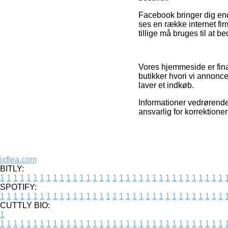
Facebook bringer dig endv
ses en række internet fi
tillige må bruges til at 
Vores hjemmeside er fin
butikker hvori vi annonce
laver et indkøb.
Informationer vedrørende 
ansvarlig for korrektione
jxflea.com
BITLY:
1
1
1
1
1
1
1
1
1
1
1
1
1
1
1
1
1
1
1
1
1
1
1
1
1
1
1
1
1
1
1
1
1
1
SPOTIFY:
1
1
1
1
1
1
1
1
1
1
1
1
1
1
1
1
1
1
1
1
1
1
1
1
1
1
1
1
1
1
1
1
1
1
CUTTLY BIO:
1
1
1
1
1
1
1
1
1
1
1
1
1
1
1
1
1
1
1
1
1
1
1
1
1
1
1
1
1
1
1
1
1
1
1