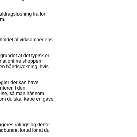
afdragsløsning fra for
um.
dholdet af virksomhedens
rundet at det typisk er
er at online shoppen
l en håndsrækning, hvis
gler der kan have
terer. I den
else, så man når som
t om du skal købe en gave
ugeres ratings og derfor
ndbundet forud for at du