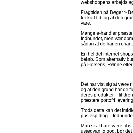
webshoppens arbejdslag
Fragttiden på Bøger > Bø
for kort tid, og af den gr
vare.
Mange e-handler præstere
Indbundet, men vær opmær
sådan at de har en chance
En hel del internet shops
beløb. Som alternativ b
på Horsens, Rønne eller L
Det har vist sig at være r
og af den grund har de f
deres produkter – til dre
præstere portofri levering
Trods dette kan det imid
puslespilbog – Indbundet 
Man skal bare være obs på
usædvanlig god, bør det o