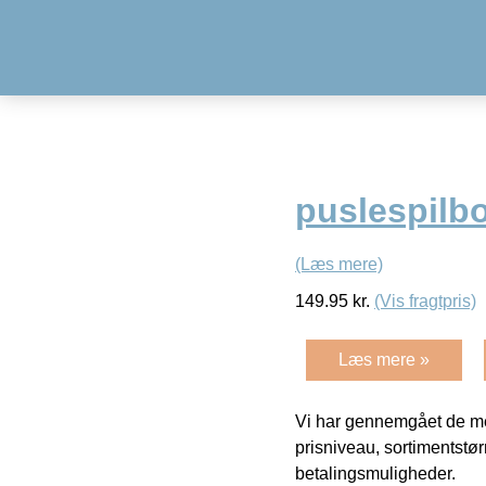
puslespilb
(Læs mere)
149.95
kr.
(Vis fragtpris)
Læs mere »
Vi har gennemgået de mes
prisniveau, sortimentstø
betalingsmuligheder.