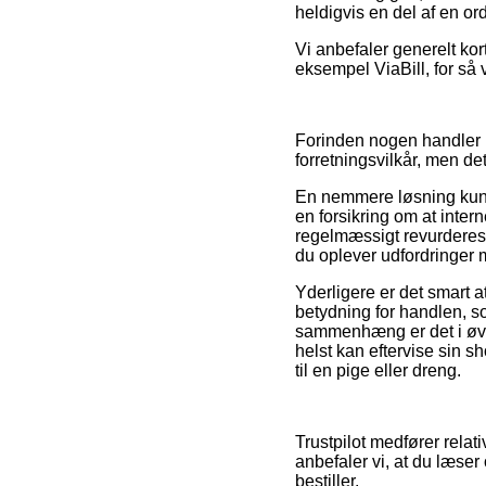
heldigvis en del af en or
Vi anbefaler generelt kor
eksempel ViaBill, for så 
Forinden nogen handler p
forretningsvilkår, men de
En nemmere løsning kunne
en forsikring om at inte
regelmæssigt revurderes a
du oplever udfordringer 
Yderligere er det smart
betydning for handlen, 
sammenhæng er det i øvri
helst kan eftervise sin 
til en pige eller dreng.
Trustpilot medfører relat
anbefaler vi, at du læser
bestiller.