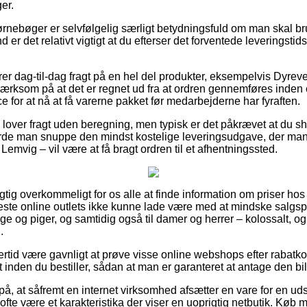
er.
rnebøger er selvfølgelig særligt betydningsfuld om man skal b
und er det relativt vigtigt at du efterser det forventede leveringst
r dag-til-dag fragt på en hel del produkter, eksempelvis Dyre
ksom på at det er regnet ud fra at ordren gennemføres inden e
 for at nå at få varerne pakket før medarbejderne har fyraften.
 lover fragt uden beregning, men typisk er det påkrævet at du sho
urde man snuppe den mindst kostelige leveringsudgave, der ma
emvig – vil være at få bragt ordren til et afhentningssted.
igtig overkommeligt for os alle at finde information om priser hos
leste online outlets ikke kunne lade være med at mindske salgs
nge og piger, og samtidig også til damer og herrer – kolossalt,
.
lertid være gavnligt at prøve visse online webshops efter raba
inden du bestiller, sådan at man er garanteret at antage den bill
, at såfremt en internet virksomhed afsætter en vare for en uds
fte være et karakteristika der viser en uoprigtig netbutik. Køb 