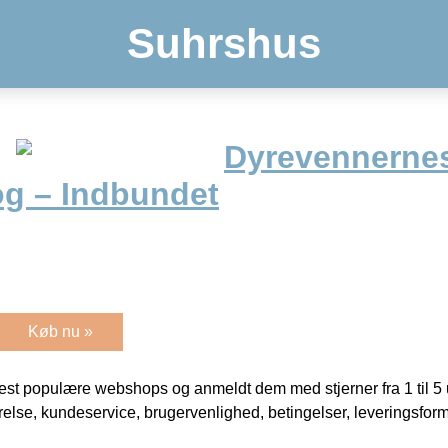
Suhrshus
Dyrevennerne
og – Indbundet
Køb nu »
t populære webshops og anmeldt dem med stjerner fra 1 til 5 ud
rrelse, kundeservice, brugervenlighed, betingelser, leveringsfor