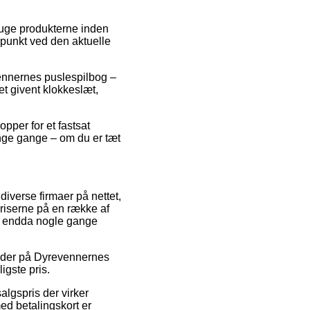
ruge produkterne inden
idspunkt ved den aktuelle
vennernes puslespilbog –
t givent klokkeslæt,
pper for et fastsat
nge gange – om du er tæt
 diverse firmaer på nettet,
priserne på en række af
 og endda nogle gange
tkoder på Dyrevennernes
igste pris.
algspris der virker
med betalingskort er