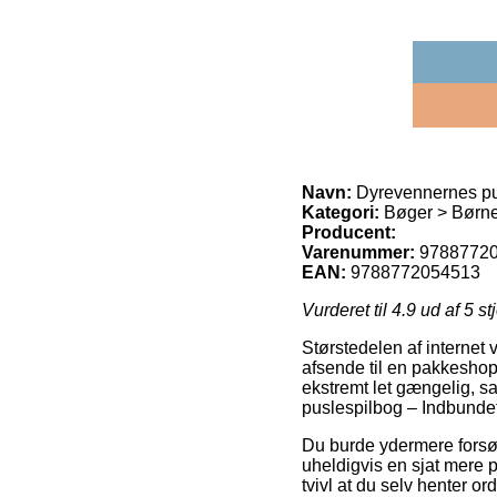
Navn:
Dyrevennernes pu
Kategori:
Bøger > Børn
Producent:
Varenummer:
9788772
EAN:
9788772054513
Vurderet til
4.9
ud af 5 st
Størstedelen af internet
afsende til en pakkeshop
ekstremt let gængelig, s
puslespilbog – Indbundet
Du burde ydermere forsøge
uheldigvis en sjat mere 
tvivl at du selv henter or