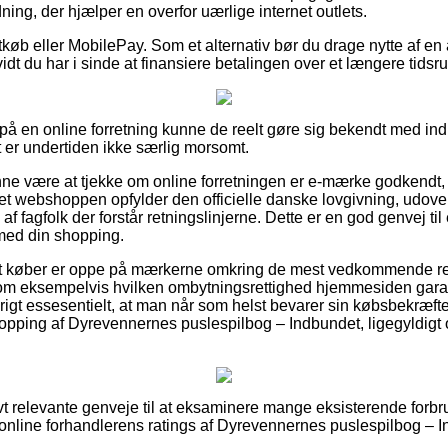
dning, der hjælper en overfor uærlige internet outlets.
tkøb eller MobilePay. Som et alternativ bør du drage nytte af en 
vidt du har i sinde at finansiere betalingen over et længere tidsr
å en online forretning kunne de reelt gøre sig bekendt med in
t er undertiden ikke særlig morsomt.
 være at tjekke om online forretningen er e-mærke godkendt, g
rnet webshoppen opfylder den officielle danske lovgivning, udov
f fagfolk der forstår retningslinjerne. Dette er en god genvej ti
med din shopping.
 at køber er oppe på mærkerne omkring de mest vedkommende re
som eksempelvis hvilken ombytningsrettighed hjemmesiden garan
gt essesentielt, at man når som helst bevarer sin købsbekræft
shopping af Dyrevennernes puslespilbog – Indbundet, ligegyldig
ivt relevante genveje til at eksaminere mange eksisterende forbr
 online forhandlerens ratings af Dyrevennernes puslespilbog – I