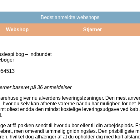
Bedst anmeldte webshops
Webshop
Stjerner
slespilbog – Indbundet
ebøger
054513
jerner baseret på
36
anmeldelser
 varehuse giver nu alverdens leveringsløsninger. Den mest anve
, hvor du selv kan afhente varerne når du har mulighed for det.
amt oftest endda den mindst kostelige leveringsudgave ved køb
.
 at få pakken sendt til hvor du bor eller til din arbejdsplads. F
pebret, men omvendt temmelig gnidningsløs. Den prisbilligste mu
dren, hvilket dog afhænger af at du opholder dig med kort afstand 