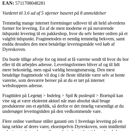
EAN:
5711708048281
Vurderet til
3.6
ud af 5 stjerner baseret på
8
anmeldelser
Temmelig mange internet forretninger udlover til alt held alverdens
former for levering. En af de mest moderne er på nuværende
tidspunkt levering til en pakkeshop, hvor du selv henter ordren på et
valgfrit tidspunkt. Fragtmetoden er nemlig temmelig bekvem, samt
endda desuden den mest betalelige leveringsmåde ved køb af
Dyreskoven.
Du burde tillige afveje for og imod at få varerne sendt til hvor du bor
eller til dit arbejdes adresse. Leveringsformen bliver af og til lidt
mere bekostelig, men også vældig hensigtsmæssig. Den mest
betalelige fragtmetode vil dog i de fleste tilfælde være selv at hente
varerne, som desværre beroer på at du er tæt på internet
webshoppens adresse.
Fragttiden på Legetøj > Indeleg > Spil & puslespil > Brætspil kan
vise sig at være ekstremt aktuel når man absolut skal bruge
produkterne om et øjeblik, så derfor er det rimelig væsentligt at du
undersøger leveringstiden på den vedkommende vare.
Flere online varehuse stiller garanti om 1 hverdags levering på en
lang række af deres varer, eksempelvis Dyreskoven, som imidlertid