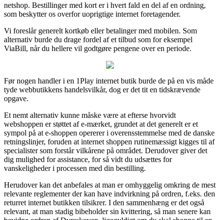
netshop. Bestillinger med kort er i hvert fald en del af en ordning,
som beskytter os overfor uoprigtige internet foretagender.
Vi foreslår generelt kortkøb eller betalinger med mobilen. Som
alternativ burde du drage fordel af et tilbud som for eksempel
ViaBill, når du hellere vil godtgøre pengene over en periode.
Før nogen handler i en 1Play internet butik burde de på en vis måde
tyde webbutikkens handelsvilkår, dog er det tit en tidskrævende
opgave.
Et nemt alternativ kunne måske være at efterse hvorvidt
webshoppen er støttet af e-mærket, grundet at det generelt er et
sympol på at e-shoppen opererer i overensstemmelse med de danske
retningslinjer, foruden at internet shoppen rutinemæssigt kigges til af
specialister som forstår vilkårene på området. Derudover giver det
dig mulighed for assistance, for så vidt du udsættes for
vanskeligheder i processen med din bestilling.
Herudover kan det anbefales at man er omhyggelig omkring de mest
relevante reglementer der kan have indvirkning på ordren, f.eks. den
returret internet butikken tilsikrer. I den sammenhæng er det også
relevant, at man stadig bibeholder sin kvittering, så man senere kan