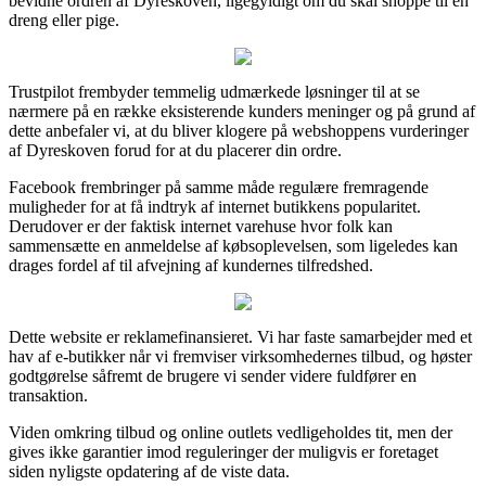
bevidne ordren af Dyreskoven, ligegyldigt om du skal shoppe til en
dreng eller pige.
Trustpilot frembyder temmelig udmærkede løsninger til at se
nærmere på en række eksisterende kunders meninger og på grund af
dette anbefaler vi, at du bliver klogere på webshoppens vurderinger
af Dyreskoven forud for at du placerer din ordre.
Facebook frembringer på samme måde regulære fremragende
muligheder for at få indtryk af internet butikkens popularitet.
Derudover er der faktisk internet varehuse hvor folk kan
sammensætte en anmeldelse af købsoplevelsen, som ligeledes kan
drages fordel af til afvejning af kundernes tilfredshed.
Dette website er reklamefinansieret. Vi har faste samarbejder med et
hav af e-butikker når vi fremviser virksomhedernes tilbud, og høster
godtgørelse såfremt de brugere vi sender videre fuldfører en
transaktion.
Viden omkring tilbud og online outlets vedligeholdes tit, men der
gives ikke garantier imod reguleringer der muligvis er foretaget
siden nyligste opdatering af de viste data.