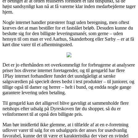
er betinget af at orden realiseres forinden et fast tidspunkt, så de
højst sandsynligt kan nå at få varerne klar inden medarbejderne tager
hjem.
Nogle internet handler præsterer fragt uden beregning, men oftest
kræves det at man bestiller for et fastslået beløb. Desuden kunne du
beslutte sig for den billigste leveringsmanér, som gerne – uden
hensyn til om man er ved Aarhus, Skanderborg eller Sæby – er at få
kørt dine varer til et afhentningssted.
Det er jo efterhånden ret overkommeligt for forbrugerne at analysere
priser hos diverse internet foretagender, og til gengæld har flere
1Play internet forhandlere fundet det uundgåeligt at sænke
salgsværdien på specielt deres bedst i test produkter – til juniorer, og
tillige også til damer og herrer – helt i bund, og endda nogle gange
garantere levering uden betaling.
Til gengæld kan det alligevel blive gavnligt at sammenholde flere
netshops efter udsalg på Dyreskoven før du shopper, så du er
velinformeret til at opnå den billigste pris.
Man bør imidlertid ikke glemme, at i tilfælde af at en e-forretning
udlover varer til salg for en udsalgspris der anses for usædvanlig
favorabel, kunne det tit være et karakteristika der viser en svindel