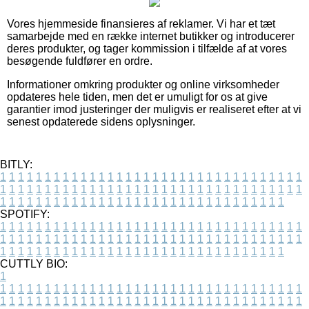
Vores hjemmeside finansieres af reklamer. Vi har et tæt
samarbejde med en række internet butikker og introducerer
deres produkter, og tager kommission i tilfælde af at vores
besøgende fuldfører en ordre.
Informationer omkring produkter og online virksomheder
opdateres hele tiden, men det er umuligt for os at give
garantier imod justeringer der muligvis er realiseret efter at vi
senest opdaterede sidens oplysninger.
BITLY:
1
1
1
1
1
1
1
1
1
1
1
1
1
1
1
1
1
1
1
1
1
1
1
1
1
1
1
1
1
1
1
1
1
1
1
1
1
1
1
1
1
1
1
1
1
1
1
1
1
1
1
1
1
1
1
1
1
1
1
1
1
1
1
1
1
1
1
1
1
1
1
1
1
1
1
1
1
1
1
1
1
1
1
1
1
1
1
1
1
1
1
1
1
1
1
1
1
1
1
1
SPOTIFY:
1
1
1
1
1
1
1
1
1
1
1
1
1
1
1
1
1
1
1
1
1
1
1
1
1
1
1
1
1
1
1
1
1
1
1
1
1
1
1
1
1
1
1
1
1
1
1
1
1
1
1
1
1
1
1
1
1
1
1
1
1
1
1
1
1
1
1
1
1
1
1
1
1
1
1
1
1
1
1
1
1
1
1
1
1
1
1
1
1
1
1
1
1
1
1
1
1
1
1
1
CUTTLY BIO:
1
1
1
1
1
1
1
1
1
1
1
1
1
1
1
1
1
1
1
1
1
1
1
1
1
1
1
1
1
1
1
1
1
1
1
1
1
1
1
1
1
1
1
1
1
1
1
1
1
1
1
1
1
1
1
1
1
1
1
1
1
1
1
1
1
1
1
1
1