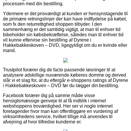
processen med din bestilling.
Ydermere er det prisværdigt at kunden er hensynstagende til
de primære retningslinjer der kan have indflydelse på købet,
som fx den returrettighed shoppen tilbyder. I den
sammenhæng er det samtidig vigtigt, at man til enhver tid
bibeholder sin købsbekræftelse, således man til enhver tid
vil kunne eftervise sin bestilling af Dyrene i
Hakkebakkeskoven – DVD, ligegyldigt om du er kvinde eller
mand.
Trustpilot forærer dig de facto passende løsninger til at
analysere adskillige nuværende køberes domme og derved
slår vi et slag for, at du eftergår e-shoppens ratings af Dyrene
i Hakkebakkeskoven – DVD før du lægger din bestilling.
Facebook forærer dig på samme måde visse
hensigtsmæssige genveje til at få indblik i internet
webshoppens troværdighed. Her ser vi nogle internet
foretagender hvor man kan offentliggøre en vurdering af
virksomhedens service, hvilket tillige må anvendes til
afvejning af hvor tilfredse kunderne er.