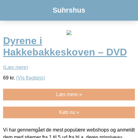
Suhrshus
Dyrene i
Hakkebakkeskoven – DVD
(Læs mere)
69
kr.
(Vis fragtpris)
Læs mere »
Køb nu »
Vi har gennemgået de mest populære webshops og anmeldt
dem med stjerner fra 1 til 5 ud fra bl.a. deres prisniveau,