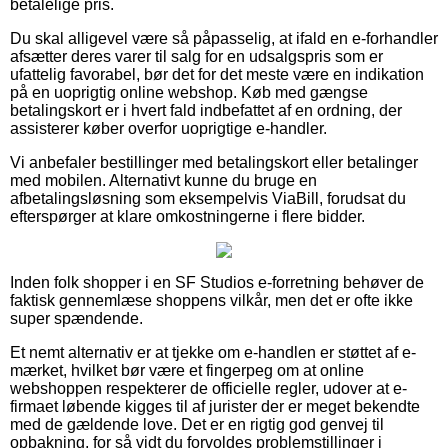
betalelige pris.
Du skal alligevel være så påpasselig, at ifald en e-forhandler
afsætter deres varer til salg for en udsalgspris som er
ufattelig favorabel, bør det for det meste være en indikation
på en uoprigtig online webshop. Køb med gængse
betalingskort er i hvert fald indbefattet af en ordning, der
assisterer køber overfor uoprigtige e-handler.
Vi anbefaler bestillinger med betalingskort eller betalinger
med mobilen. Alternativt kunne du bruge en
afbetalingsløsning som eksempelvis ViaBill, forudsat du
efterspørger at klare omkostningerne i flere bidder.
Inden folk shopper i en SF Studios e-forretning behøver de
faktisk gennemlæse shoppens vilkår, men det er ofte ikke
super spændende.
Et nemt alternativ er at tjekke om e-handlen er støttet af e-
mærket, hvilket bør være et fingerpeg om at online
webshoppen respekterer de officielle regler, udover at e-
firmaet løbende kigges til af jurister der er meget bekendte
med de gældende love. Det er en rigtig god genvej til
opbakning, for så vidt du forvoldes problemstillinger i