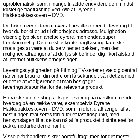
uproblematisk, samt i mange tilfælde endvidere den mindst
kostelige fragtløsning ved køb af Dyrene i
Hakkebakkeskoven – DVD.
Du bør omvendt tænke over at bestille ordren til levering til
hvor du bor eller ud til dit arbejdes adresse. Muligheden
viser sig typisk en anelse dyrere, men endda super
fremkommelig. Den mest letkøbte fragtløsning kan ikke
modsiges at være at du selv henter pakken, men den
mulighed afhænger af at du fysisk befinder dig i kort afstand
af internet butikkens arbejdslager.
Leveringsdygtigheden på Film og TV-serier er vældig central
når vi har brug for din ordre om få sekunder, så i det øjemed
er det relativt afgørende at man besigtiger
leveringstidspunktet for det relevante produkt.
En række online shops tilsiger levering på næstkommende
hverdag på en række varer, eksempelvis Dyrene i
Hakkebakkeskoven – DVD, som imidlertid afhænger af at
bestillingen realiseres forud for et fast tidspunkt, med
hensynstagen til at de kan nå at få produktet distribueret før
pakkemedarbejderne har fri.
Visse e-forhandlere sikrer portofri fragt, men for det meste