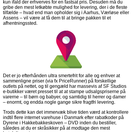
kun ifald der erhverves for en fastsat pris. Desuden må du
gribe den mest letkøbte mulighed for levering, der i de fleste
tilfælde – hvad end man opholder sig i Aarhus, Værløse eller
Assens – vil være at få dem til at bringe pakken til et
afhentningssted.
Det er jo efterhånden ultra smertefrit for alle og enhver at
sammenligne priser (via fx PriceRunner) på forskellige
outlets på nettet, og til gengæld har massevis af SF Studios
e-butikker været presset til at at stampe udsalgspriserne på
varerne – til børn og babyer, og samtidig til herrer og damer
– enormt, og endda nogle gange sikre fragtfri levering.
Trods dette kan det immervæk blive tiden værd at kontrollere
indtil flere internet varehuse i Danmark efter rabatkoder på
Dyrene i Hakkebakkeskoven – DVD inden du bestiller,
således at du er skråsikker på at modtage den mest