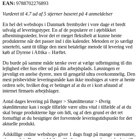
EAN:
9788702276893
Vurderet til
4.7
ud af 5 stjerner baseret på
4
anmeldelser
En hel del webshops i Danmark frembyder i vore dage et bredt
udvalg af leveringstyper. En af de populære er i øjeblikket
afhentningssteder, hvor det er meget fleksibelt at kunne hente
produkterne når det passer ind i din kalender. Metoden er jo særligt
smertefri, samt tit tillige den mest betalelige metode til levering ved
køb af Dyrene i Afrika – Hæftet.
Du burde på samme måde tænke over at vælge udbringning til din
lejlighed eller hus eller ud på din arbejdsplads. Løsningen er
jævnligt en anelse dyrere, men til gengæld ultra overkommelig. Den
mest prisbevidste leveringsmåde kan ikke modsiges at være at hente
ordren selv, hvilket dog er betinget af at du er i kort afstand af
internet firmaets arbejdslager.
Antal dages levering på Bøger > Skønlitteratur > Øvrig
skønlitteratur kan i nogle tilfælde være ultra vital i tilfælde af at du
skal bruge produkterne lige om lidt, og af den grund er det ret
fornuftigt at du besigtiger det forventede leveringstidspunkt for det
aktuelle produkt.
Adskillige online webshops giver 1 dags fragt på mange varenumre,