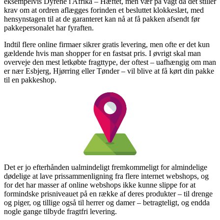
eksempelvis Dyrene i Afrika – Hæftet, men vær på vagt da det stiller
krav om at ordren aflægges forinden et besluttet klokkeslæt, med
hensynstagen til at de garanteret kan nå at få pakken afsendt før
pakkepersonalet har fyraften.
Indtil flere online firmaer sikrer gratis levering, men ofte er det kun
gældende hvis man shopper for en fastsat pris. I øvrigt skal man
overveje den mest letkøbte fragttype, der oftest – uafhængig om man
er nær Esbjerg, Hjørring eller Tønder – vil blive at få kørt din pakke
til en pakkeshop.
Det er jo efterhånden ualmindeligt fremkommeligt for almindelige
dødelige at lave prissammenligning fra flere internet webshops, og
for det har masser af online webshops ikke kunne slippe for at
formindske prisniveauet på en række af deres produkter – til drenge
og piger, og tillige også til herrer og damer – betragteligt, og endda
nogle gange tilbyde fragtfri levering.