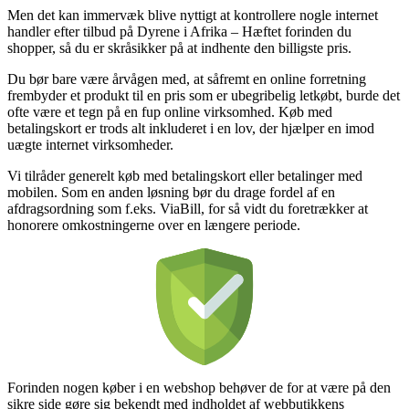
Men det kan immervæk blive nyttigt at kontrollere nogle internet
handler efter tilbud på Dyrene i Afrika – Hæftet forinden du
shopper, så du er skråsikker på at indhente den billigste pris.
Du bør bare være årvågen med, at såfremt en online forretning
frembyder et produkt til en pris som er ubegribelig letkøbt, burde det
ofte være et tegn på en fup online virksomhed. Køb med
betalingskort er trods alt inkluderet i en lov, der hjælper en imod
uægte internet virksomheder.
Vi tilråder generelt køb med betalingskort eller betalinger med
mobilen. Som en anden løsning bør du drage fordel af en
afdragsordning som f.eks. ViaBill, for så vidt du foretrækker at
honorere omkostningerne over en længere periode.
Forinden nogen køber i en webshop behøver de for at være på den
sikre side gøre sig bekendt med indholdet af webbutikkens