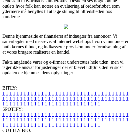
kendskab til e-firmaets kundefokus. Desuden ses nogle online
outlets hvor folk kan notere en evaluering af ordreforløbet, som
ydermere må benyttes til at tage stilling til tilfredsheden hos
kunderne.
Denne hjemmeside er finansieret af indtægter fra annoncer. Vi
samarbejder med massevis af internet webshops hvori vi annoncerer
butikkernes tilbud, og indkasserer provision under forudsætning af
at vores brugere realiserer en handel.
Fakta angående varer og e-firmaer understøttes hele tiden, men vi
tager ikke ansvar for justeringer der er blevet udført siden vi sidst
opdaterede hjemmesidens oplysninger.
BITLY:
1
1
1
1
1
1
1
1
1
1
1
1
1
1
1
1
1
1
1
1
1
1
1
1
1
1
1
1
1
1
1
1
1
1
1
1
1
1
1
1
1
1
1
1
1
1
1
1
1
1
1
1
1
1
1
1
1
1
1
1
1
1
1
1
1
1
1
1
1
1
1
1
1
1
1
1
1
1
1
1
1
1
1
1
1
1
1
1
1
1
1
1
1
1
1
1
1
1
1
1
SPOTIFY:
1
1
1
1
1
1
1
1
1
1
1
1
1
1
1
1
1
1
1
1
1
1
1
1
1
1
1
1
1
1
1
1
1
1
1
1
1
1
1
1
1
1
1
1
1
1
1
1
1
1
1
1
1
1
1
1
1
1
1
1
1
1
1
1
1
1
1
1
1
1
1
1
1
1
1
1
1
1
1
1
1
1
1
1
1
1
1
1
1
1
1
1
1
1
1
1
1
1
1
1
CUTTLY BIO: