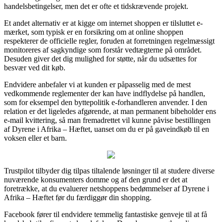
handelsbetingelser, men det er ofte et tidskrævende projekt.
Et andet alternativ er at kigge om internet shoppen er tilsluttet e-
mærket, som typisk er en forsikring om at online shoppen
respekterer de officielle regler, foruden at forretningen regelmæssigt
monitoreres af sagkyndige som forstår vedtægterne på området.
Desuden giver det dig mulighed for støtte, når du udsættes for
besvær ved dit køb.
Endvidere anbefaler vi at kunden er påpasselig med de mest
vedkommende reglementer der kan have indflydelse på handlen,
som for eksempel den byttepolitik e-forhandleren anvender. I den
relation er det ligeledes afgørende, at man permanent bibeholder ens
e-mail kvittering, så man fremadrettet vil kunne påvise bestillingen
af Dyrene i Afrika – Hæftet, uanset om du er på gaveindkøb til en
voksen eller et barn.
Trustpilot tilbyder dig tilpas tiltalende løsninger til at studere diverse
nuværende konsumenters domme og af den grund er det at
foretrække, at du evaluerer netshoppens bedømmelser af Dyrene i
Afrika – Hæftet før du færdiggør din shopping.
Facebook fører til endvidere temmelig fantastiske genveje til at få