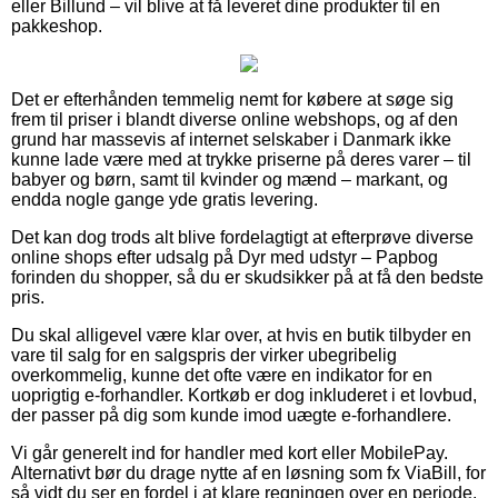
eller Billund – vil blive at få leveret dine produkter til en
pakkeshop.
Det er efterhånden temmelig nemt for købere at søge sig
frem til priser i blandt diverse online webshops, og af den
grund har massevis af internet selskaber i Danmark ikke
kunne lade være med at trykke priserne på deres varer – til
babyer og børn, samt til kvinder og mænd – markant, og
endda nogle gange yde gratis levering.
Det kan dog trods alt blive fordelagtigt at efterprøve diverse
online shops efter udsalg på Dyr med udstyr – Papbog
forinden du shopper, så du er skudsikker på at få den bedste
pris.
Du skal alligevel være klar over, at hvis en butik tilbyder en
vare til salg for en salgspris der virker ubegribelig
overkommelig, kunne det ofte være en indikator for en
uoprigtig e-forhandler. Kortkøb er dog inkluderet i et lovbud,
der passer på dig som kunde imod uægte e-forhandlere.
Vi går generelt ind for handler med kort eller MobilePay.
Alternativt bør du drage nytte af en løsning som fx ViaBill, for
så vidt du ser en fordel i at klare regningen over en periode.