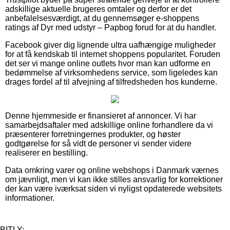
adskillige aktuelle brugeres omtaler og derfor er det
anbefalelsesværdigt, at du gennemsøger e-shoppens
ratings af Dyr med udstyr – Papbog forud for at du handler.
Facebook giver dig lignende ultra uafhængige muligheder
for at få kendskab til internet shoppens popularitet. Foruden
det ser vi mange online outlets hvor man kan udforme en
bedømmelse af virksomhedens service, som ligeledes kan
drages fordel af til afvejning af tilfredsheden hos kunderne.
Denne hjemmeside er finansieret af annoncer. Vi har
samarbejdsaftaler med adskillige online forhandlere da vi
præsenterer forretningernes produkter, og høster
godtgørelse for så vidt de personer vi sender videre
realiserer en bestilling.
Data omkring varer og online webshops i Danmark værnes
om jævnligt, men vi kan ikke stilles ansvarlig for korrektioner
der kan være iværksat siden vi nyligst opdaterede websitets
informationer.
BITLY: