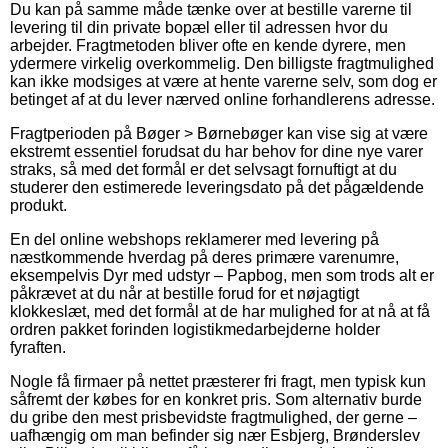
Du kan på samme måde tænke over at bestille varerne til
levering til din private bopæl eller til adressen hvor du
arbejder. Fragtmetoden bliver ofte en kende dyrere, men
ydermere virkelig overkommelig. Den billigste fragtmulighed
kan ikke modsiges at være at hente varerne selv, som dog er
betinget af at du lever nærved online forhandlerens adresse.
Fragtperioden på Bøger > Børnebøger kan vise sig at være
ekstremt essentiel forudsat du har behov for dine nye varer
straks, så med det formål er det selvsagt fornuftigt at du
studerer den estimerede leveringsdato på det pågældende
produkt.
En del online webshops reklamerer med levering på
næstkommende hverdag på deres primære varenumre,
eksempelvis Dyr med udstyr – Papbog, men som trods alt er
påkrævet at du når at bestille forud for et nøjagtigt
klokkeslæt, med det formål at de har mulighed for at nå at få
ordren pakket forinden logistikmedarbejderne holder
fyraften.
Nogle få firmaer på nettet præsterer fri fragt, men typisk kun
såfremt der købes for en konkret pris. Som alternativ burde
du gribe den mest prisbevidste fragtmulighed, der gerne –
uafhængig om man befinder sig nær Esbjerg, Brønderslev