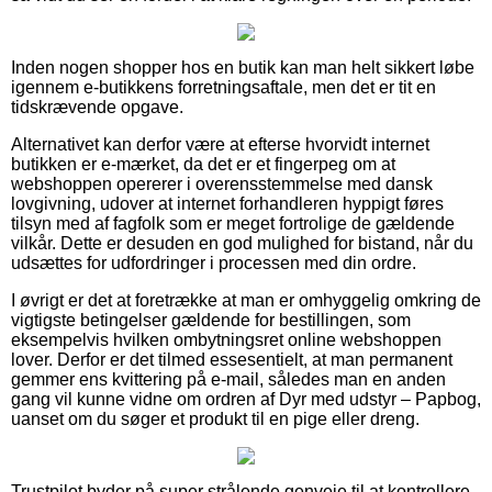
Inden nogen shopper hos en butik kan man helt sikkert løbe
igennem e-butikkens forretningsaftale, men det er tit en
tidskrævende opgave.
Alternativet kan derfor være at efterse hvorvidt internet
butikken er e-mærket, da det er et fingerpeg om at
webshoppen opererer i overensstemmelse med dansk
lovgivning, udover at internet forhandleren hyppigt føres
tilsyn med af fagfolk som er meget fortrolige de gældende
vilkår. Dette er desuden en god mulighed for bistand, når du
udsættes for udfordringer i processen med din ordre.
I øvrigt er det at foretrække at man er omhyggelig omkring de
vigtigste betingelser gældende for bestillingen, som
eksempelvis hvilken ombytningsret online webshoppen
lover. Derfor er det tilmed essesentielt, at man permanent
gemmer ens kvittering på e-mail, således man en anden
gang vil kunne vidne om ordren af Dyr med udstyr – Papbog,
uanset om du søger et produkt til en pige eller dreng.
Trustpilot byder på super strålende genveje til at kontrollere