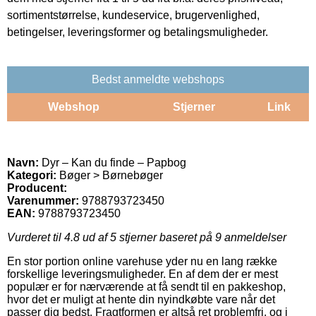
sortimentstørrelse, kundeservice, brugervenlighed,
betingelser, leveringsformer og betalingsmuligheder.
Bedst anmeldte webshops
Webshop
Stjerner
Link
Navn:
Dyr – Kan du finde – Papbog
Kategori:
Bøger > Børnebøger
Producent:
Varenummer:
9788793723450
EAN:
9788793723450
Vurderet til
4.8
ud af 5 stjerner baseret på
9
anmeldelser
En stor portion online varehuse yder nu en lang række
forskellige leveringsmuligheder. En af dem der er mest
populær er for nærværende at få sendt til en pakkeshop,
hvor det er muligt at hente din nyindkøbte vare når det
passer dig bedst. Fragtformen er altså ret problemfri, og i