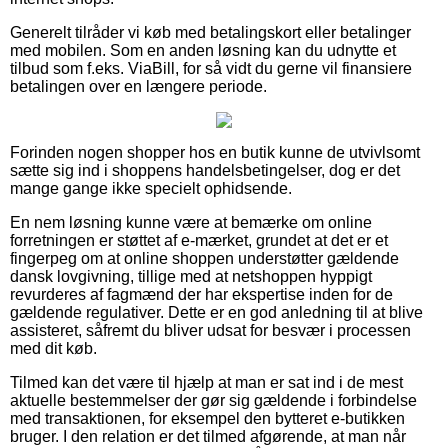
Generelt tilråder vi køb med betalingskort eller betalinger
med mobilen. Som en anden løsning kan du udnytte et
tilbud som f.eks. ViaBill, for så vidt du gerne vil finansiere
betalingen over en længere periode.
Forinden nogen shopper hos en butik kunne de utvivlsomt
sætte sig ind i shoppens handelsbetingelser, dog er det
mange gange ikke specielt ophidsende.
En nem løsning kunne være at bemærke om online
forretningen er støttet af e-mærket, grundet at det er et
fingerpeg om at online shoppen understøtter gældende
dansk lovgivning, tillige med at netshoppen hyppigt
revurderes af fagmænd der har ekspertise inden for de
gældende regulativer. Dette er en god anledning til at blive
assisteret, såfremt du bliver udsat for besvær i processen
med dit køb.
Tilmed kan det være til hjælp at man er sat ind i de mest
aktuelle bestemmelser der gør sig gældende i forbindelse
med transaktionen, for eksempel den bytteret e-butikken
bruger. I den relation er det tilmed afgørende, at man når