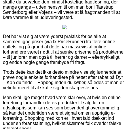
skulle du udvælge den mindst kostelige fragtløsning, der
mange gange – uden hensyn til om man bor i Taastrup,
Sønderborg eller Vojens – vil være at få fragtmanden til at
køre varerne til et udleveringssted.
Det har vist sig at være yderst praktisk for os alle at
sammenligne priser (via fx PriceRunner) fra flere online
outlets, og på grund af dette har massevis af online
forhandlere været nødt til at sænke priserne på produkterne
– til juniorer, men også til herrer og damer – eftertrykkeligt,
og endda nogle gange frembyde fri fragt.
Trods dette kan det ikke desto mindre vise sig lønnende at
prøve nogle enkelte forhandlere på nettet efter rabat på Dyr
– Kan du finde – Papbog inden du køber, således at man er
velinformeret til at skaffe sig den skarpeste pris.
Man skal lige meget hvad være klar over, at hvis en online
forretning forhandler deres produkter til salg for en
udsalgspris som kan ses som besynderligt overkommelig,
så kan det undertiden være et signal om en uoprigtig e-
forretning. Shopping med kort er i hvert fald dækket ind
under en foranstaltning, hvilket skærmer folk overfor falske
internet shops.