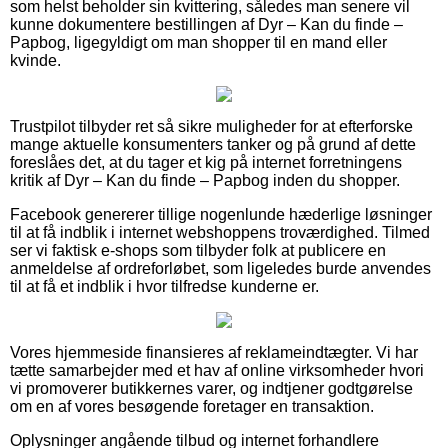
som helst beholder sin kvittering, således man senere vil
kunne dokumentere bestillingen af Dyr – Kan du finde –
Papbog, ligegyldigt om man shopper til en mand eller
kvinde.
Trustpilot tilbyder ret så sikre muligheder for at efterforske
mange aktuelle konsumenters tanker og på grund af dette
foreslåes det, at du tager et kig på internet forretningens
kritik af Dyr – Kan du finde – Papbog inden du shopper.
Facebook genererer tillige nogenlunde hæderlige løsninger
til at få indblik i internet webshoppens troværdighed. Tilmed
ser vi faktisk e-shops som tilbyder folk at publicere en
anmeldelse af ordreforløbet, som ligeledes burde anvendes
til at få et indblik i hvor tilfredse kunderne er.
Vores hjemmeside finansieres af reklameindtægter. Vi har
tætte samarbejder med et hav af online virksomheder hvori
vi promoverer butikkernes varer, og indtjener godtgørelse
om en af vores besøgende foretager en transaktion.
Oplysninger angående tilbud og internet forhandlere