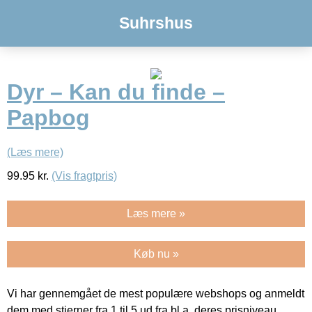
Suhrshus
Dyr – Kan du finde –
Papbog
(Læs mere)
99.95
kr.
(Vis fragtpris)
Læs mere »
Køb nu »
Vi har gennemgået de mest populære webshops og anmeldt
dem med stjerner fra 1 til 5 ud fra bl.a. deres prisniveau,