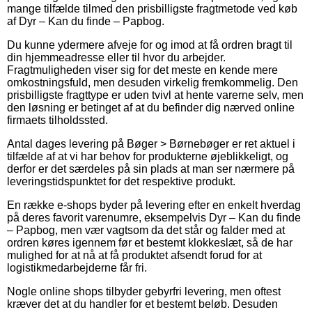
mange tilfælde tilmed den prisbilligste fragtmetode ved køb
af Dyr – Kan du finde – Papbog.
Du kunne ydermere afveje for og imod at få ordren bragt til
din hjemmeadresse eller til hvor du arbejder.
Fragtmuligheden viser sig for det meste en kende mere
omkostningsfuld, men desuden virkelig fremkommelig. Den
prisbilligste fragttype er uden tvivl at hente varerne selv, men
den løsning er betinget af at du befinder dig nærved online
firmaets tilholdssted.
Antal dages levering på Bøger > Børnebøger er ret aktuel i
tilfælde af at vi har behov for produkterne øjeblikkeligt, og
derfor er det særdeles på sin plads at man ser nærmere på
leveringstidspunktet for det respektive produkt.
En række e-shops byder på levering efter en enkelt hverdag
på deres favorit varenumre, eksempelvis Dyr – Kan du finde
– Papbog, men vær vagtsom da det står og falder med at
ordren køres igennem før et bestemt klokkeslæt, så de har
mulighed for at nå at få produktet afsendt forud for at
logistikmedarbejderne får fri.
Nogle online shops tilbyder gebyrfri levering, men oftest
kræver det at du handler for et bestemt beløb. Desuden