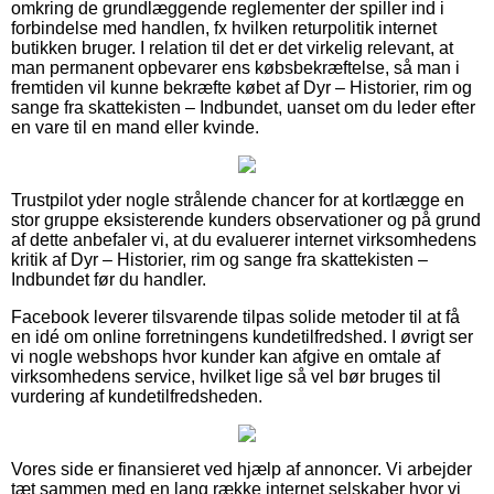
omkring de grundlæggende reglementer der spiller ind i
forbindelse med handlen, fx hvilken returpolitik internet
butikken bruger. I relation til det er det virkelig relevant, at
man permanent opbevarer ens købsbekræftelse, så man i
fremtiden vil kunne bekræfte købet af Dyr – Historier, rim og
sange fra skattekisten – Indbundet, uanset om du leder efter
en vare til en mand eller kvinde.
Trustpilot yder nogle strålende chancer for at kortlægge en
stor gruppe eksisterende kunders observationer og på grund
af dette anbefaler vi, at du evaluerer internet virksomhedens
kritik af Dyr – Historier, rim og sange fra skattekisten –
Indbundet før du handler.
Facebook leverer tilsvarende tilpas solide metoder til at få
en idé om online forretningens kundetilfredshed. I øvrigt ser
vi nogle webshops hvor kunder kan afgive en omtale af
virksomhedens service, hvilket lige så vel bør bruges til
vurdering af kundetilfredsheden.
Vores side er finansieret ved hjælp af annoncer. Vi arbejder
tæt sammen med en lang række internet selskaber hvor vi