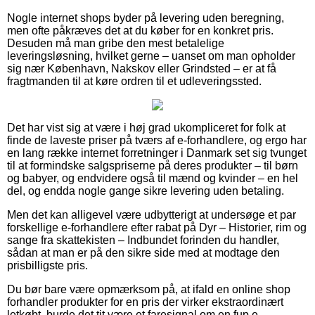
Nogle internet shops byder på levering uden beregning,
men ofte påkræves det at du køber for en konkret pris.
Desuden må man gribe den mest betalelige
leveringsløsning, hvilket gerne – uanset om man opholder
sig nær København, Nakskov eller Grindsted – er at få
fragtmanden til at køre ordren til et udleveringssted.
Det har vist sig at være i høj grad ukompliceret for folk at
finde de laveste priser på tværs af e-forhandlere, og ergo har
en lang række internet forretninger i Danmark set sig tvunget
til at formindske salgspriserne på deres produkter – til børn
og babyer, og endvidere også til mænd og kvinder – en hel
del, og endda nogle gange sikre levering uden betaling.
Men det kan alligevel være udbytterigt at undersøge et par
forskellige e-forhandlere efter rabat på Dyr – Historier, rim og
sange fra skattekisten – Indbundet forinden du handler,
sådan at man er på den sikre side med at modtage den
prisbilligste pris.
Du bør bare være opmærksom på, at ifald en online shop
forhandler produkter for en pris der virker ekstraordinært
letkøbt, burde det tit være et faresignal om en fup e-