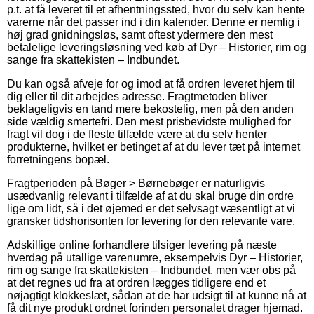
p.t. at få leveret til et afhentningssted, hvor du selv kan hente
varerne når det passer ind i din kalender. Denne er nemlig i
høj grad gnidningsløs, samt oftest ydermere den mest
betalelige leveringsløsning ved køb af Dyr – Historier, rim og
sange fra skattekisten – Indbundet.
Du kan også afveje for og imod at få ordren leveret hjem til
dig eller til dit arbejdes adresse. Fragtmetoden bliver
beklageligvis en tand mere bekostelig, men på den anden
side vældig smertefri. Den mest prisbevidste mulighed for
fragt vil dog i de fleste tilfælde være at du selv henter
produkterne, hvilket er betinget af at du lever tæt på internet
forretningens bopæl.
Fragtperioden på Bøger > Børnebøger er naturligvis
usædvanlig relevant i tilfælde af at du skal bruge din ordre
lige om lidt, så i det øjemed er det selvsagt væsentligt at vi
gransker tidshorisonten for levering for den relevante vare.
Adskillige online forhandlere tilsiger levering på næste
hverdag på utallige varenumre, eksempelvis Dyr – Historier,
rim og sange fra skattekisten – Indbundet, men vær obs på
at det regnes ud fra at ordren lægges tidligere end et
nøjagtigt klokkeslæt, sådan at de har udsigt til at kunne nå at
få dit nye produkt ordnet forinden personalet drager hjemad.