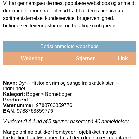
Vi har gennemgået de mest populære webshops og anmeldt
dem med stjerner fra 1 til 5 ud fra bl.a. deres prisniveau,
sortimentstørrelse, kundeservice, brugervenlighed,
betingelser, leveringsformer og betalingsmuligheder.
Bedst anmeldte webshops
Webshop
Stjerner
Link
Navn:
Dyr – Historier, rim og sange fra skattekisten –
Indbundet
Kategori:
Bøger > Børnebøger
Producent:
Varenummer:
9788763859776
EAN:
9788763859776
Vurderet til
4.4
ud af 5 stjerner baseret på
40
anmeldelser
Mange online butikker frembyder i øjeblikket mange
forskellige fragtløsninger. En af dem der er mest populær er