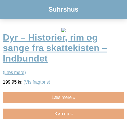
Suhrshus
Dyr – Historier, rim og
sange fra skattekisten –
Indbundet
(Læs mere)
199.95
kr.
(Vis fragtpris)
Læs mere »
Køb nu »