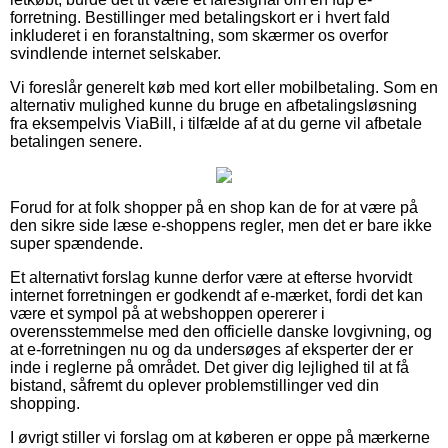
forretning. Bestillinger med betalingskort er i hvert fald
inkluderet i en foranstaltning, som skærmer os overfor
svindlende internet selskaber.
Vi foreslår generelt køb med kort eller mobilbetaling. Som en
alternativ mulighed kunne du bruge en afbetalingsløsning
fra eksempelvis ViaBill, i tilfælde af at du gerne vil afbetale
betalingen senere.
Forud for at folk shopper på en shop kan de for at være på
den sikre side læse e-shoppens regler, men det er bare ikke
super spændende.
Et alternativt forslag kunne derfor være at efterse hvorvidt
internet forretningen er godkendt af e-mærket, fordi det kan
være et sympol på at webshoppen opererer i
overensstemmelse med den officielle danske lovgivning, og
at e-forretningen nu og da undersøges af eksperter der er
inde i reglerne på området. Det giver dig lejlighed til at få
bistand, såfremt du oplever problemstillinger ved din
shopping.
I øvrigt stiller vi forslag om at køberen er oppe på mærkerne