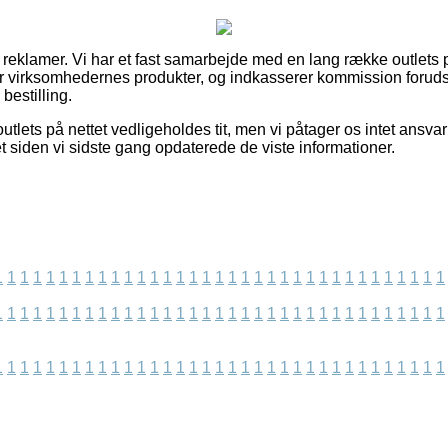
f reklamer. Vi har et fast samarbejde med en lang række outlets 
r virksomhedernes produkter, og indkasserer kommission forudsa
bestilling.
utlets på nettet vedligeholdes tit, men vi påtager os intet ansvar
t siden vi sidste gang opdaterede de viste informationer.
1
1
1
1
1
1
1
1
1
1
1
1
1
1
1
1
1
1
1
1
1
1
1
1
1
1
1
1
1
1
1
1
1
1
1
1
1
1
1
1
1
1
1
1
1
1
1
1
1
1
1
1
1
1
1
1
1
1
1
1
1
1
1
1
1
1
1
1
1
1
1
1
1
1
1
1
1
1
1
1
1
1
1
1
1
1
1
1
1
1
1
1
1
1
1
1
1
1
1
1
1
1
1
1
1