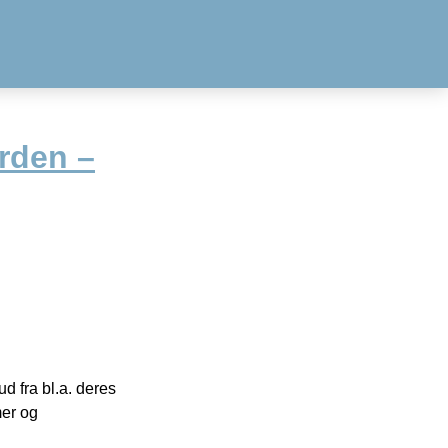
erden –
 fra bl.a. deres
mer og