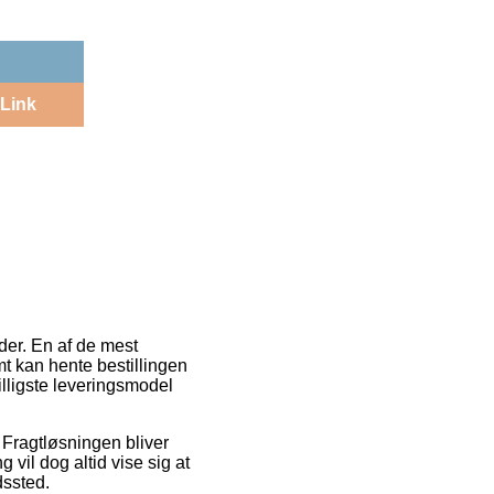
Link
der. En af de mest
mt kan hente bestillingen
illigste leveringsmodel
. Fragtløsningen bliver
 vil dog altid vise sig at
dssted.