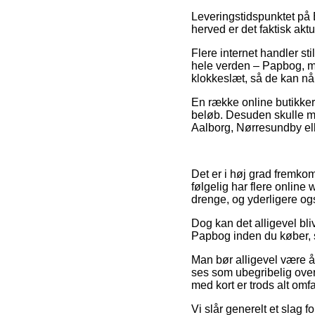
Leveringstidspunktet på 
herved er det faktisk ak
Flere internet handler st
hele verden – Papbog, me
klokkeslæt, så de kan nå 
En række online butikker 
beløb. Desuden skulle ma
Aalborg, Nørresundby eller
Det er i høj grad fremkom
følgelig har flere online
drenge, og yderligere og
Dog kan det alligevel bli
Papbog inden du køber, så
Man bør alligevel være å
ses som ubegribelig ove
med kort er trods alt omf
Vi slår generelt et slag 