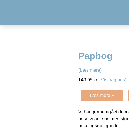
Papbog
(Læs mere)
149.95
kr.
(Vis fragtpris)
Læs mere »
Vi har gennemgået de mes
prisniveau, sortimentstø
betalingsmuligheder.