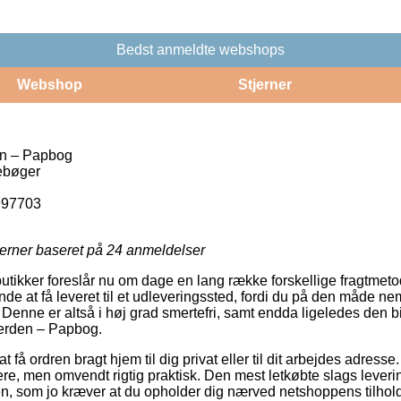
Bedst anmeldte webshops
Webshop
Stjerner
en – Papbog
ebøger
997703
jerner baseret på
24
anmeldelser
butikker foreslår nu om dage en lang række forskellige fragtmeto
e at få leveret til et udleveringssted, fordi du på den måde ne
 Denne er altså i høj grad smertefri, samt endda ligeledes den b
verden – Papbog.
få ordren bragt hjem til dig privat eller til dit arbejdes adresse
ere, men omvendt rigtig praktisk. Den mest letkøbte slags levering
n, som jo kræver at du opholder dig nærved netshoppens tilhol