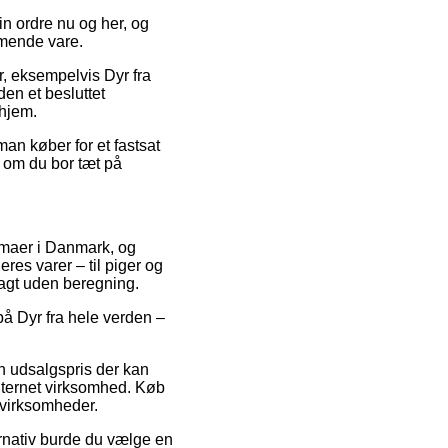
n ordre nu og her, og
mmende vare.
er, eksempelvis Dyr fra
en et besluttet
 hjem.
an køber for et fastsat
 om du bor tæt på
irmaer i Danmark, og
res varer – til piger og
ragt uden beregning.
på Dyr fra hele verden –
en udsalgspris der kan
nternet virksomhed. Køb
t virksomheder.
ternativ burde du vælge en