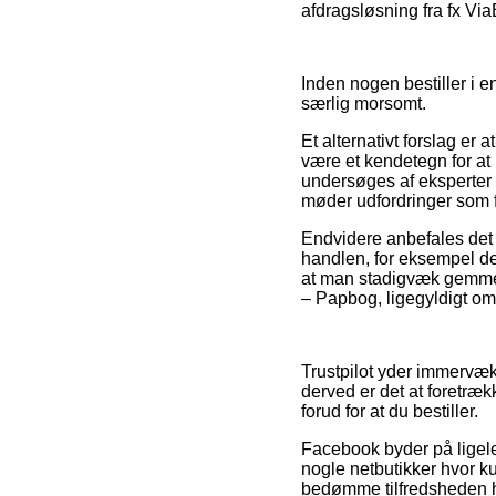
afdragsløsning fra fx Via
Inden nogen bestiller i en
særlig morsomt.
Et alternativt forslag er
være et kendetegn for at 
undersøges af eksperter d
møder udfordringer som f
Endvidere anbefales det
handlen, for eksempel den
at man stadigvæk gemmer
– Papbog, ligegyldigt om
Trustpilot yder immervæk
derved er det at foretræ
forud for at du bestiller.
Facebook byder på ligele
nogle netbutikker hvor ku
bedømme tilfredsheden 