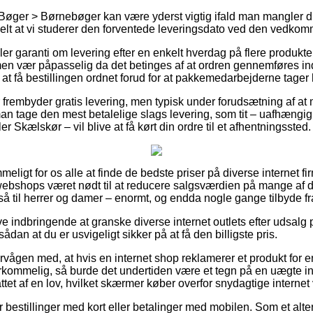
Bøger > Børnebøger kan være yderst vigtig ifald man mangler di
tuelt at vi studerer den forventede leveringsdato ved den vedko
iller garanti om levering efter en enkelt hverdag på flere produkt
n vær påpasselig da det betinges af at ordren gennemføres ind
at få bestillingen ordnet forud for at pakkemedarbejderne tager
frembyder gratis levering, men typisk under forudsætning af at m
n tage den mest betalelige slags levering, som tit – uafhængig
 Skælskør – vil blive at få kørt din ordre til et afhentningssted.
meligt for os alle at finde de bedste priser på diverse internet f
 webshops været nødt til at reducere salgsværdien på mange af de
så til herrer og damer – enormt, og endda nogle gange tilbyde f
ve indbringende at granske diverse internet outlets efter udsalg 
dan at du er usvigeligt sikker på at få den billigste pris.
rvågen med, at hvis en internet shop reklamerer et produkt for 
rkommelig, så burde det undertiden være et tegn på en uægte i
attet af en lov, hvilket skærmer køber overfor snydagtige interne
for bestillinger med kort eller betalinger med mobilen. Som et al