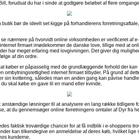
Bill, forudsat du har i sinde at godtgøre beløbet af flere omgange
 butik bør de ideelt set kigge på forhandlerens forretningsaftale,
 at se nærmere på hvorvidt online virksomheden er verificeret af e
internet firmaet imødekommer de danske love, tillige med at onlin
er har meget erfaring med lovgivningen. Det giver dig mulighed f
ølge af din ordre.
 at køber er påpasselig med de grundlæggende forhold der kan 
 ombytningsrettighed internet firmaet tilbyder. På grund af dette
 sin kvittering, således man en anden gang kan påvise handlen
 du skal købe en gave til en mand eller kvinde.
 anstændige løsninger til at analysere en lang række tidligere 
kke, at du gennemsøger online forretningens omtaler af Dyr fra 
des faktisk troværdige chancer for at få indblik i e-shoppens 
nder kan tilkendegive en anmeldelse af deres køb, hvilket lige s
hos kunderne.