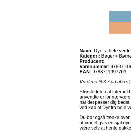
Navn:
Dyr fra hele verd
Kategori:
Bøger > Børn
Producent:
Varenummer:
9788711
EAN:
9788711997703
Vurderet til
3.7
ud af 5 st
Størstedelen af internet 
anvendte er for nærværend
når det passer dig bedst.
ved køb af Dyr fra hele 
Du bør også tænke over at 
almindeligvis en sjat dyr
være selv at hente pakke