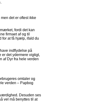
.
 men det er oftest ikke
-mærket, fordi det kan
e firmaet af og til
or at få hjælp, ifald du
have indflydelse på
 er det ydermere vigtigt,
 af Dyr fra hele verden
forbrugeres omtaler og
hele verden – Papbog
troværdighed. Desuden ses
å vel må benyttes til at