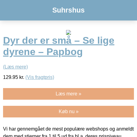
Suhrshus
Dyr der er små – Se lige
dyrene – Papbog
(Læs mere)
129.95
kr.
(Vis fragtpris)
Læs mere »
Køb nu »
Vi har gennemgået de mest populære webshops og anmeldt
dem med stjerner fra 1 til 5 ud fra bl.a. deres prisniveau,