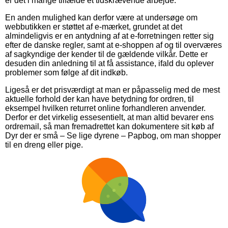
er det i mange tilfælde et tidskrævende arbejde.
En anden mulighed kan derfor være at undersøge om
webbutikken er støttet af e-mærket, grundet at det
almindeligvis er en antydning af at e-forretningen retter sig
efter de danske regler, samt at e-shoppen af og til overværes
af sagkyndige der kender til de gældende vilkår. Dette er
desuden din anledning til at få assistance, ifald du oplever
problemer som følge af dit indkøb.
Ligeså er det prisværdigt at man er påpasselig med de mest
aktuelle forhold der kan have betydning for ordren, til
eksempel hvilken returret online forhandleren anvender.
Derfor er det virkelig essesentielt, at man altid bevarer ens
ordremail, så man fremadrettet kan dokumentere sit køb af
Dyr der er små – Se lige dyrene – Papbog, om man shopper
til en dreng eller pige.