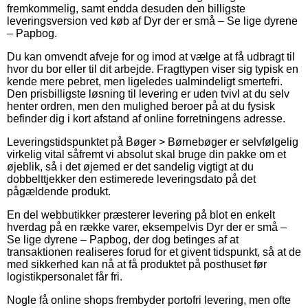
fremkommelig, samt endda desuden den billigste
leveringsversion ved køb af Dyr der er små – Se lige dyrene
– Papbog.
Du kan omvendt afveje for og imod at vælge at få udbragt til
hvor du bor eller til dit arbejde. Fragttypen viser sig typisk en
kende mere pebret, men ligeledes ualmindeligt smertefri.
Den prisbilligste løsning til levering er uden tvivl at du selv
henter ordren, men den mulighed beroer på at du fysisk
befinder dig i kort afstand af online forretningens adresse.
Leveringstidspunktet på Bøger > Børnebøger er selvfølgelig
virkelig vital såfremt vi absolut skal bruge din pakke om et
øjeblik, så i det øjemed er det sandelig vigtigt at du
dobbelttjekker den estimerede leveringsdato på det
pågældende produkt.
En del webbutikker præsterer levering på blot en enkelt
hverdag på en række varer, eksempelvis Dyr der er små –
Se lige dyrene – Papbog, der dog betinges af at
transaktionen realiseres forud for et givent tidspunkt, så at de
med sikkerhed kan nå at få produktet på posthuset før
logistikpersonalet får fri.
Nogle få online shops frembyder portofri levering, men ofte