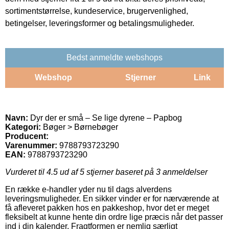
sortimentstørrelse, kundeservice, brugervenlighed,
betingelser, leveringsformer og betalingsmuligheder.
Bedst anmeldte webshops
Webshop
Stjerner
Link
Navn:
Dyr der er små – Se lige dyrene – Papbog
Kategori:
Bøger > Børnebøger
Producent:
Varenummer:
9788793723290
EAN:
9788793723290
Vurderet til
4.5
ud af 5 stjerner baseret på
3
anmeldelser
En række e-handler yder nu til dags alverdens
leveringsmuligheder. En sikker vinder er for nærværende at
få afleveret pakken hos en pakkeshop, hvor det er meget
fleksibelt at kunne hente din ordre lige præcis når det passer
ind i din kalender. Fragtformen er nemlig særligt