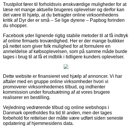
Trustpilot fører til forholdsvis ønskværdige muligheder for at
læse ret mange aktuelle brugeres oplevelser og derfor kan
det være til hjælp, at du betragter online virksomhedens
kritik af Dyr der er små – Se lige dyrene – Papbog forinden
du shopper.
Facebook yder lignende rigtig stabile metoder til at få indtryk
af online firmaets troværdighed. Her er der mange butikker
på nettet som giver folk mulighed for at formulere en
anmeldelse af købsoplevelsen, som på samme måde burde
tages i brug til at få et indblik i tidligere kunders oplevelser.
Dette website er finansieret ved hjælp af annoncer. Vi har
aftaler med en gruppe online virksomheder hvori vi
promoverer virksomhedernes tilbud, og indhenter
kommission under forudsætning af at vores brugere
realiserer en bestilling.
Vejledning vedrørende tilbud og online webshops i
Danmark opretholdes fra tid til anden, men der tages
forbehold for rettelser der måtte være udført siden seneste
opdatering af hjemmesidens data.