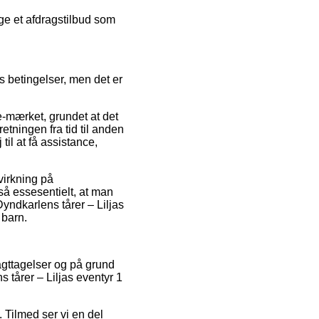
lge et afdragstilbud som
 betingelser, men det er
e-mærket, grundet at det
etningen fra tid til anden
il at få assistance,
dvirkning på
så essesentielt, at man
yndkarlens tårer – Liljas
 barn.
iagttagelser og på grund
s tårer – Liljas eventyr 1
 Tilmed ser vi en del