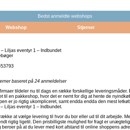
Bedst anmeldte webshops
Webshop
Stjerner
– Liljas eventyr 1 – Indbundet
ebøger
653793
jerner baseret på
24
anmeldelser
rmaer tildeler nu til dags en række forskellige leveringsmåder.
eret til en pakkeshop, hvor det er nemt for dig at hente de nyindkø
ypen er jo rigtig ukompliceret, samt endda endda den mest letkø
– Liljas eventyr 1 – Indbundet.
trække at vælge levering til hvor du bor eller ud til dit arbejde.
t rigtig ligetil. Den prisbilligste mulighed for fragt er unægteli
beroer på at du lever med kort afstand til online shoppens adr