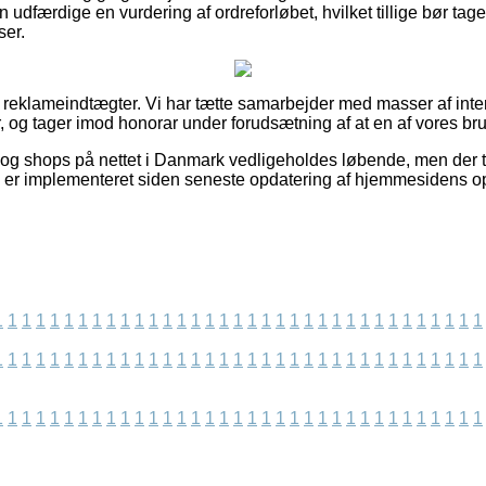
 udfærdige en vurdering af ordreforløbet, hvilket tillige bør tage
ser.
f reklameindtægter. Vi har tætte samarbejder med masser af inte
, og tager imod honorar under forudsætning af at en af vores br
og shops på nettet i Danmark vedligeholdes løbende, men der t
s er implementeret siden seneste opdatering af hjemmesidens o
1
1
1
1
1
1
1
1
1
1
1
1
1
1
1
1
1
1
1
1
1
1
1
1
1
1
1
1
1
1
1
1
1
1
1
1
1
1
1
1
1
1
1
1
1
1
1
1
1
1
1
1
1
1
1
1
1
1
1
1
1
1
1
1
1
1
1
1
1
1
1
1
1
1
1
1
1
1
1
1
1
1
1
1
1
1
1
1
1
1
1
1
1
1
1
1
1
1
1
1
1
1
1
1
1