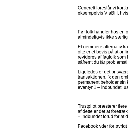
Generelt foreslår vi kort
eksempelvis ViaBill, hvis
Før folk handler hos en 
almindeligvis ikke særlig
Et nemmere alternativ ka
ofte er et bevis på at onl
revideres af fagfolk som 
såfremt du får problemsti
Ligeledes er det prisværd
transaktionen, fx den omb
permanent beholder sin kø
eventyr 1 – Indbundet, ua
Trustpilot præsterer fler
af dette er det at foretr
– Indbundet forud for at 
Facebook yder for øvrigt 