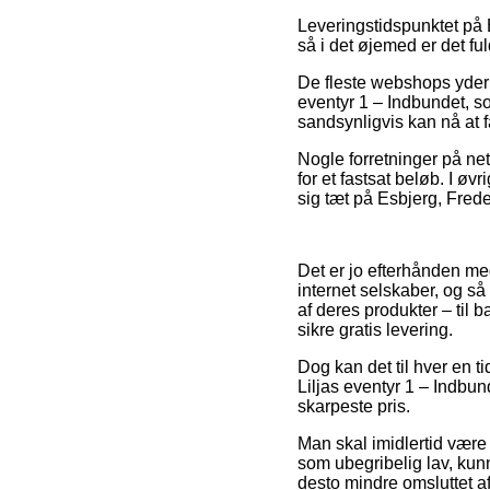
Leveringstidspunktet på B
så i det øjemed er det f
De fleste webshops yder 
eventyr 1 – Indbundet, so
sandsynligvis kan nå at f
Nogle forretninger på ne
for et fastsat beløb. I øv
sig tæt på Esbjerg, Freder
Det er jo efterhånden me
internet selskaber, og s
af deres produkter – til
sikre gratis levering.
Dog kan det til hver en t
Liljas eventyr 1 – Indbu
skarpeste pris.
Man skal imidlertid være 
som ubegribelig lav, kun
desto mindre omsluttet a