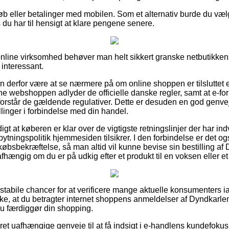
køb eller betalinger med mobilen. Som et alternativ burde du væ
 du har til hensigt at klare pengene senere.
online virksomhed behøver man helt sikkert granske netbutikkens
 interessant.
n derfor være at se nærmere på om online shoppen er tilsluttet 
ine webshoppen adlyder de officielle danske regler, samt at e-forr
forstår de gældende regulativer. Dette er desuden en god genvej t
llinger i forbindelse med din handel.
igt at køberen er klar over de vigtigste retningslinjer der har in
ytningspolitik hjemmesiden tilsikrer. I den forbindelse er det og
bsbekræftelse, så man altid vil kunne bevise sin bestilling af D
fhængig om du er på udkig efter et produkt til en voksen eller et
e stabile chancer for at verificere mange aktuelle konsumenters 
ække, at du betragter internet shoppens anmeldelser af Dyndkarlen
du færdiggør din shopping.
ret uafhængige genveje til at få indsigt i e-handlens kundefokus.