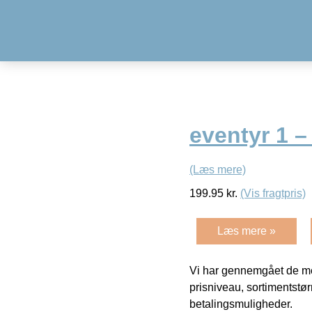
eventyr 1 –
(Læs mere)
199.95
kr.
(Vis fragtpris)
Læs mere »
Vi har gennemgået de mes
prisniveau, sortimentstø
betalingsmuligheder.