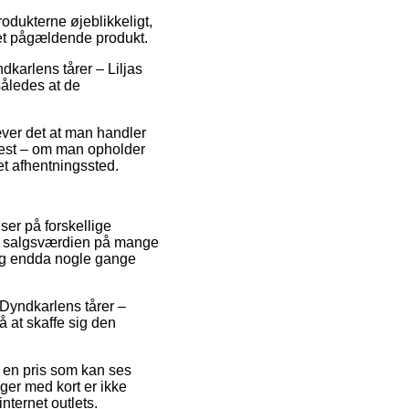
odukterne øjeblikkeligt,
det pågældende produkt.
karlens tårer – Liljas
således at de
æver det at man handler
oftest – om man opholder
 et afhentningssted.
er på forskellige
nge salgsværdien på mange
, og endda nogle gange
å Dyndkarlens tårer –
 at skaffe sig den
l en pris som kan ses
ger med kort er ikke
ternet outlets.