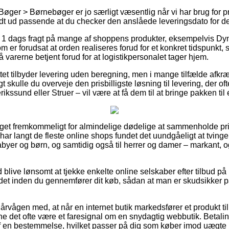
øger > Børnebøger er jo særligt væsentlig når vi har brug for pr
uldt ud passende at du checker den anslåede leveringsdato for 
1 dags fragt på mange af shoppens produkter, eksempelvis Dynd
m er forudsat at orden realiseres forud for et konkret tidspunkt, 
å varerne betjent forud for at logistikpersonalet tager hjem.
ttet tilbyder levering uden beregning, men i mange tilfælde afkr
rigt skulle du overveje den prisbilligste løsning til levering, der 
ikssund eller Struer – vil være at få dem til at bringe pakken til
get fremkommeligt for almindelige dødelige at sammenholde pris
å har langt de fleste online shops fundet det uundgåeligt at tvi
 babyer og børn, og samtidig også til herrer og damer – markant
id blive lønsomt at tjekke enkelte online selskaber efter tilbud p
ndet inden du gennemfører dit køb, sådan at man er skudsikker på
årvågen med, at når en internet butik markedsfører et produkt ti
ne det ofte være et faresignal om en snydagtig webbutik. Betalin
f en bestemmelse, hvilket passer på dig som køber imod uægte in