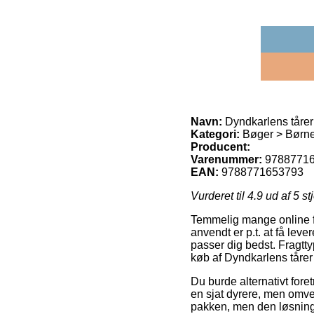
Navn:
Dyndkarlens tårer 
Kategori:
Bøger > Børn
Producent:
Varenummer:
9788771
EAN:
9788771653793
Vurderet til
4.9
ud af 5 st
Temmelig mange online fi
anvendt er p.t. at få lev
passer dig bedst. Fragtt
køb af Dyndkarlens tårer 
Du burde alternativt fore
en sjat dyrere, men omvend
pakken, men den løsning 