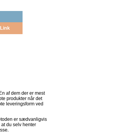
Link
 En af dem der er mest
bte produkter når det
bte leveringsform ved
 Metoden er sædvanligvis
g at du selv henter
esse.