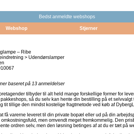
Bedst anmeldte webshops
Webshop
Stjerner
glampe – Ribe
eindretning > Udendørslamper
en
010067
rner baseret på
13
anmeldelser
oretagender tilbyder til alt held mange forskellige former for lev
akkeshops, så du selv kan hente din bestilling på et selvvalgt
 og tit tillige den mindst kostelige fragtmetode ved køb af Dybe
at få varerne leveret til din private bopæl eller ud på din arbej
 omkostningsfuld, men omvendt meget fremkommelig. Den prisbil
t hente ordren selv, men den løsning betinges af at du er tæt p