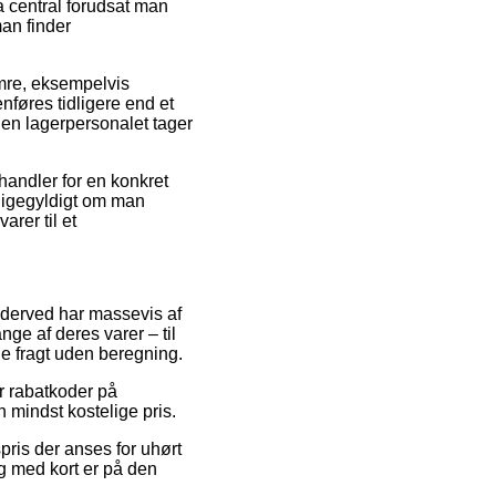
a central forudsat man
man finder
umre, eksempelvis
føres tidligere end et
nden lagerpersonalet tager
handler for en konkret
ligegyldigt om man
rer til et
og derved har massevis af
ge af deres varer – til
de fragt uden beregning.
er rabatkoder på
 mindst kostelige pris.
pris der anses for uhørt
g med kort er på den