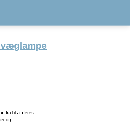
 væglampe
 fra bl.a. deres
mer og