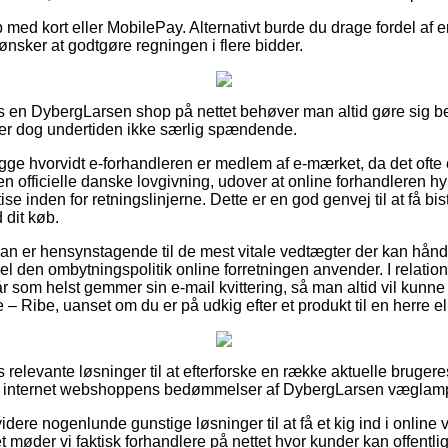
 med kort eller MobilePay. Alternativt burde du drage fordel af
 ønsker at godtgøre regningen i flere bidder.
 en DybergLarsen shop på nettet behøver man altid gøre sig b
 er dog undertiden ikke særlig spændende.
kigge hvorvidt e-forhandleren er medlem af e-mærket, da det ofte e
den officielle danske lovgivning, udover at online forhandleren hy
 inden for retningslinjerne. Dette er en god genvej til at få bist
 dit køb.
 man er hensynstagende til de mest vitale vedtægter der kan hå
el den ombytningspolitik online forretningen anvender. I relation
r som helst gemmer sin e-mail kvittering, så man altid vil kunne
Ribe, uanset om du er på udkig efter et produkt til en herre e
is relevante løsninger til at efterforske en række aktuelle bruger
er internet webshoppens bedømmelser af DybergLarsen væglampe 
ere nogenlunde gunstige løsninger til at få et kig ind i onlin
t møder vi faktisk forhandlere på nettet hvor kunder kan offent