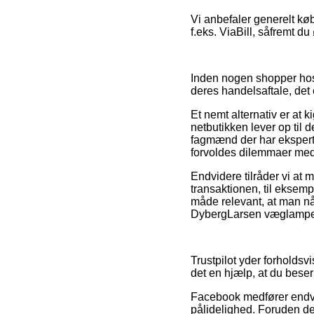
Vi anbefaler generelt køb
f.eks. ViaBill, såfremt du
Inden nogen shopper hos
deres handelsaftale, det
Et nemt alternativ er at 
netbutikken lever op til 
fagmænd der har ekspertise
forvoldes dilemmaer med
Endvidere tilråder vi at
transaktionen, til eksemp
måde relevant, at man nå
DybergLarsen væglampe – 
Trustpilot yder forholdsv
det en hjælp, at du bes
Facebook medfører endvid
pålidelighed. Foruden de