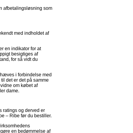
 en afbetalingsløsning som
ekendt med indholdet af
r en indikator for at
ppigt besigtiges af
and, for så vidt du
ndhæves i forbindelse med
 til det er det på samme
 vidne om købet af
ller dame.
es ratings og derved er
– Ribe før du bestiller.
e virksomhedens
liggøre en bedømmelse af