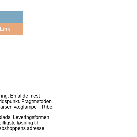
Link
ering. En af de mest
 tidspunkt. Fragtmetoden
rgLarsen væglampe – Ribe.
dsplads. Leveringsformen
ligste løsning til
å webshoppens adresse.