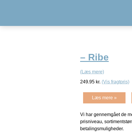
– Ribe
(Læs mere)
249.95
kr.
(Vis fragtpris)
Læs mere »
Vi har gennemgået de mes
prisniveau, sortimentstø
betalingsmuligheder.