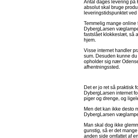
Antal dages levering på 
absolut skal bruge produk
leveringstidspunktet ved 
Temmelig mange online fo
DybergLarsen væglampe –
fastslået klokkeslæt, så a
hjem.
Visse internet handler p
sum. Desuden kunne du gr
opholder sig nær Odense, 
afhentningssted.
Det er jo ret så praktisk 
DybergLarsen internet fo
piger og drenge, og lige
Men det kan ikke desto mi
DybergLarsen væglampe – 
Man skal dog ikke glemme,
gunstig, så er det mange
anden side omfattet af e