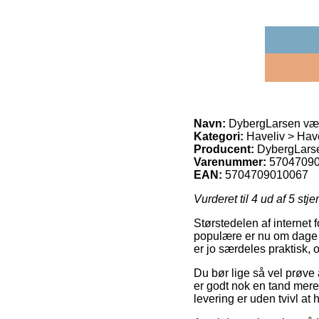
Navn:
DybergLarsen væ
Kategori:
Haveliv > Hav
Producent:
DybergLars
Varenummer:
5704709
EAN:
5704709010067
Vurderet til
4
ud af 5 stje
Størstedelen af internet f
populære er nu om dage p
er jo særdeles praktisk,
Du bør lige så vel prøve 
er godt nok en tand mere
levering er uden tvivl a