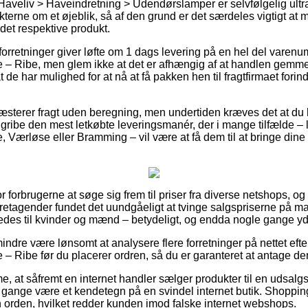
Haveliv > Haveindretning > Udendørslamper er selvfølgelig ultr
terne om et øjeblik, så af den grund er det særdeles vigtigt at 
det respektive produkt.
rretninger giver løfte om 1 dags levering på en hel del varen
 Ribe, men glem ikke at det er afhængig af at handlen gemmen
t de har mulighed for at nå at få pakken hen til fragtfirmaet fori
ræsterer fragt uden beregning, men undertiden kræves det at du 
ibe den mest letkøbte leveringsmanér, der i mange tilfælde – 
Værløse eller Bramming – vil være at få dem til at bringe dine va
for forbrugerne at søge sig frem til priser fra diverse netshops, 
retagender fundet det uundgåeligt at tvinge salgspriserne på man
ledes til kvinder og mænd – betydeligt, og endda nogle gange y
ndre være lønsomt at analysere flere forretninger på nettet eft
Ribe før du placerer ordren, så du er garanteret at antage den
 at såfremt en internet handler sælger produkter til en udsalgs
 gange være et kendetegn på en svindel internet butik. Shoppin
n orden, hvilket redder kunden imod falske internet webshops.