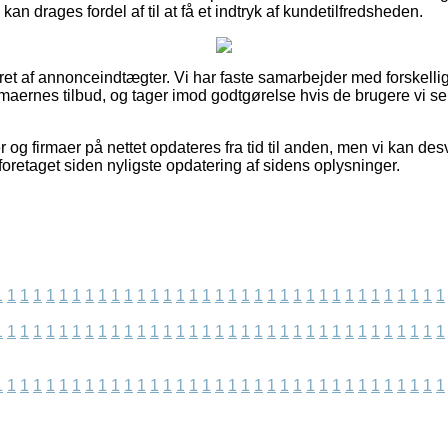
kan drages fordel af til at få et indtryk af kundetilfredsheden.
eret af annonceindtægter. Vi har faste samarbejder med forskelli
firmaernes tilbud, og tager imod godtgørelse hvis de brugere vi 
og firmaer på nettet opdateres fra tid til anden, men vi kan de
foretaget siden nyligste opdatering af sidens oplysninger.
1
1
1
1
1
1
1
1
1
1
1
1
1
1
1
1
1
1
1
1
1
1
1
1
1
1
1
1
1
1
1
1
1
1
1
1
1
1
1
1
1
1
1
1
1
1
1
1
1
1
1
1
1
1
1
1
1
1
1
1
1
1
1
1
1
1
1
1
1
1
1
1
1
1
1
1
1
1
1
1
1
1
1
1
1
1
1
1
1
1
1
1
1
1
1
1
1
1
1
1
1
1
1
1
1