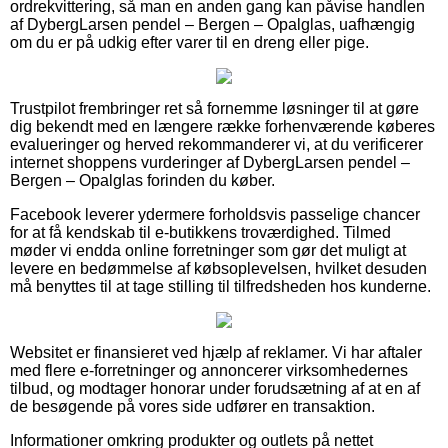
ordrekvittering, så man en anden gang kan påvise handlen
af DybergLarsen pendel – Bergen – Opalglas, uafhængig
om du er på udkig efter varer til en dreng eller pige.
Trustpilot frembringer ret så fornemme løsninger til at gøre
dig bekendt med en længere række forhenværende køberes
evalueringer og herved rekommanderer vi, at du verificerer
internet shoppens vurderinger af DybergLarsen pendel –
Bergen – Opalglas forinden du køber.
Facebook leverer ydermere forholdsvis passelige chancer
for at få kendskab til e-butikkens troværdighed. Tilmed
møder vi endda online forretninger som gør det muligt at
levere en bedømmelse af købsoplevelsen, hvilket desuden
må benyttes til at tage stilling til tilfredsheden hos kunderne.
Websitet er finansieret ved hjælp af reklamer. Vi har aftaler
med flere e-forretninger og annoncerer virksomhedernes
tilbud, og modtager honorar under forudsætning af at en af
de besøgende på vores side udfører en transaktion.
Informationer omkring produkter og outlets på nettet