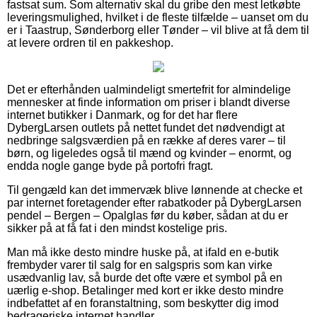
fastsat sum. Som alternativ skal du gribe den mest letkøbte
leveringsmulighed, hvilket i de fleste tilfælde – uanset om du
er i Taastrup, Sønderborg eller Tønder – vil blive at få dem til
at levere ordren til en pakkeshop.
Det er efterhånden ualmindeligt smertefrit for almindelige
mennesker at finde information om priser i blandt diverse
internet butikker i Danmark, og for det har flere
DybergLarsen outlets på nettet fundet det nødvendigt at
nedbringe salgsværdien på en række af deres varer – til
børn, og ligeledes også til mænd og kvinder – enormt, og
endda nogle gange byde på portofri fragt.
Til gengæld kan det immervæk blive lønnende at checke et
par internet foretagender efter rabatkoder på DybergLarsen
pendel – Bergen – Opalglas før du køber, sådan at du er
sikker på at få fat i den mindst kostelige pris.
Man må ikke desto mindre huske på, at ifald en e-butik
frembyder varer til salg for en salgspris som kan virke
usædvanlig lav, så burde det ofte være et symbol på en
uærlig e-shop. Betalinger med kort er ikke desto mindre
indbefattet af en foranstaltning, som beskytter dig imod
bedrageriske internet handler.