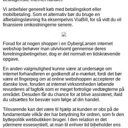
Vi anbefaler generelt køb med betalingskort eller
mobilbetaling. Som et alternativ bør du bruge en
afbetalingsløsning fra eksempelvis ViaBill, for så vidt du vil
finansiere omkostningerne senere.
Forud for at nogen shopper i en DybergLarsen internet
webshop behøver man utvivlsomt gennemse deres
forretningsbetingelser, dog er det normalt en tidskrævende
opgave.
En anden valgmulighed kunne være at undersøge om
internet forhandleren er godkendt af e-mærket, fordi det bør
være et fingerpeg om at online webshoppen accepterer de
danske love, foruden at internet virksomheden løbende
revurderes af fagfolk som er meget fortrolige vedtægterne på
området. Desuden får du chance for at blive assisteret, ifald
du udsættes for besvær som følge af din handel.
Tilsvarende kan det være til hjælp at kunden er obs på de
fundamentale vilkår der har betydning for ordren, som fx den
byttepolitik webbutikken bruger. I den relation er det
ydermere essesentielt, at man til enhver tid bibeholder ens