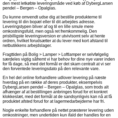
den mest letkøbte leveringsmåde ved køb af DybergLarsen
pendel – Bergen – Opalglas.
Du kunne omvendt udse dig at bestille produkterne til
levering til din bopæl eller til dit arbejdes adresse.
Leveringstypen bliver af og til en lille smule mere
omkostningsfuld, men også ret fremkommelig. Den
prisbilligste leveringsversion er utvivlsomt selv at hente
ordren, hvilket forudsætter at du lever med kort afstand til
netbutikkens arbejdslager.
Fragttiden på Bolig > Lamper > Loftlamper er selvfølgelig
særdeles vigtig såfremt vi har behov for dine nye varer inden
for få dage, så med det formål er det skam centralt at vi ser
den forventede leveringsdato på den relevante vare.
En hel del online forhandlere udlover levering på næste
hverdag på en række af deres produkter, eksempelvis
DybergLarsen pendel – Bergen – Opalglas, som trods alt
afhænger af at bestillingen anbringes forud for et konkret
klokkeslæt, med det formål at de sandsynligvis kan nå at få
produktet afsted forud for at lagermedarbejderne har fri.
Nogle enkelte forhandlere på nettet præsterer levering uden
omkostninger, men undertiden kun ifald der handles for en