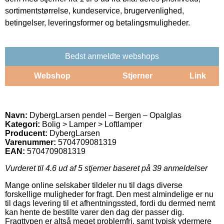
sortimentstørrelse, kundeservice, brugervenlighed,
betingelser, leveringsformer og betalingsmuligheder.
Bedst anmeldte webshops
Webshop
Stjerner
Link
Navn:
DybergLarsen pendel – Bergen – Opalglas
Kategori:
Bolig > Lamper > Loftlamper
Producent:
DybergLarsen
Varenummer:
5704709081319
EAN:
5704709081319
Vurderet til
4.6
ud af 5 stjerner baseret på
39
anmeldelser
Mange online selskaber tildeler nu til dags diverse
forskellige muligheder for fragt. Den mest almindelige er nu
til dags levering til et afhentningssted, fordi du dermed nemt
kan hente de bestilte varer den dag der passer dig.
Fragttypen er altså meget problemfri, samt typisk ydermere