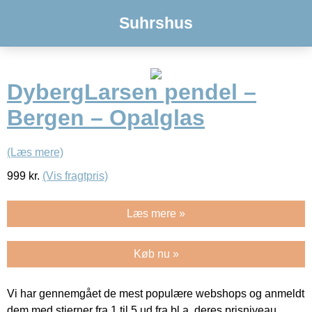
Suhrshus
DybergLarsen pendel –
Bergen – Opalglas
(Læs mere)
999
kr.
(Vis fragtpris)
Læs mere »
Køb nu »
Vi har gennemgået de mest populære webshops og anmeldt
dem med stjerner fra 1 til 5 ud fra bl.a. deres prisniveau,