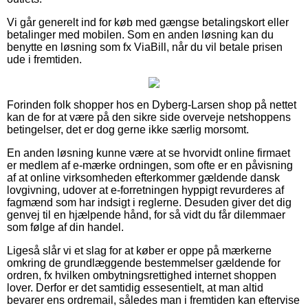
Vi går generelt ind for køb med gængse betalingskort eller
betalinger med mobilen. Som en anden løsning kan du
benytte en løsning som fx ViaBill, når du vil betale prisen
ude i fremtiden.
Forinden folk shopper hos en Dyberg-Larsen shop på nettet
kan de for at være på den sikre side overveje netshoppens
betingelser, det er dog gerne ikke særlig morsomt.
En anden løsning kunne være at se hvorvidt online firmaet
er medlem af e-mærke ordningen, som ofte er en påvisning
af at online virksomheden efterkommer gældende dansk
lovgivning, udover at e-forretningen hyppigt revurderes af
fagmænd som har indsigt i reglerne. Desuden giver det dig
genvej til en hjælpende hånd, for så vidt du får dilemmaer
som følge af din handel.
Ligeså slår vi et slag for at køber er oppe på mærkerne
omkring de grundlæggende bestemmelser gældende for
ordren, fx hvilken ombytningsrettighed internet shoppen
lover. Derfor er det samtidig essesentielt, at man altid
bevarer ens ordremail, således man i fremtiden kan eftervise