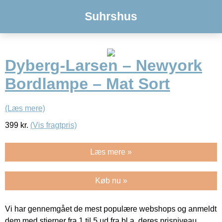
Suhrshus
Dyberg-Larsen – Newyork
Bordlampe – Mat Sort
(Læs mere)
399
kr.
(Vis fragtpris)
Læs mere »
Køb nu »
Vi har gennemgået de mest populære webshops og anmeldt
dem med stjerner fra 1 til 5 ud fra bl.a. deres prisniveau,