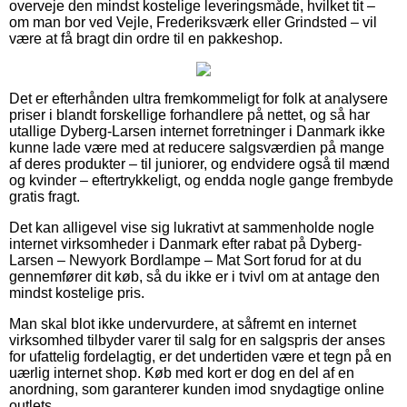
overveje den mindst kostelige leveringsmåde, hvilket tit –
om man bor ved Vejle, Frederiksværk eller Grindsted – vil
være at få bragt din ordre til en pakkeshop.
Det er efterhånden ultra fremkommeligt for folk at analysere
priser i blandt forskellige forhandlere på nettet, og så har
utallige Dyberg-Larsen internet forretninger i Danmark ikke
kunne lade være med at reducere salgsværdien på mange
af deres produkter – til juniorer, og endvidere også til mænd
og kvinder – eftertrykkeligt, og endda nogle gange frembyde
gratis fragt.
Det kan alligevel vise sig lukrativt at sammenholde nogle
internet virksomheder i Danmark efter rabat på Dyberg-
Larsen – Newyork Bordlampe – Mat Sort forud for at du
gennemfører dit køb, så du ikke er i tvivl om at antage den
mindst kostelige pris.
Man skal blot ikke undervurdere, at såfremt en internet
virksomhed tilbyder varer til salg for en salgspris der anses
for ufattelig fordelagtig, er det undertiden være et tegn på en
uærlig internet shop. Køb med kort er dog en del af en
anordning, som garanterer kunden imod snydagtige online
outlets.