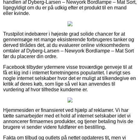
handlen af Dyberg-Larsen – Newyork Bordlampe – Mat Sort,
ligegyldigt om du er på udkig efter et produkt til en mand
eller kvinde.
Trustpilot indebærer i højeste grad solide chancer for at
gennemsøge ret mange eksisterende forbrugeres tanker og
derved tilrådes det, at du evaluerer online virksomhedens
omtaler af Dyberg-Larsen – Newyork Bordlampe – Mat Sort
før du placerer din ordre.
Facebook tilbyder ydermere visse troværdige genveje til at
få et kig ind i internet forretningens popularitet. I øvrigt ses
nogle internet selskaber hvor det er muligt at tilkendegive en
kritik af deres køb, som lige så vel kan anvendes til
vurdering af hvor tilfredse kunderne er.
Hjemmesiden er finansieret ved hjælp af reklamer. Vi har
tætte samarbejder med et hold af internet selskaber idet vi
annoncerer firmaernes produkter, og tjener betaling hvis de
brugere vi sender videre fuldfører en bestilling.
Fakta om tilbud og outlets på nettet opdateres tit, men vi