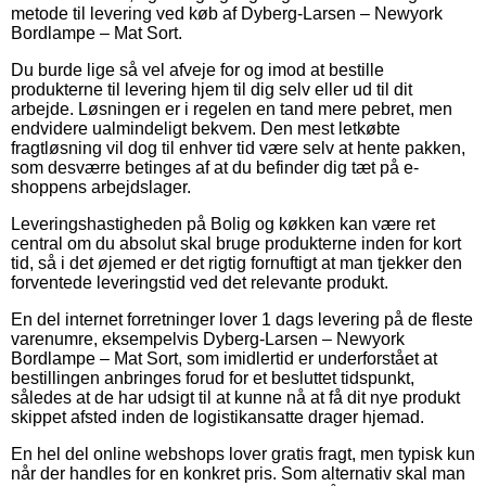
metode til levering ved køb af Dyberg-Larsen – Newyork
Bordlampe – Mat Sort.
Du burde lige så vel afveje for og imod at bestille
produkterne til levering hjem til dig selv eller ud til dit
arbejde. Løsningen er i regelen en tand mere pebret, men
endvidere ualmindeligt bekvem. Den mest letkøbte
fragtløsning vil dog til enhver tid være selv at hente pakken,
som desværre betinges af at du befinder dig tæt på e-
shoppens arbejdslager.
Leveringshastigheden på Bolig og køkken kan være ret
central om du absolut skal bruge produkterne inden for kort
tid, så i det øjemed er det rigtig fornuftigt at man tjekker den
forventede leveringstid ved det relevante produkt.
En del internet forretninger lover 1 dags levering på de fleste
varenumre, eksempelvis Dyberg-Larsen – Newyork
Bordlampe – Mat Sort, som imidlertid er underforstået at
bestillingen anbringes forud for et besluttet tidspunkt,
således at de har udsigt til at kunne nå at få dit nye produkt
skippet afsted inden de logistikansatte drager hjemad.
En hel del online webshops lover gratis fragt, men typisk kun
når der handles for en konkret pris. Som alternativ skal man