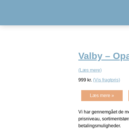
Valby – Op
(Læs mere)
999
kr.
(Vis fragtpris)
Læs mere »
Vi har gennemgået de mes
prisniveau, sortimentstø
betalingsmuligheder.