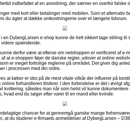
ertid indbefattet af en anordning, der værner en overfor falske in
linger med kort eller betalinger med mobilen. Som et alternativ b
hvis du agter at dække omkostningerne over et længere tidsrum.
i en DybergLarsen e-shop kunne de helt sikkert tage stilling til
ke videre spændende.
nne derfor være at efterse om netshoppen er verificeret af e-m
af at e-shoppen føjer de danske regler, udover at online websho
om er meget fortrolige reglerne på området. Det giver dig anledni
er i processen med din ordre.
s at køber er obs på de mest vitale vilkår der influerer på best
 online forhandleren tilsikrer. I den forbindelse er det i øvrigt 
ail kvittering, således man når som helst vil kunne dokumentere
 hvad end du søger efter varer til en mand eller kvinde.
t fordelagtige chancer for at gennemgå ganske mange forhenvære
 vi, at du studerer e-firmaets anmeldelser af DybergLarsen – D38