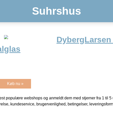
Suhrshus
DybergLarsen 
alglas
Køb nu »
t populære webshops og anmeldt dem med stjerner fra 1 til 5 ud
rrelse, kundeservice, brugervenlighed, betingelser, leveringsfor