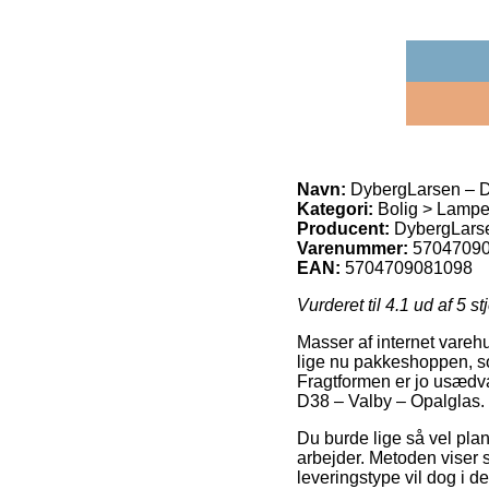
Navn:
DybergLarsen – D
Kategori:
Bolig > Lamper
Producent:
DybergLars
Varenummer:
5704709
EAN:
5704709081098
Vurderet til
4.1
ud af 5 st
Masser af internet varehu
lige nu pakkeshoppen, som
Fragtformen er jo usædvan
D38 – Valby – Opalglas.
Du burde lige så vel planl
arbejder. Metoden viser s
leveringstype vil dog i d