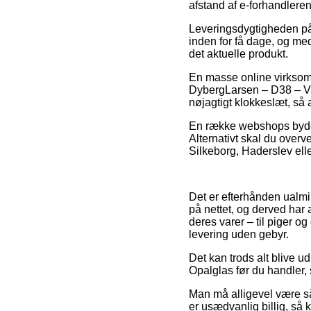
afstand af e-forhandlere
Leveringsdygtigheden på
inden for få dage, og med
det aktuelle produkt.
En masse online virksom
DybergLarsen – D38 – Val
nøjagtigt klokkeslæt, så 
En række webshops byder
Alternativt skal du over
Silkeborg, Haderslev eller 
Det er efterhånden ualmind
på nettet, og derved har 
deres varer – til piger 
levering uden gebyr.
Det kan trods alt blive u
Opalglas før du handler, s
Man må alligevel være så 
er usædvanlig billig, så 