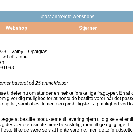
Bedst anmeldte webshops
Webshop
Stjerner
38 – Valby – Opalglas
 > Loftlamper
en
081098
jerner baseret på
25
anmeldelser
se tildeler nu om stunder en række forskellige fragttyper. En af
 giver dig mulighed for at hente de bestilte varer når det passe
lig let, samt oftest tilmed den prisbilligste fragtmulighed ved
ægge at bestille produkterne til levering hjem til dig selv eller 
ig desværre en smule mere bekostelig, men tillige rigtig ligetil.
e fleste tilfælde være selv at hente varerne, men dette forudsætte