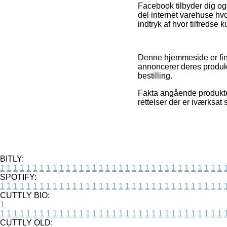
Facebook tilbyder dig ogs
del internet varehuse hvo
indtryk af hvor tilfredse 
Denne hjemmeside er fina
annoncerer deres produk
bestilling.
Fakta angående produkter
rettelser der er iværksat
BITLY:
1
1
1
1
1
1
1
1
1
1
1
1
1
1
1
1
1
1
1
1
1
1
1
1
1
1
1
1
1
1
1
1
1
1
SPOTIFY:
1
1
1
1
1
1
1
1
1
1
1
1
1
1
1
1
1
1
1
1
1
1
1
1
1
1
1
1
1
1
1
1
1
1
CUTTLY BIO:
1
1
1
1
1
1
1
1
1
1
1
1
1
1
1
1
1
1
1
1
1
1
1
1
1
1
1
1
1
1
1
1
1
1
1
CUTTLY OLD: