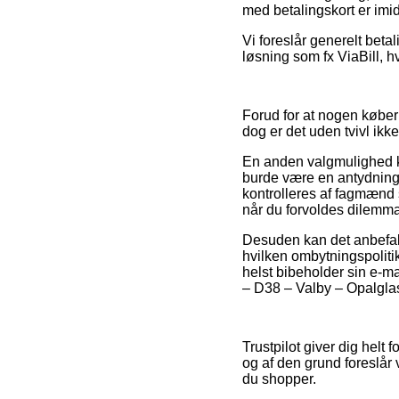
med betalingskort er imidl
Vi foreslår generelt beta
løsning som fx ViaBill, 
Forud for at nogen køber 
dog er det uden tvivl ik
En anden valgmulighed ku
burde være en antydning 
kontrolleres af fagmænd s
når du forvoldes dilemma
Desuden kan det anbefale
hvilken ombytningspolitik
helst bibeholder sin e-m
– D38 – Valby – Opalglas,
Trustpilot giver dig hel
og af den grund foreslår
du shopper.