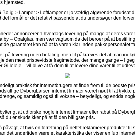
ns hjemsted.
 Bolig > Lamper > Loftlamper er jo vældig afgørende forudsat 
 det formål er det relativt passende at du undersøger den forve
heder annoncerer 1 hverdags levering på mange af deres varer
by – Opalglas, men vær vagtsom da det beroer på at bestillinge
at de garanteret kan nå at få varen klar inden pakkepersonalet t
 på levering uden betaling, men tit påkræves det at man indkø
veje den mest prisbevidste fragtmetode, der mange gange – lige
Gilleleje – vil blive at få dem til at levere dine varer til et udle
eligt praktisk for internetbrugere at finde frem til de bedste pri
adskillige DybergLarsen internet firmaer været nødt til at trykke
og drenge, og samtidig også til voksne – betydeligt, og endda no
dbytterigt at udforske nogle internet firmaer efter rabat på Dybe
å du er skudsikker på at få den billigste pris.
påvagt, at hvis en forretning på nettet reklamerer produkter til 
kan det undertiden være et karakteristika der viser en fup intern