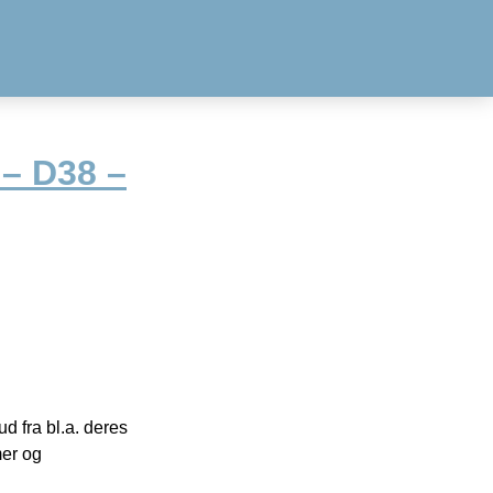
– D38 –
 fra bl.a. deres
mer og