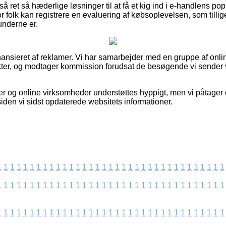
å ret så hæderlige løsninger til at få et kig ind i e-handlens pop
r folk kan registrere en evaluering af købsoplevelsen, som tillige
kunderne er.
nsieret af reklamer. Vi har samarbejder med en gruppe af online
ter, og modtager kommission forudsat de besøgende vi sender v
 og online virksomheder understøttes hyppigt, men vi påtager o
 siden vi sidst opdaterede websitets informationer.
1
1
1
1
1
1
1
1
1
1
1
1
1
1
1
1
1
1
1
1
1
1
1
1
1
1
1
1
1
1
1
1
1
1
1
1
1
1
1
1
1
1
1
1
1
1
1
1
1
1
1
1
1
1
1
1
1
1
1
1
1
1
1
1
1
1
1
1
1
1
1
1
1
1
1
1
1
1
1
1
1
1
1
1
1
1
1
1
1
1
1
1
1
1
1
1
1
1
1
1
1
1
1
1
1