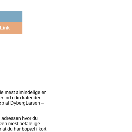
Link
 de mest almindelige er
r ind i din kalender.
 køb af DybergLarsen –
til adressen hvor du
 Den mest betalelige
r at du har bopæl i kort