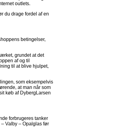
ternet outlets.
ør du drage fordel af en
 shoppens betingelser,
ærket, grundet at det
ppen af og til
ng til at blive hjulpet,
illingen, som eksempelvis
afgørende, at man når som
 sit køb af DybergLarsen
nde forbrugeres tanker
 – Valby – Opalglas før