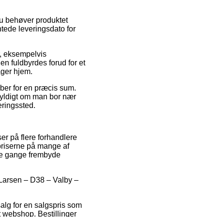
du behøver produktet
ntede leveringsdato for
, eksempelvis
n fuldbyrdes forud for et
ager hjem.
ber for en præcis sum.
gyldigt om man bor nær
veringssted.
ser på flere forhandlere
 priserne på mange af
gle gange frembyde
rgLarsen – D38 – Valby –
salg for en salgspris som
et webshop. Bestillinger