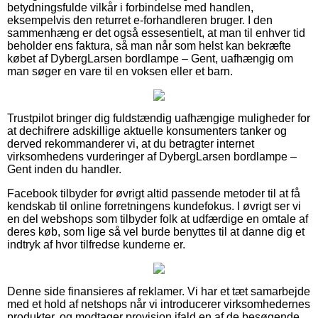
betydningsfulde vilkår i forbindelse med handlen,
eksempelvis den returret e-forhandleren bruger. I den
sammenhæng er det også essesentielt, at man til enhver tid
beholder ens faktura, så man når som helst kan bekræfte
købet af DybergLarsen bordlampe – Gent, uafhængig om
man søger en vare til en voksen eller et barn.
Trustpilot bringer dig fuldstændig uafhængige muligheder for
at dechifrere adskillige aktuelle konsumenters tanker og
derved rekommanderer vi, at du betragter internet
virksomhedens vurderinger af DybergLarsen bordlampe –
Gent inden du handler.
Facebook tilbyder for øvrigt altid passende metoder til at få
kendskab til online forretningens kundefokus. I øvrigt ser vi
en del webshops som tilbyder folk at udfærdige en omtale af
deres køb, som lige så vel burde benyttes til at danne dig et
indtryk af hvor tilfredse kunderne er.
Denne side finansieres af reklamer. Vi har et tæt samarbejde
med et hold af netshops når vi introducerer virksomhedernes
produkter, og modtager provision ifald en af de besøgende