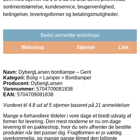
sortimentstørrelse, kundeservice, brugervenlighed,
betingelser, leveringsformer og betalingsmuligheder.
Bedst anmeldte webshops
Webshop
Stjerner
Link
Navn:
DybergLarsen bordlampe – Gent
Kategori:
Bolig > Lamper > Bordlamper
Producent:
DybergLarsen
Varenummer:
5704709081838
EAN:
5704709081838
Vurderet til
4.8
ud af 5 stjerner baseret på
21
anmeldelser
Mange e-forhandlere tildeler i vore dage et bredt udvalg af
former for levering. Den mest moderne er nu om dage
levering til en pakkeshop, hvor du selv afhenter de bestilte
produkter når det passer dig. Fragtformen er jo vældig
overkommelig, og mange gange tilmed den billigste