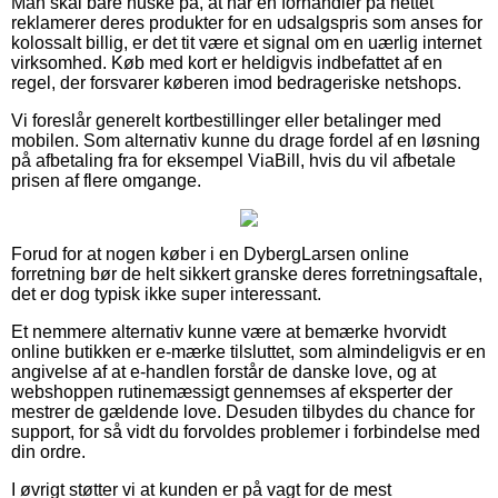
Man skal bare huske på, at når en forhandler på nettet
reklamerer deres produkter for en udsalgspris som anses for
kolossalt billig, er det tit være et signal om en uærlig internet
virksomhed. Køb med kort er heldigvis indbefattet af en
regel, der forsvarer køberen imod bedrageriske netshops.
Vi foreslår generelt kortbestillinger eller betalinger med
mobilen. Som alternativ kunne du drage fordel af en løsning
på afbetaling fra for eksempel ViaBill, hvis du vil afbetale
prisen af flere omgange.
Forud for at nogen køber i en DybergLarsen online
forretning bør de helt sikkert granske deres forretningsaftale,
det er dog typisk ikke super interessant.
Et nemmere alternativ kunne være at bemærke hvorvidt
online butikken er e-mærke tilsluttet, som almindeligvis er en
angivelse af at e-handlen forstår de danske love, og at
webshoppen rutinemæssigt gennemses af eksperter der
mestrer de gældende love. Desuden tilbydes du chance for
support, for så vidt du forvoldes problemer i forbindelse med
din ordre.
I øvrigt støtter vi at kunden er på vagt for de mest