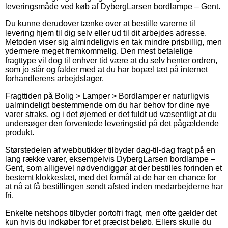
leveringsmåde ved køb af DybergLarsen bordlampe – Gent.
Du kunne derudover tænke over at bestille varerne til
levering hjem til dig selv eller ud til dit arbejdes adresse.
Metoden viser sig almindeligvis en tak mindre prisbillig, men
ydermere meget fremkommelig. Den mest betalelige
fragttype vil dog til enhver tid være at du selv henter ordren,
som jo står og falder med at du har bopæl tæt på internet
forhandlerens arbejdslager.
Fragttiden på Bolig > Lamper > Bordlamper er naturligvis
ualmindeligt bestemmende om du har behov for dine nye
varer straks, og i det øjemed er det fuldt ud væsentligt at du
undersøger den forventede leveringstid på det pågældende
produkt.
Størstedelen af webbutikker tilbyder dag-til-dag fragt på en
lang række varer, eksempelvis DybergLarsen bordlampe –
Gent, som alligevel nødvendiggør at der bestilles forinden et
bestemt klokkeslæt, med det formål at de har en chance for
at nå at få bestillingen sendt afsted inden medarbejderne har
fri.
Enkelte netshops tilbyder portofri fragt, men ofte gælder det
kun hvis du indkøber for et præcist beløb. Ellers skulle du