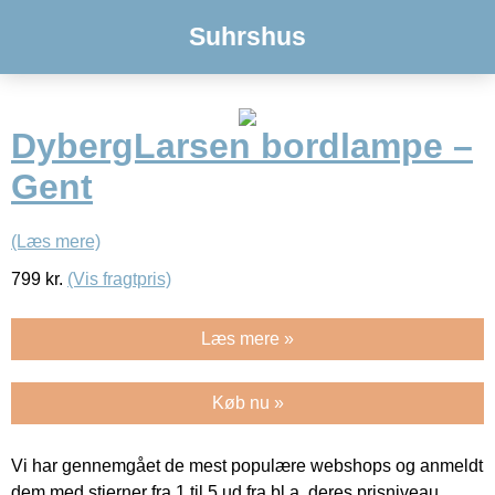
Suhrshus
DybergLarsen bordlampe –
Gent
(Læs mere)
799
kr.
(Vis fragtpris)
Læs mere »
Køb nu »
Vi har gennemgået de mest populære webshops og anmeldt
dem med stjerner fra 1 til 5 ud fra bl.a. deres prisniveau,