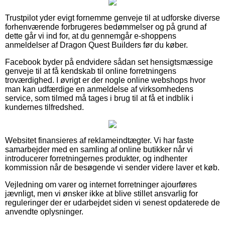
Trustpilot yder evigt fornemme genveje til at udforske diverse
forhenværende forbrugeres bedømmelser og på grund af
dette går vi ind for, at du gennemgår e-shoppens
anmeldelser af Dragon Quest Builders før du køber.
Facebook byder på endvidere sådan set hensigtsmæssige
genveje til at få kendskab til online forretningens
troværdighed. I øvrigt er der nogle online webshops hvor
man kan udfærdige en anmeldelse af virksomhedens
service, som tilmed må tages i brug til at få et indblik i
kundernes tilfredshed.
Websitet finansieres af reklameindtægter. Vi har faste
samarbejder med en samling af online butikker når vi
introducerer forretningernes produkter, og indhenter
kommission når de besøgende vi sender videre laver et køb.
Vejledning om varer og internet forretninger ajourføres
jævnligt, men vi ønsker ikke at blive stillet ansvarlig for
reguleringer der er udarbejdet siden vi senest opdaterede de
anvendte oplysninger.