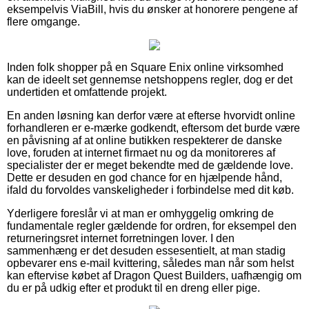
eksempelvis ViaBill, hvis du ønsker at honorere pengene af
flere omgange.
Inden folk shopper på en Square Enix online virksomhed
kan de ideelt set gennemse netshoppens regler, dog er det
undertiden et omfattende projekt.
En anden løsning kan derfor være at efterse hvorvidt online
forhandleren er e-mærke godkendt, eftersom det burde være
en påvisning af at online butikken respekterer de danske
love, foruden at internet firmaet nu og da monitoreres af
specialister der er meget bekendte med de gældende love.
Dette er desuden en god chance for en hjælpende hånd,
ifald du forvoldes vanskeligheder i forbindelse med dit køb.
Yderligere foreslår vi at man er omhyggelig omkring de
fundamentale regler gældende for ordren, for eksempel den
returneringsret internet forretningen lover. I den
sammenhæng er det desuden essesentielt, at man stadig
opbevarer ens e-mail kvittering, således man når som helst
kan eftervise købet af Dragon Quest Builders, uafhængig om
du er på udkig efter et produkt til en dreng eller pige.