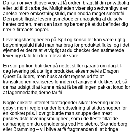
Du kan omvendt overveje at få ordren bragt til din privatbolig
eller ud til dit arbejde. Muligheden viser sig sædvanligvis en
anelse mere omkostningsfuld, men endda meget smertefri.
Den prisbilligste leveringsmetode er unægtelig at du selv
henter ordren, men den løsning beroer på at du befinder dig
nær e-firmaets bopæl.
Leveringshastigheden på Spil og konsoller kan være rigtig
betydningsfuld ifald man har brug for produktet fluks, og i det
øjemed er det relativt vigtigt at du checker den estimerede
leveringsdato for den relevante vare.
En stor portion butikker på nettet stiller garanti om dag-til-
dag levering på utallige produkter, eksempelvis Dragon
Quest Builders, men husk at det regnes ud fra at
transaktionen realiseres forinden et angivent klokkeslæt, så
de har udsigt til at kunne nå at få bestillingen pakket forud for
at lagermedarbejderne får fri.
Nogle enkelte internet foretagender sikrer levering uden
gebyr, men i reglen under forudsætning af at du shopper for
en konkret pris. I øvrigt burde man snuppe den mest
prisbevidste leveringsmulighed, som i de fleste tilfælde –
uafhængig om du opholder sig ved Holstebro, Skanderborg
eller Bramming – vil blive at få fragtmanden til at bringe