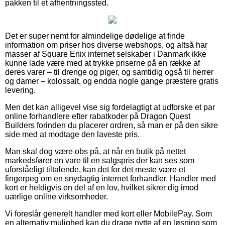
pakken til et afhentningssted.
Det er super nemt for almindelige dødelige at finde
information om priser hos diverse webshops, og altså har
masser af Square Enix internet selskaber i Danmark ikke
kunne lade være med at trykke priserne på en række af
deres varer – til drenge og piger, og samtidig også til herrer
og damer – kolossalt, og endda nogle gange præstere gratis
levering.
Men det kan alligevel vise sig fordelagtigt at udforske et par
online forhandlere efter rabatkoder på Dragon Quest
Builders forinden du placerer ordren, så man er på den sikre
side med at modtage den laveste pris.
Man skal dog være obs på, at når en butik på nettet
markedsfører en vare til en salgspris der kan ses som
uforståeligt tiltalende, kan det for det meste være et
fingerpeg om en snydagtig internet forhandler. Handler med
kort er heldigvis en del af en lov, hvilket sikrer dig imod
uærlige online virksomheder.
Vi foreslår generelt handler med kort eller MobilePay. Som
en alternativ mulighed kan du drage nytte af en løsning som