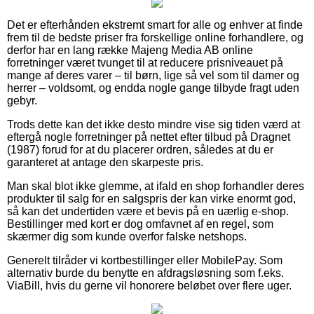
Det er efterhånden ekstremt smart for alle og enhver at finde
frem til de bedste priser fra forskellige online forhandlere, og
derfor har en lang række Majeng Media AB online
forretninger været tvunget til at reducere prisniveauet på
mange af deres varer – til børn, lige så vel som til damer og
herrer – voldsomt, og endda nogle gange tilbyde fragt uden
gebyr.
Trods dette kan det ikke desto mindre vise sig tiden værd at
eftergå nogle forretninger på nettet efter tilbud på Dragnet
(1987) forud for at du placerer ordren, således at du er
garanteret at antage den skarpeste pris.
Man skal blot ikke glemme, at ifald en shop forhandler deres
produkter til salg for en salgspris der kan virke enormt god,
så kan det undertiden være et bevis på en uærlig e-shop.
Bestillinger med kort er dog omfavnet af en regel, som
skærmer dig som kunde overfor falske netshops.
Generelt tilråder vi kortbestillinger eller MobilePay. Som
alternativ burde du benytte en afdragsløsning som f.eks.
ViaBill, hvis du gerne vil honorere beløbet over flere uger.