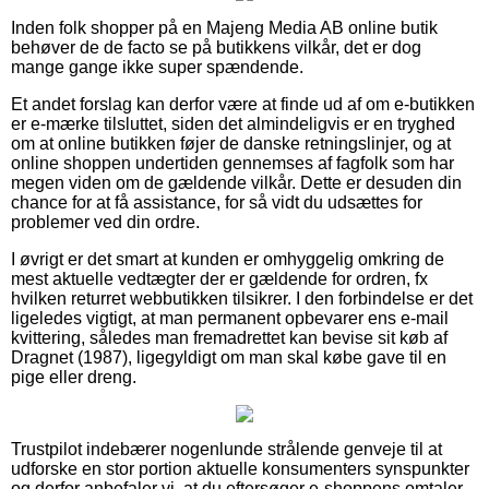
Inden folk shopper på en Majeng Media AB online butik
behøver de de facto se på butikkens vilkår, det er dog
mange gange ikke super spændende.
Et andet forslag kan derfor være at finde ud af om e-butikken
er e-mærke tilsluttet, siden det almindeligvis er en tryghed
om at online butikken føjer de danske retningslinjer, og at
online shoppen undertiden gennemses af fagfolk som har
megen viden om de gældende vilkår. Dette er desuden din
chance for at få assistance, for så vidt du udsættes for
problemer ved din ordre.
I øvrigt er det smart at kunden er omhyggelig omkring de
mest aktuelle vedtægter der er gældende for ordren, fx
hvilken returret webbutikken tilsikrer. I den forbindelse er det
ligeledes vigtigt, at man permanent opbevarer ens e-mail
kvittering, således man fremadrettet kan bevise sit køb af
Dragnet (1987), ligegyldigt om man skal købe gave til en
pige eller dreng.
Trustpilot indebærer nogenlunde strålende genveje til at
udforske en stor portion aktuelle konsumenters synspunkter
og derfor anbefaler vi, at du eftersøger e-shoppens omtaler