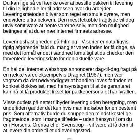
Du kan lige så vel tænke over at bestille pakken til levering
til din lejlighed eller til adressen hvor du arbejder.
Leveringsmetoden bliver som regel en smule dyrere, men
endvidere ultra bekvem. Den mest letkøbte fragttype vil dog
utvivlsomt være at hente varerne selv, men den mulighed
betinges af at du er nær internet firmaets adresse.
Leveringshastigheden på Film og TV-serier er naturligvis
rigtig afgørende ifald du mangler varen inden for få dage, så
med det formål er det i sandhed fornuftigt at du checker den
forventede leveringsdato for den aktuelle vare.
En hel del internet webshops annoncerer dag-til-dag fragt på
en række varer, eksempelvis Dragnet (1987), men vær
vagtsom da det nødvendiggør at handlen laves forinden et
konkret klokkeslæt, med hensynstagen til at de garanteret
kan nå at få produktet fikset før pakkepersonalet har fyraften.
Visse outlets på nettet tilbyder levering uden beregning, men
undertiden gælder det kun hvis man indkøber for en bestemt
pris. Som alternativ burde du snuppe den mindst kostelige
fragtmetode, som i mange tilfælde – uden hensyn til om du
er i Horsens, Grenaa eller Svenstrup – vil være at få dem til
at levere din ordre til et udleveringssted.