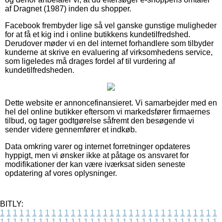
af Dragnet (1987) inden du shopper.
Facebook frembyder lige så vel ganske gunstige muligheder
for at få et kig ind i online butikkens kundetilfredshed.
Derudover møder vi en del internet forhandlere som tilbyder
kunderne at skrive en evaluering af virksomhedens service,
som ligeledes må drages fordel af til vurdering af
kundetilfredsheden.
Dette website er annoncefinansieret. Vi samarbejder med en
hel del online butikker eftersom vi markedsfører firmaernes
tilbud, og tager godtgørelse såfremt den besøgende vi
sender videre gennemfører et indkøb.
Data omkring varer og internet forretninger opdateres
hyppigt, men vi ønsker ikke at påtage os ansvaret for
modifikationer der kan være iværksat siden seneste
opdatering af vores oplysninger.
BITLY:
1
1
1
1
1
1
1
1
1
1
1
1
1
1
1
1
1
1
1
1
1
1
1
1
1
1
1
1
1
1
1
1
1
1
1
1
1
1
1
1
1
1
1
1
1
1
1
1
1
1
1
1
1
1
1
1
1
1
1
1
1
1
1
1
1
1
1
1