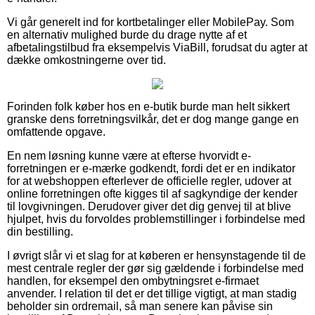
Vi går generelt ind for kortbetalinger eller MobilePay. Som
en alternativ mulighed burde du drage nytte af et
afbetalingstilbud fra eksempelvis ViaBill, forudsat du agter at
dække omkostningerne over tid.
Forinden folk køber hos en e-butik burde man helt sikkert
granske dens forretningsvilkår, det er dog mange gange en
omfattende opgave.
En nem løsning kunne være at efterse hvorvidt e-
forretningen er e-mærke godkendt, fordi det er en indikator
for at webshoppen efterlever de officielle regler, udover at
online forretningen ofte kigges til af sagkyndige der kender
til lovgivningen. Derudover giver det dig genvej til at blive
hjulpet, hvis du forvoldes problemstillinger i forbindelse med
din bestilling.
I øvrigt slår vi et slag for at køberen er hensynstagende til de
mest centrale regler der gør sig gældende i forbindelse med
handlen, for eksempel den ombytningsret e-firmaet
anvender. I relation til det er det tillige vigtigt, at man stadig
beholder sin ordremail, så man senere kan påvise sin