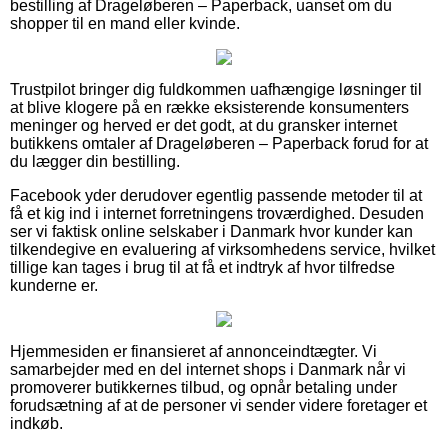
bestilling af Drageløberen – Paperback, uanset om du
shopper til en mand eller kvinde.
Trustpilot bringer dig fuldkommen uafhængige løsninger til
at blive klogere på en række eksisterende konsumenters
meninger og herved er det godt, at du gransker internet
butikkens omtaler af Drageløberen – Paperback forud for at
du lægger din bestilling.
Facebook yder derudover egentlig passende metoder til at
få et kig ind i internet forretningens troværdighed. Desuden
ser vi faktisk online selskaber i Danmark hvor kunder kan
tilkendegive en evaluering af virksomhedens service, hvilket
tillige kan tages i brug til at få et indtryk af hvor tilfredse
kunderne er.
Hjemmesiden er finansieret af annonceindtægter. Vi
samarbejder med en del internet shops i Danmark når vi
promoverer butikkernes tilbud, og opnår betaling under
forudsætning af at de personer vi sender videre foretager et
indkøb.