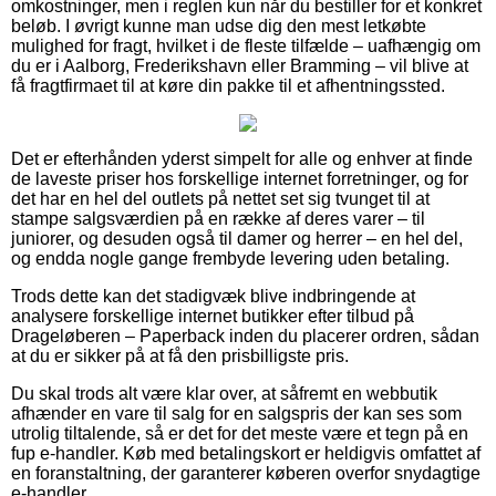
omkostninger, men i reglen kun når du bestiller for et konkret
beløb. I øvrigt kunne man udse dig den mest letkøbte
mulighed for fragt, hvilket i de fleste tilfælde – uafhængig om
du er i Aalborg, Frederikshavn eller Bramming – vil blive at
få fragtfirmaet til at køre din pakke til et afhentningssted.
Det er efterhånden yderst simpelt for alle og enhver at finde
de laveste priser hos forskellige internet forretninger, og for
det har en hel del outlets på nettet set sig tvunget til at
stampe salgsværdien på en række af deres varer – til
juniorer, og desuden også til damer og herrer – en hel del,
og endda nogle gange frembyde levering uden betaling.
Trods dette kan det stadigvæk blive indbringende at
analysere forskellige internet butikker efter tilbud på
Drageløberen – Paperback inden du placerer ordren, sådan
at du er sikker på at få den prisbilligste pris.
Du skal trods alt være klar over, at såfremt en webbutik
afhænder en vare til salg for en salgspris der kan ses som
utrolig tiltalende, så er det for det meste være et tegn på en
fup e-handler. Køb med betalingskort er heldigvis omfattet af
en foranstaltning, der garanterer køberen overfor snydagtige
e-handler.