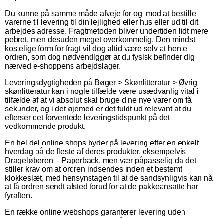
Du kunne på samme måde afveje for og imod at bestille
varerne til levering til din lejlighed eller hus eller ud til dit
arbejdes adresse. Fragtmetoden bliver undertiden lidt mere
pebret, men desuden meget overkommelig. Den mindst
kostelige form for fragt vil dog altid være selv at hente
ordren, som dog nødvendiggør at du fysisk befinder dig
nærved e-shoppens arbejdslager.
Leveringsdygtigheden på Bøger > Skønlitteratur > Øvrig
skønlitteratur kan i nogle tilfælde være usædvanlig vital i
tilfælde af at vi absolut skal bruge dine nye varer om få
sekunder, og i det øjemed er det fuldt ud relevant at du
efterser det forventede leveringstidspunkt på det
vedkommende produkt.
En hel del online shops byder på levering efter en enkelt
hverdag på de fleste af deres produkter, eksempelvis
Drageløberen – Paperback, men vær påpasselig da det
stiller krav om at ordren indsendes inden et bestemt
klokkeslæt, med hensynstagen til at de sandsynligvis kan nå
at få ordren sendt afsted forud for at de pakkeansatte har
fyraften.
En række online webshops garanterer levering uden