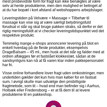
mest prisbevidste form for fragt kan ikke benægtes at være
selv at hente produkterne, men den mulighed er betinget af
at du har bopæl i kort afstand af webshoppens arbejdslager.
Leveringstiden på Velvære > Massage > Tilbehør til
massage kan vise sig at være særligt betydningsfuld
forudsat vi står og skal bruge pakken straks, så derfor er det
rigtig meningsfuldt at vi checker leveringstidspunktet ved det
respektive produkt.
Temmelig mange e-shops annoncerer levering på blot en
enkelt hverdag på de fleste produkter, eksempelvis
DrageBalsam – 45 ml., men husk at det står og falder med at
ordren aflægges før et fastslået klokkeslæt, sådan at de
sandsynligvis kan nå at få varen klar inden pakkepersonalet
har fri.
Visse online forhandlere lover fragt uden omkostninger, men
undertiden gælder det kun hvis man køber for en fastsat
sum. I øvrigt skulle man udvælge den prisbilligste
fragtmetode, som tit – hvad end man befinder sig i Aarhus,
Holbæk eller Fredensborg – er at få dem til at levere
produkterne til en pakkeshop.