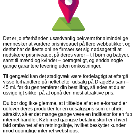
Det er jo efterhånden usædvanlig bekvemt for almindelige
mennesker at vurdere prisniveauet på flere webbutikker, og
derfor har de fleste online firmaer set sig nødsaget til at
nedskære prisniveauet på deres varer – til børn og babyer,
samt til mænd og kvinder – betragteligt, og endda nogle
gange garantere levering uden omkostninger.
Til gengæld kan det stadigvæk være fordelagtigt at eftergå
visse forhandlere på nettet efter udsalg på DrageBalsam –
45 ml. før du gennemfører din bestilling, således at du er
usvigeligt sikker på at opnå den mest attraktive pris.
Du bør dog ikke glemme, at i tilfælde af at en e-forhandler
udlover deres produkter for en udsalgspris som er uhørt
attraktiv, så er det mange gange være en indikator for en fup
internet handler. Køb med gængse betalingskort er i hvert
fald omfavnet af en retningslinje, hvilket beskytter kunden
imod uoprigtige internet webshops.