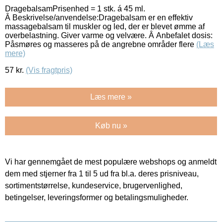
DragebalsamPrisenhed = 1 stk. á 45 ml.
Â Beskrivelse/anvendelse:Dragebalsam er en effektiv
massagebalsam til muskler og led, der er blevet ømme af
overbelastning. Giver varme og velvære. Â Anbefalet dosis:
Påsmøres og masseres på de angrebne områder flere
(Læs
mere)
57
kr.
(Vis fragtpris)
Læs mere »
Køb nu »
Vi har gennemgået de mest populære webshops og anmeldt
dem med stjerner fra 1 til 5 ud fra bl.a. deres prisniveau,
sortimentstørrelse, kundeservice, brugervenlighed,
betingelser, leveringsformer og betalingsmuligheder.