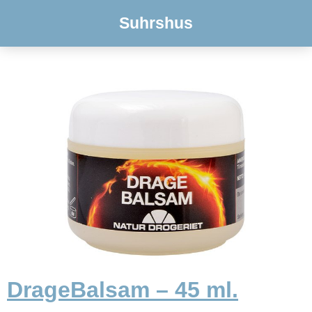
Suhrshus
DrageBalsam – 45 ml.