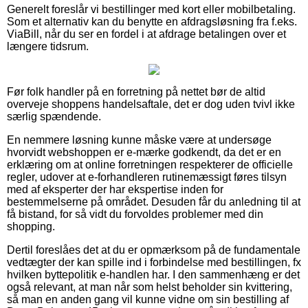
Generelt foreslår vi bestillinger med kort eller mobilbetaling.
Som et alternativ kan du benytte en afdragsløsning fra f.eks.
ViaBill, når du ser en fordel i at afdrage betalingen over et
længere tidsrum.
Før folk handler på en forretning på nettet bør de altid
overveje shoppens handelsaftale, det er dog uden tvivl ikke
særlig spændende.
En nemmere løsning kunne måske være at undersøge
hvorvidt webshoppen er e-mærke godkendt, da det er en
erklæring om at online forretningen respekterer de officielle
regler, udover at e-forhandleren rutinemæssigt føres tilsyn
med af eksperter der har ekspertise inden for
bestemmelserne på området. Desuden får du anledning til at
få bistand, for så vidt du forvoldes problemer med din
shopping.
Dertil foreslåes det at du er opmærksom på de fundamentale
vedtægter der kan spille ind i forbindelse med bestillingen, fx
hvilken byttepolitik e-handlen har. I den sammenhæng er det
også relevant, at man når som helst beholder sin kvittering,
så man en anden gang vil kunne vidne om sin bestilling af