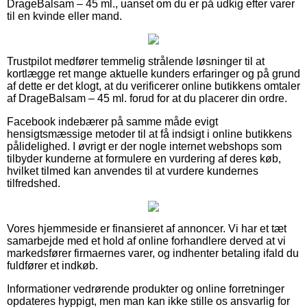
DrageBalsam – 45 ml., uanset om du er på udkig efter varer
til en kvinde eller mand.
Trustpilot medfører temmelig strålende løsninger til at
kortlægge ret mange aktuelle kunders erfaringer og på grund
af dette er det klogt, at du verificerer online butikkens omtaler
af DrageBalsam – 45 ml. forud for at du placerer din ordre.
Facebook indebærer på samme måde evigt
hensigtsmæssige metoder til at få indsigt i online butikkens
pålidelighed. I øvrigt er der nogle internet webshops som
tilbyder kunderne at formulere en vurdering af deres køb,
hvilket tilmed kan anvendes til at vurdere kundernes
tilfredshed.
Vores hjemmeside er finansieret af annoncer. Vi har et tæt
samarbejde med et hold af online forhandlere derved at vi
markedsfører firmaernes varer, og indhenter betaling ifald du
fuldfører et indkøb.
Informationer vedrørende produkter og online forretninger
opdateres hyppigt, men man kan ikke stille os ansvarlig for