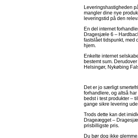
Leveringshastigheden på
mangler dine nye produkt
leveringstid på den relev
En del internet forhandle
Dragesjæle 6 – Hardback,
fastslået tidspunkt, med d
hjem.
Enkelte internet selskabe
bestemt sum. Derudover m
Helsingør, Nykøbing Falste
Det er jo særligt smertefr
forhandlere, og altså har
bedst i test produkter – 
gange sikre levering ude
Trods dette kan det imidle
Drageægget – Dragesjæle
prisbilligste pris.
Du bør dog ikke glemme, 