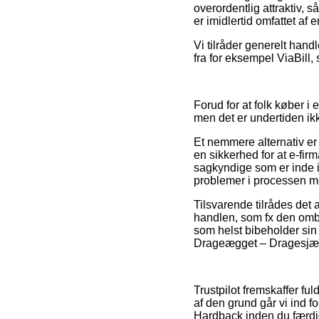
overordentlig attraktiv, 
er imidlertid omfattet af 
Vi tilråder generelt hand
fra for eksempel ViaBill
Forud for at folk køber i 
men det er undertiden ik
Et nemmere alternativ e
en sikkerhed for at e-fir
sagkyndige som er inde i 
problemer i processen me
Tilsvarende tilrådes det
handlen, som fx den omby
som helst bibeholder sin
Drageægget – Dragesjæle
Trustpilot fremskaffer fu
af den grund går vi ind 
Hardback inden du færdi