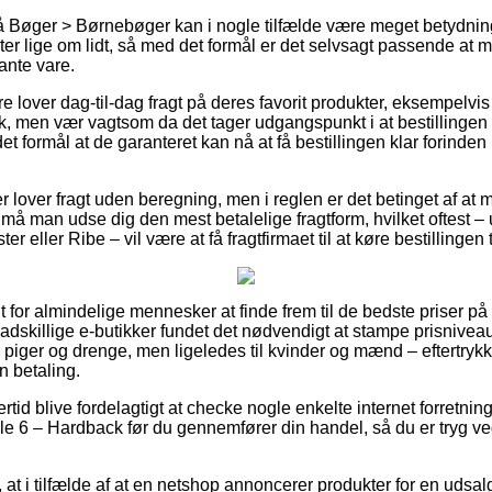
 Bøger > Børnebøger kan i nogle tilfælde være meget betydnin
er lige om lidt, så med det formål er det selvsagt passende at 
ante vare.
re lover dag-til-dag fragt på deres favorit produkter, eksempelv
 men vær vagtsom da det tager udgangspunkt i at bestillingen 
et formål at de garanteret kan nå at få bestillingen klar forinden
r lover fragt uden beregning, men i reglen er det betinget af at m
å man udse dig den mest betalelige fragtform, hvilket oftest –
r eller Ribe – vil være at få fragtfirmaet til at køre bestillingen 
it for almindelige mennesker at finde frem til de bedste priser på
 adskillige e-butikker fundet det nødvendigt at stampe prisnivea
til piger og drenge, men ligeledes til kvinder og mænd – eftertryk
n betaling.
rtid blive fordelagtigt at checke nogle enkelte internet forretnin
 6 – Hardback før du gennemfører din handel, så du er tryg ve
at i tilfælde af at en netshop annoncerer produkter for en udsal