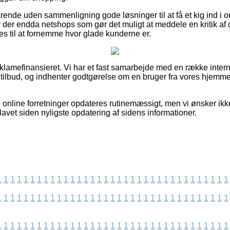
rende uden sammenligning gode løsninger til at få et kig ind i 
 der endda netshops som gør det muligt at meddele en kritik af
es til at fornemme hvor glade kunderne er.
amefinansieret. Vi har et fast samarbejde med en række intern
s tilbud, og indhenter godtgørelse om en bruger fra vores hjem
 online forretninger opdateres rutinemæssigt, men vi ønsker ikke
r lavet siden nyligste opdatering af sidens informationer.
1
1
1
1
1
1
1
1
1
1
1
1
1
1
1
1
1
1
1
1
1
1
1
1
1
1
1
1
1
1
1
1
1
1
1
1
1
1
1
1
1
1
1
1
1
1
1
1
1
1
1
1
1
1
1
1
1
1
1
1
1
1
1
1
1
1
1
1
1
1
1
1
1
1
1
1
1
1
1
1
1
1
1
1
1
1
1
1
1
1
1
1
1
1
1
1
1
1
1
1
1
1
1
1
1