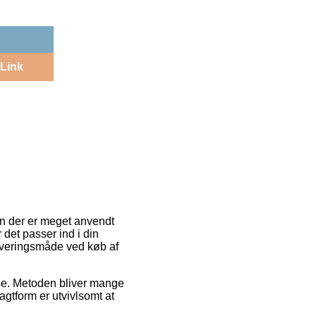
Link
En der er meget anvendt
det passer ind i din
leveringsmåde ved køb af
esse. Metoden bliver mange
gtform er utvivlsomt at