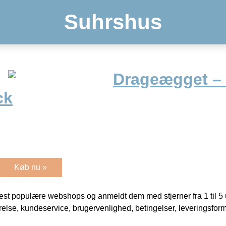
Suhrshus
Drageægget –
ck
Køb nu »
t populære webshops og anmeldt dem med stjerner fra 1 til 5 ud
rrelse, kundeservice, brugervenlighed, betingelser, leveringsfor