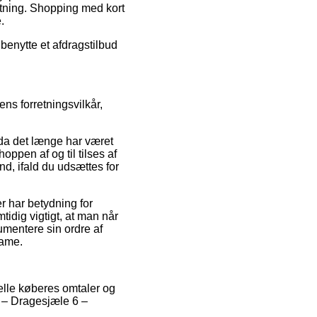
retning. Shopping med kort
.
benytte et afdragstilbud
ens forretningsvilkår,
da det længe har været
oppen af og til tilses af
nd, ifald du udsættes for
r har betydning for
idig vigtigt, at man når
umentere sin ordre af
dame.
uelle køberes omtaler og
t – Dragesjæle 6 –