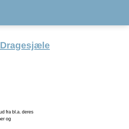
 Dragesjæle
 fra bl.a. deres
mer og