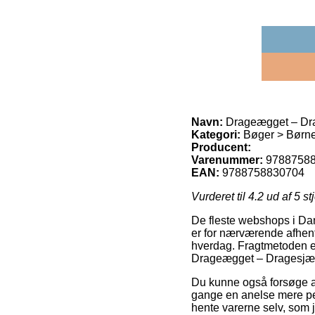
Navn:
Drageægget – Dra
Kategori:
Bøger > Børn
Producent:
Varenummer:
9788758
EAN:
9788758830704
Vurderet til
4.2
ud af 5 st
De fleste webshops i Dan
er for nærværende afhent
hverdag. Fragtmetoden er
Drageægget – Dragesjæl
Du kunne også forsøge at 
gange en anelse mere peb
hente varerne selv, som 