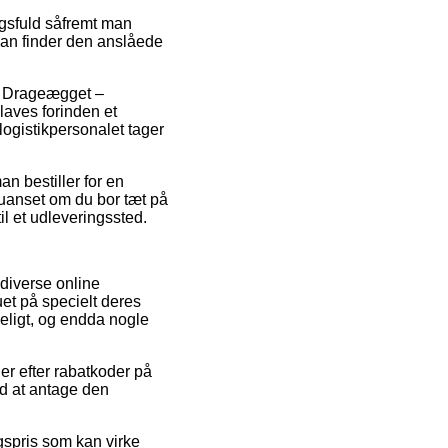
gsfuld såfremt man
man finder den anslåede
is Drageægget –
laves forinden et
 logistikpersonalet tager
an bestiller for en
 uanset om du bor tæt på
til et udleveringssted.
 diverse online
uet på specielt deres
keligt, og endda nogle
ger efter rabatkoder på
d at antage den
gspris som kan virke