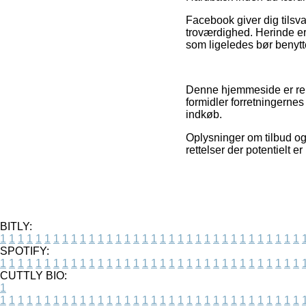
Facebook giver dig tilsva
troværdighed. Herinde er
som ligeledes bør benytt
Denne hjemmeside er rekl
formidler forretningerne
indkøb.
Oplysninger om tilbud og
rettelser der potentielt e
BITLY:
1
1
1
1
1
1
1
1
1
1
1
1
1
1
1
1
1
1
1
1
1
1
1
1
1
1
1
1
1
1
1
1
1
1
SPOTIFY:
1
1
1
1
1
1
1
1
1
1
1
1
1
1
1
1
1
1
1
1
1
1
1
1
1
1
1
1
1
1
1
1
1
1
CUTTLY BIO:
1
1
1
1
1
1
1
1
1
1
1
1
1
1
1
1
1
1
1
1
1
1
1
1
1
1
1
1
1
1
1
1
1
1
1