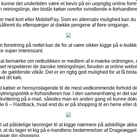
så kunne det undertiden være et bevis på en uoprigtig online for
en retningslinje, der bistår køber overfor svindlende e-forhandlere
ler med kort eller MobilePay. Som en alternativ mulighed kan du 
, såfremt du efterspørger at dække pengene af flere omgange.
en forretning på nettet kan de for at være sikker kigge på e-butikk
ke super interessant.
r at bemærke om netbutikken er medlem af e-mærke ordningen, 
maet respekterer de danske retningslinjer, foruden at online websh
de gældende vilkår. Det er en rigtig god mulighed for at få bista
d dit køb.
 at køber er hensynstagende til de mest vedkommende forhold de
tningspolitik e-forhandleren har. I den sammenhæng er det samt
 kvittering på e-mail, således man en anden gang vil kunne dok
 6 – Hardback, hvad end du er på shopping til en herre eller 
ldt ud pålidelige løsninger til at kigge nærmere på adskillige akt
for, at du tager et kig på e-handlens bedømmelser af Drageægge
ggør din shopping.