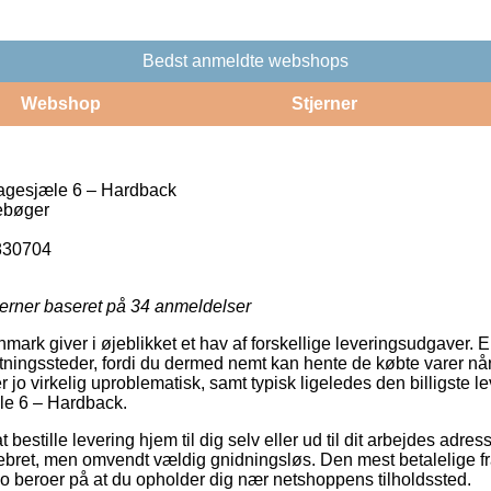
Bedst anmeldte webshops
Webshop
Stjerner
gesjæle 6 – Hardback
ebøger
830704
jerner baseret på
34
anmeldelser
mark giver i øjeblikket et hav af forskellige leveringsudgaver. 
ningssteder, fordi du dermed nemt kan hente de købte varer når 
 jo virkelig uproblematisk, samt typisk ligeledes den billigste 
e 6 – Hardback.
bestille levering hjem til dig selv eller ud til dit arbejdes adr
ret, men omvendt vældig gnidningsløs. Den mest betalelige fra
jo beroer på at du opholder dig nær netshoppens tilholdssted.