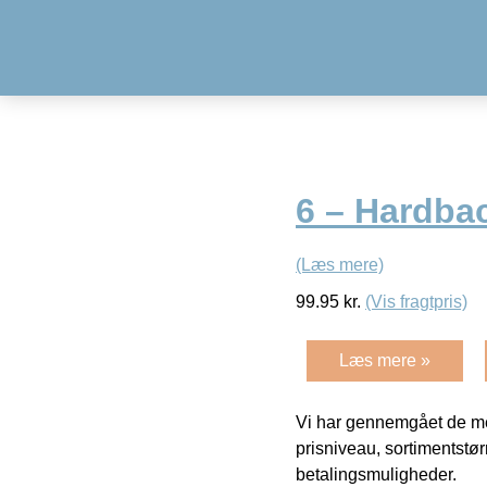
6 – Hardba
(Læs mere)
99.95
kr.
(Vis fragtpris)
Læs mere »
Vi har gennemgået de mes
prisniveau, sortimentstø
betalingsmuligheder.