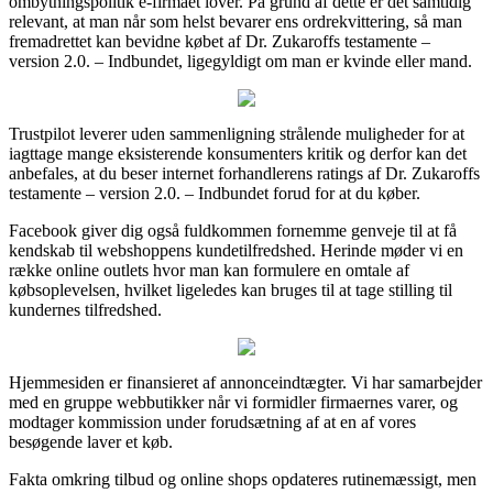
ombytningspolitik e-firmaet lover. På grund af dette er det samtidig
relevant, at man når som helst bevarer ens ordrekvittering, så man
fremadrettet kan bevidne købet af Dr. Zukaroffs testamente –
version 2.0. – Indbundet, ligegyldigt om man er kvinde eller mand.
Trustpilot leverer uden sammenligning strålende muligheder for at
iagttage mange eksisterende konsumenters kritik og derfor kan det
anbefales, at du beser internet forhandlerens ratings af Dr. Zukaroffs
testamente – version 2.0. – Indbundet forud for at du køber.
Facebook giver dig også fuldkommen fornemme genveje til at få
kendskab til webshoppens kundetilfredshed. Herinde møder vi en
række online outlets hvor man kan formulere en omtale af
købsoplevelsen, hvilket ligeledes kan bruges til at tage stilling til
kundernes tilfredshed.
Hjemmesiden er finansieret af annonceindtægter. Vi har samarbejder
med en gruppe webbutikker når vi formidler firmaernes varer, og
modtager kommission under forudsætning af at en af vores
besøgende laver et køb.
Fakta omkring tilbud og online shops opdateres rutinemæssigt, men