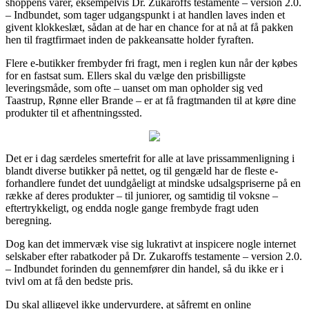
shoppens varer, eksempelvis Dr. Zukaroffs testamente – version 2.0.
– Indbundet, som tager udgangspunkt i at handlen laves inden et
givent klokkeslæt, sådan at de har en chance for at nå at få pakken
hen til fragtfirmaet inden de pakkeansatte holder fyraften.
Flere e-butikker frembyder fri fragt, men i reglen kun når der købes
for en fastsat sum. Ellers skal du vælge den prisbilligste
leveringsmåde, som ofte – uanset om man opholder sig ved
Taastrup, Rønne eller Brande – er at få fragtmanden til at køre dine
produkter til et afhentningssted.
Det er i dag særdeles smertefrit for alle at lave prissammenligning i
blandt diverse butikker på nettet, og til gengæld har de fleste e-
forhandlere fundet det uundgåeligt at mindske udsalgspriserne på en
række af deres produkter – til juniorer, og samtidig til voksne –
eftertrykkeligt, og endda nogle gange frembyde fragt uden
beregning.
Dog kan det immervæk vise sig lukrativt at inspicere nogle internet
selskaber efter rabatkoder på Dr. Zukaroffs testamente – version 2.0.
– Indbundet forinden du gennemfører din handel, så du ikke er i
tvivl om at få den bedste pris.
Du skal alligevel ikke undervurdere, at såfremt en online