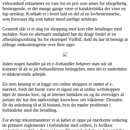
virksomhed reklamerer en vare for en pris som anses for ubegribelig
fremragende, er det mange gange være et karakteristika der viser en
fup netshop. Kortkøb er i hvert fald en del af en lovbestemmelse,
som forsvarer dig som køber imod uærlige netshops.
Generelt slår vi et slag for shopping med kort eller betalinger med
mobilen. Som en alternativ mulighed bør du drage fordel af en
afbetalingsordning fra for eksempel ViaBill, ifald du har til hensigt at
afdrage omkostningerne over flere uger.
Inden nogen handler på en e-forhandler behøver man når alt
kommer til alt se på forhandlerens betingelser, men det er undertiden
et tidskrævende arbejde.
En nem løsning er at kigge om online shoppen er støttet af e-
mærket, fordi det burde være et signal om at online webshoppen
føjer de danske love, og at internet butikken nu og da overvåges af
jurister der har den nødvendige knowhow om vilkårene. Desuden
får du anledning til at få bistand, hvis du møder problemer i
forbindelse med din bestilling.
For øvrigt rekommanderer vi at køber er oppe på mærkerne omkring
de primære reglementer i forbindelse med ordren, fx hvilken