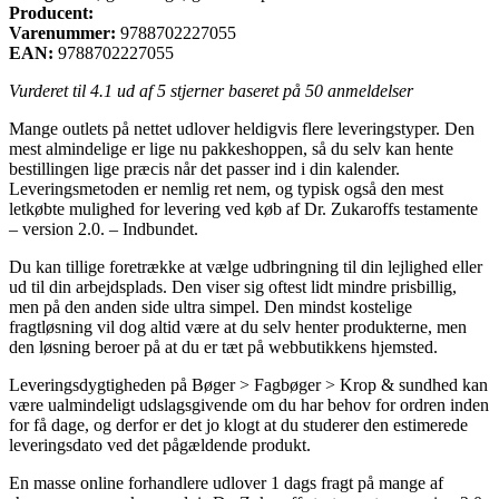
Producent:
Varenummer:
9788702227055
EAN:
9788702227055
Vurderet til
4.1
ud af 5 stjerner baseret på
50
anmeldelser
Mange outlets på nettet udlover heldigvis flere leveringstyper. Den
mest almindelige er lige nu pakkeshoppen, så du selv kan hente
bestillingen lige præcis når det passer ind i din kalender.
Leveringsmetoden er nemlig ret nem, og typisk også den mest
letkøbte mulighed for levering ved køb af Dr. Zukaroffs testamente
– version 2.0. – Indbundet.
Du kan tillige foretrække at vælge udbringning til din lejlighed eller
ud til din arbejdsplads. Den viser sig oftest lidt mindre prisbillig,
men på den anden side ultra simpel. Den mindst kostelige
fragtløsning vil dog altid være at du selv henter produkterne, men
den løsning beroer på at du er tæt på webbutikkens hjemsted.
Leveringsdygtigheden på Bøger > Fagbøger > Krop & sundhed kan
være ualmindeligt udslagsgivende om du har behov for ordren inden
for få dage, og derfor er det jo klogt at du studerer den estimerede
leveringsdato ved det pågældende produkt.
En masse online forhandlere udlover 1 dags fragt på mange af