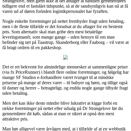
Strangelove, men glem ikke at det antager at handlen gemmenføres
tidligere end et fastslået tidspunkt, så at de sandsynligvis kan nå at få
varen ud af døren forinden logistikpersonalet har fyraften.
Nogle enkelte forretninger på nettet frembyder fragt uden betaling,
men i de fleste tilfælde er det forudsat at du aftager for en bestemt
pris. Som alternativ skal man gribe den mest betalelige
leveringsmanér, som mange gange – uden hensyn til om man
befinder sig tæt på Taastrup, Skanderborg eller Faaborg – vil være at
få bragt ordren til en pakkeshop.
Det er ret bekvemt for almindelige mennesker at sammenligne priser
(via fx PriceRunner) i blandt flere online forretninger, og følgelig har
mange SF Studios e-forhandlere været tvunget til at mindske
priserne på mange af deres varer – til babyer og børn, og tillige også
til damer og herrer – betragteligt, og endda nogle gange tilbyde fragt
uden betaling.
Men det kan ikke desto mindre blive lukrativt at kigge forbi en
række forretninger på nettet efter udsalg på Dr Strangelove før du
gennemfører dit køb, sådan at man er sikret at opnå den mest
attraktive pris.
Man bør alligevel være årvågen med, at i tilfælde af at en webbutik