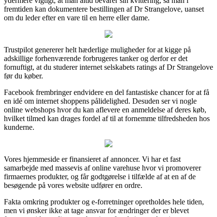
ydermere vigtigt, at man altid bevarer sin kvittering, så man i
fremtiden kan dokumentere bestillingen af Dr Strangelove, uanset
om du leder efter en vare til en herre eller dame.
Trustpilot genererer helt hæderlige muligheder for at kigge på
adskillige forhenværende forbrugeres tanker og derfor er det
fornuftigt, at du studerer internet selskabets ratings af Dr Strangelove
før du køber.
Facebook frembringer endvidere en del fantastiske chancer for at få
en idé om internet shoppens pålidelighed. Desuden ser vi nogle
online webshops hvor du kan aflevere en anmeldelse af deres køb,
hvilket tilmed kan drages fordel af til at fornemme tilfredsheden hos
kunderne.
Vores hjemmeside er finansieret af annoncer. Vi har et fast
samarbejde med massevis af online varehuse hvor vi promoverer
firmaernes produkter, og får godtgørelse i tilfælde af at en af de
besøgende på vores website udfører en ordre.
Fakta omkring produkter og e-forretninger opretholdes hele tiden,
men vi ønsker ikke at tage ansvar for ændringer der er blevet