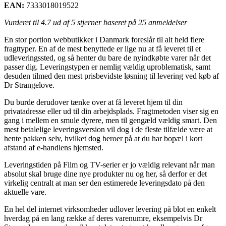
EAN:
7333018019522
Vurderet til
4.7
ud af 5 stjerner baseret på
25
anmeldelser
En stor portion webbutikker i Danmark foreslår til alt held flere
fragttyper. En af de mest benyttede er lige nu at få leveret til et
udleveringssted, og så henter du bare de nyindkøbte varer når det
passer dig. Leveringstypen er nemlig vældig uproblematisk, samt
desuden tilmed den mest prisbevidste løsning til levering ved køb af
Dr Strangelove.
Du burde derudover tænke over at få leveret hjem til din
privatadresse eller ud til din arbejdsplads. Fragtmetoden viser sig en
gang i mellem en smule dyrere, men til gengæld vældig smart. Den
mest betalelige leveringsversion vil dog i de fleste tilfælde være at
hente pakken selv, hvilket dog beroer på at du har bopæl i kort
afstand af e-handlens hjemsted.
Leveringstiden på Film og TV-serier er jo vældig relevant når man
absolut skal bruge dine nye produkter nu og her, så derfor er det
virkelig centralt at man ser den estimerede leveringsdato på den
aktuelle vare.
En hel del internet virksomheder udlover levering på blot en enkelt
hverdag på en lang række af deres varenumre, eksempelvis Dr