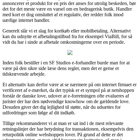
annoncerer et produkt for en pris der anses for utrolig beskeden, bør
det for det meste være en varsel om en bedragerisk butik. Handler
med kort er dog omsluttet af et regulativ, der redder folk imod
uærlige internet handler.
Generelt slår vi et slag for kortkøb eller mobilbetaling. Alternativt
kan du udnytte et afbetalingstilbud fra for eksempel ViaBill, for så
vidt du har i sinde at afbetale omkostningerne over en periode.
Inden folk bestiller i en SF Studios e-forhandler burde man for at
være på den sikre side læse dens regler, men det er gerne et
tidskrævende arbejde.
Et alternativ kan derfor være at se nærmere på om internet firmaet er
verificeret af e-mærket, da det typisk er et sympol på at netshoppen
forstår de danske love, udover at e-forretningen ofte evalueres af
jurister der har den nødvendige knowhow om de gældende love.
Desuden giver det dig lejlighed til støtte, når du udsættes for
udfordringer som følge af dit indkøb.
Tillige rekommanderer vi at man er sat ind i de mest relevante
retningslinjer der har betydning for transaktionen, eksempelvis den
returpolitik online webshoppen lover. På grund af dette er det