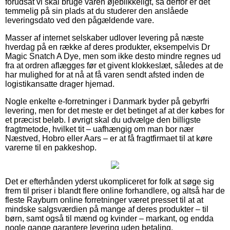
forudsat vi skal bruge varen øjeblikkeligt, så derfor er det
temmelig på sin plads at du studerer den anslåede
leveringsdato ved den pågældende vare.
Masser af internet selskaber udlover levering på næste
hverdag på en række af deres produkter, eksempelvis Dr
Magic Snatch A Dye, men som ikke desto mindre regnes ud
fra at ordren aflægges før et givent klokkeslæt, således at de
har mulighed for at nå at få varen sendt afsted inden de
logistikansatte drager hjemad.
Nogle enkelte e-forretninger i Danmark byder på gebyrfri
levering, men for det meste er det betinget af at der købes for
et præcist beløb. I øvrigt skal du udvælge den billigste
fragtmetode, hvilket tit – uafhængig om man bor nær
Næstved, Hobro eller Aars – er at få fragtfirmaet til at køre
varerne til en pakkeshop.
Det er efterhånden yderst ukompliceret for folk at søge sig
frem til priser i blandt flere online forhandlere, og altså har de
fleste Rayburn online forretninger været presset til at at
mindske salgsværdien på mange af deres produkter – til
børn, samt også til mænd og kvinder – markant, og endda
nogle gange garantere levering uden betaling.