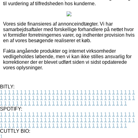
til vurdering af tilfredsheden hos kunderne.
Vores side finansieres af annonceindtægter. Vi har
samarbejdsaftaler med forskellige forhandlere på nettet hvor
vi formidler forretningernes varer, og indhenter provision hvis
en af vores besøgende realiserer et køb.
Fakta angående produkter og internet virksomheder
vedligeholdes løbende, men vi kan ikke stilles ansvarlig for
korrektioner der er blevet udført siden vi sidst opdaterede
vores oplysninger.
BITLY:
1
1
1
1
1
1
1
1
1
1
1
1
1
1
1
1
1
1
1
1
1
1
1
1
1
1
1
1
1
1
1
1
1
1
1
1
1
1
1
1
1
1
1
1
1
1
1
1
1
1
1
1
1
1
1
1
1
1
1
1
1
1
1
1
1
1
1
1
1
1
1
1
1
1
1
1
1
1
1
1
1
1
1
1
1
1
1
1
1
1
1
1
1
1
1
1
1
1
1
1
SPOTIFY:
1
1
1
1
1
1
1
1
1
1
1
1
1
1
1
1
1
1
1
1
1
1
1
1
1
1
1
1
1
1
1
1
1
1
1
1
1
1
1
1
1
1
1
1
1
1
1
1
1
1
1
1
1
1
1
1
1
1
1
1
1
1
1
1
1
1
1
1
1
1
1
1
1
1
1
1
1
1
1
1
1
1
1
1
1
1
1
1
1
1
1
1
1
1
1
1
1
1
1
1
CUTTLY BIO:
1