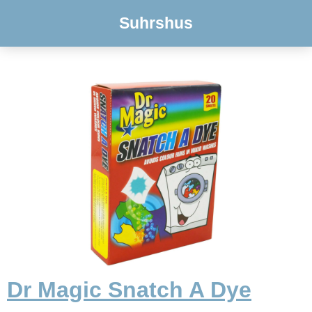
Suhrshus
Dr Magic Snatch A Dye