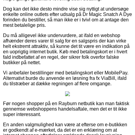
Dog kan det ikke desto mindre vise sig nyttigt at undersøge
enkelte online outlets efter udsalg på Dr Magic Snatch A Dye
forinden du bestiller, så man ikke er i tvivl om at antage den
mest betalelige pris.
Du må alligevel ikke undervurdere, at ifald en webshop
afhænder deres varer til salg for en salgspris der kan virke
helt ekstremt attraktiv, så kunne det tit være en indikation på
en uoprigtig internet butik. Køb med betalingskort er i hvert
fald indbefattet af en regel, der sikrer folk overfor falske
butikker på nettet.
Vi anbefaler bestillinger med betalingskort eller MobilePay.
Alternativt burde du anvende en løsning fra fx ViaBill, ifald
du tilstræber at dække regningen af flere omgange.
Før nogen shopper på en Rayburn netbutik kan man faktisk
gennemse webshoppens handelsaftale, men det er tit ikke
super interessant.
En anden valgmulighed kan være at efterse om e-butikken
er godkendt af e-mærket, da det er en erklæring om at