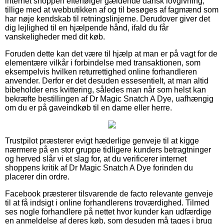
internet shoppen efterfølger gældende dansk lovgivning,
tillige med at webbutikken af og til besøges af fagmænd som
har nøje kendskab til retningslinjerne. Derudover giver det
dig lejlighed til en hjælpende hånd, ifald du får
vanskeligheder med dit køb.
Foruden dette kan det være til hjælp at man er på vagt for de
elementære vilkår i forbindelse med transaktionen, som
eksempelvis hvilken returrettighed online forhandleren
anvender. Derfor er det desuden essesentielt, at man altid
bibeholder ens kvittering, således man når som helst kan
bekræfte bestillingen af Dr Magic Snatch A Dye, uafhængig
om du er på gaveindkøb til en dame eller herre.
Trustpilot præsterer evigt hæderlige genveje til at kigge
nærmere på en stor gruppe tidligere kunders betragtninger
og herved slår vi et slag for, at du verificerer internet
shoppens kritik af Dr Magic Snatch A Dye forinden du
placerer din ordre.
Facebook præsterer tilsvarende de facto relevante genveje
til at få indsigt i online forhandlerens troværdighed. Tilmed
ses nogle forhandlere på nettet hvor kunder kan udfærdige
en anmeldelse af deres køb, som desuden må tages i brug