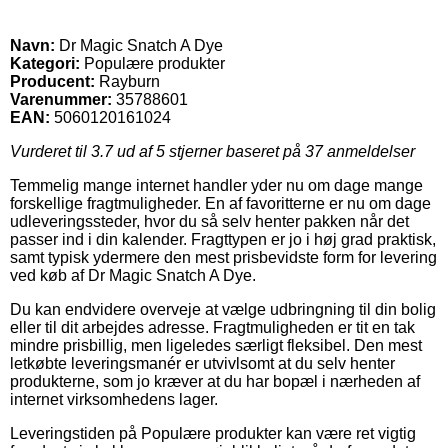
Navn:
Dr Magic Snatch A Dye
Kategori:
Populære produkter
Producent:
Rayburn
Varenummer:
35788601
EAN:
5060120161024
Vurderet til
3.7
ud af 5 stjerner baseret på
37
anmeldelser
Temmelig mange internet handler yder nu om dage mange
forskellige fragtmuligheder. En af favoritterne er nu om dage
udleveringssteder, hvor du så selv henter pakken når det
passer ind i din kalender. Fragttypen er jo i høj grad praktisk,
samt typisk ydermere den mest prisbevidste form for levering
ved køb af Dr Magic Snatch A Dye.
Du kan endvidere overveje at vælge udbringning til din bolig
eller til dit arbejdes adresse. Fragtmuligheden er tit en tak
mindre prisbillig, men ligeledes særligt fleksibel. Den mest
letkøbte leveringsmanér er utvivlsomt at du selv henter
produkterne, som jo kræver at du har bopæl i nærheden af
internet virksomhedens lager.
Leveringstiden på Populære produkter kan være ret vigtig