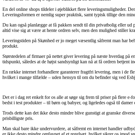
En del online shops tildeler i øjeblikket flere leveringsmuligheder. Den
Leveringsformen er nemlig super praktisk, samt typisk tillige den m
Du kan også planlægge at få pakken sendt til din privatbolig eller ud 
altid vise sig at være at hente ordren selv, men den mulighed stiller kr
Leveringstiden på Skønhed er jo meget væsentlig såfremt man har beho
produkt.
Størstedelen af firmaer på nettet giver levering på næste hverdag på
tidspunkt, således at de højst sandsynligt kan nå at få ordren betjent in
En række internet forhandlere garanterer fragtfri levering, men i de f
hvilket i mange tilfælde – uden hensyn til om du befinder sig ved Esbjer
Det er i dag ret enkelt for os alle at søge sig frem til priser på flere 
bedst i test produkter – til børn og babyer, og ligeledes også til dame
Trods dette kan det ikke desto mindre blive gunstigt at granske diver
prisbilligste pris.
Man skal bare ikke undervurdere, at såfremt en internet handler udbyde
er ikke desto mindre omfavnet af et regelsæt, hvilket sikrer os imod s