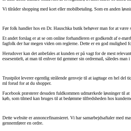
Vi tilråder shopping med kort eller mobilbetaling. Som en anden løsnin
Før folk handler hos en Dr. Hauschka butik behøver man for at være s
Et andet forslag er at se om online forhandleren er godkendt af e-mærke
fagfolk der har megen viden om reglerne. Dette er en god mulighed fo
Herudover kan det anbefales at kunden er på vagt for de mest relevant
essesentielt, at man til enhver tid gemmer sin ordremail, således man 
Trustpilot leverer egentlig strålende genveje til at iagttage en hel de
ml forud for at du shopper.
Facebook præsterer desuden fuldkommen udmærkede løsninger til at få
køb, som tilmed kan bruges til at bedømme tilfredsheden hos kundern
Dette website er annoncefinansieret. Vi har samarbejdsaftaler med mass
gennemfører en ordre.