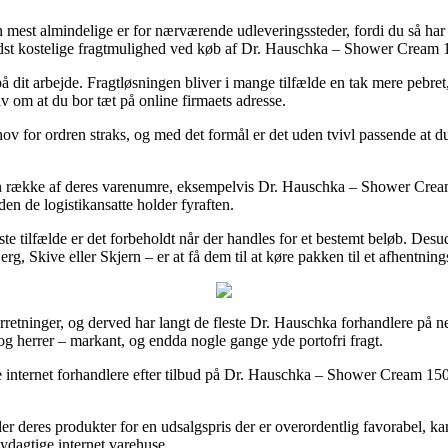
 mest almindelige er for nærværende udleveringssteder, fordi du så har fu
indst kostelige fragtmulighed ved køb af Dr. Hauschka – Shower Cream 
på dit arbejde. Fragtløsningen bliver i mange tilfælde en tak mere pebre
av om at du bor tæt på online firmaets adresse.
v for ordren straks, og med det formål er det uden tvivl passende at d
 en række af deres varenumre, eksempelvis Dr. Hauschka – Shower Cream 1
den de logistikansatte holder fyraften.
leste tilfælde er det forbeholdt når der handles for et bestemt beløb. D
g, Skive eller Skjern – er at få dem til at køre pakken til et afhentning
e-forretninger, og derved har langt de fleste Dr. Hauschka forhandlere på n
r og herrer – markant, og endda nogle gange yde portofri fragt.
se internet forhandlere efter tilbud på Dr. Hauschka – Shower Cream 150
r deres produkter for en udsalgspris der er overordentlig favorabel, ka
nydagtige internet varehuse.