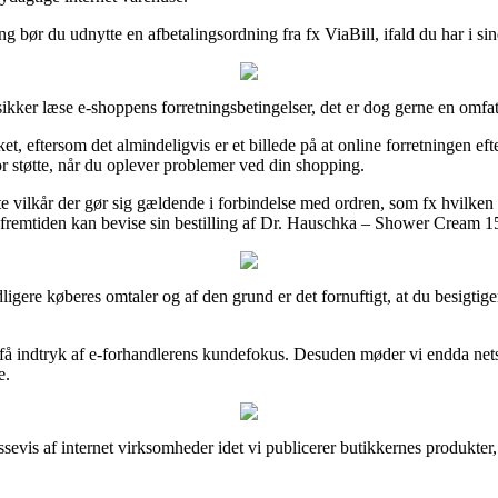
g bør du udnytte en afbetalingsordning fra fx ViaBill, ifald du har i s
ikker læse e-shoppens forretningsbetingelser, det er dog gerne en omfa
t, eftersom det almindeligvis er et billede på at online forretningen eft
r støtte, når du oplever problemer ved din shopping.
e vilkår der gør sig gældende i forbindelse med ordren, som fx hvilken
i fremtiden kan bevise sin bestilling af Dr. Hauschka – Shower Cream 15
l tidligere køberes omtaler og af den grund er det fornuftigt, at du bes
 indtryk af e-forhandlerens kundefokus. Desuden møder vi endda netsh
e.
evis af internet virksomheder idet vi publicerer butikkernes produkter,