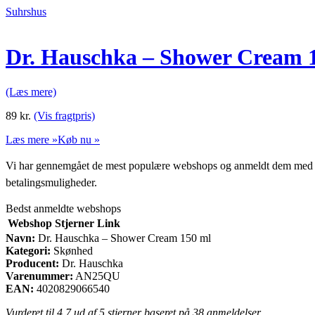
Suhrshus
Dr. Hauschka – Shower Cream 
(Læs mere)
89
kr.
(Vis fragtpris)
Læs mere »
Køb nu »
Vi har gennemgået de mest populære webshops og anmeldt dem med stjern
betalingsmuligheder.
Bedst anmeldte webshops
Webshop
Stjerner
Link
Navn:
Dr. Hauschka – Shower Cream 150 ml
Kategori:
Skønhed
Producent:
Dr. Hauschka
Varenummer:
AN25QU
EAN:
4020829066540
Vurderet til
4.7
ud af 5 stjerner baseret på
38
anmeldelser