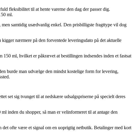
ld fleksibilitet til at hente varerne den dag der passer dig.
150 ml.
t, men samtidig usædvanlig enkel. Den prisbilligste fragttype vil dog
u kigger nærmere på den forventede leveringsdato på det aktuelle
50 ml, hvilket er påkrævet at bestillingen indsendes inden et fastsat
esuden burde man udvælge den mindst kostelige form for levering,
ssted.
ettet set sig tvunget til at nedskære udsalgspriserne på specielt deres
 ml inden du shopper, så man er velinformeret til at antage den
n det ofte være et signal om en uoprigtig netbutik. Betalinger med kort