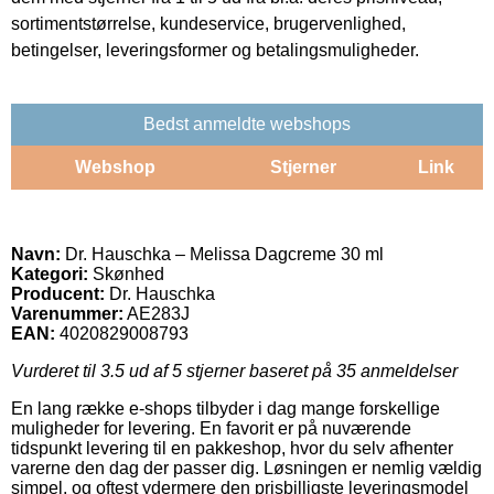
sortimentstørrelse, kundeservice, brugervenlighed,
betingelser, leveringsformer og betalingsmuligheder.
Bedst anmeldte webshops
Webshop
Stjerner
Link
Navn:
Dr. Hauschka – Melissa Dagcreme 30 ml
Kategori:
Skønhed
Producent:
Dr. Hauschka
Varenummer:
AE283J
EAN:
4020829008793
Vurderet til
3.5
ud af 5 stjerner baseret på
35
anmeldelser
En lang række e-shops tilbyder i dag mange forskellige
muligheder for levering. En favorit er på nuværende
tidspunkt levering til en pakkeshop, hvor du selv afhenter
varerne den dag der passer dig. Løsningen er nemlig vældig
simpel, og oftest ydermere den prisbilligste leveringsmodel