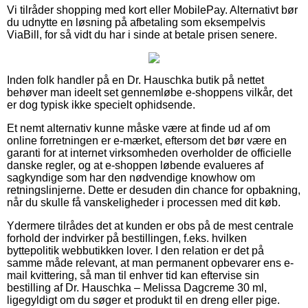
Vi tilråder shopping med kort eller MobilePay. Alternativt bør
du udnytte en løsning på afbetaling som eksempelvis
ViaBill, for så vidt du har i sinde at betale prisen senere.
Inden folk handler på en Dr. Hauschka butik på nettet
behøver man ideelt set gennemløbe e-shoppens vilkår, det
er dog typisk ikke specielt ophidsende.
Et nemt alternativ kunne måske være at finde ud af om
online forretningen er e-mærket, eftersom det bør være en
garanti for at internet virksomheden overholder de officielle
danske regler, og at e-shoppen løbende evalueres af
sagkyndige som har den nødvendige knowhow om
retningslinjerne. Dette er desuden din chance for opbakning,
når du skulle få vanskeligheder i processen med dit køb.
Ydermere tilrådes det at kunden er obs på de mest centrale
forhold der indvirker på bestillingen, f.eks. hvilken
byttepolitik webbutikken lover. I den relation er det på
samme måde relevant, at man permanent opbevarer ens e-
mail kvittering, så man til enhver tid kan eftervise sin
bestilling af Dr. Hauschka – Melissa Dagcreme 30 ml,
ligegyldigt om du søger et produkt til en dreng eller pige.