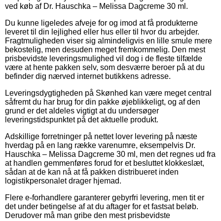
ved køb af Dr. Hauschka – Melissa Dagcreme 30 ml.
Du kunne ligeledes afveje for og imod at få produkterne
leveret til din lejlighed eller hus eller til hvor du arbejder.
Fragtmuligheden viser sig almindeligvis en lille smule mere
bekostelig, men desuden meget fremkommelig. Den mest
prisbevidste leveringsmulighed vil dog i de fleste tilfælde
være at hente pakken selv, som desværre beroer på at du
befinder dig nærved internet butikkens adresse.
Leveringsdygtigheden på Skønhed kan være meget central
såfremt du har brug for din pakke øjeblikkeligt, og af den
grund er det aldeles vigtigt at du undersøger
leveringstidspunktet på det aktuelle produkt.
Adskillige forretninger på nettet lover levering på næste
hverdag på en lang række varenumre, eksempelvis Dr.
Hauschka – Melissa Dagcreme 30 ml, men det regnes ud fra
at handlen gemmenføres forud for et besluttet klokkeslæt,
sådan at de kan nå at få pakken distribueret inden
logistikpersonalet drager hjemad.
Flere e-forhandlere garanterer gebyrfri levering, men tit er
det under betingelse af at du aftager for et fastsat beløb.
Derudover må man gribe den mest prisbevidste