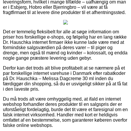
leveringsform, hvilket i mange tilfælde – uafhængig om man
er i Esbjerg, Hobro eller Bjerringbro – vil være at få
fragtfirmaet til at levere dine produkter til et afhentningssted.
Det er temmelig fleksibelt for alle at søge information om
priser hos forskellige e-shops, og følgelig har en lang række
Dr. Hauschka internet firmaer ikke kunne lade være med at
formindske salgsværdien på deres varer – til piger og
drenge, men også til mænd og kvinder – kolossalt, og endda
nogle gange præstere levering uden gebyr.
Derfor kan det trods alt blive profitabelt at se nærmere på et
par forskellige internet varehuse i Danmark efter rabatkoder
på Dr. Hauschka – Melissa Dagcreme 30 ml inden du
færdiggør din shopping, så du er usvigeligt sikker på at få fat
i den laveste pris.
Du må trods alt være omhyggelig med, at ifald en internet
webshop forhandler deres produkter til en salgspris der er
uforståeligt fordelagtig, burde det tit være et faresignal om en
falsk internet virksomhed. Handler med kort er heldigvis
omfattet af en bestemmelse, som garanterer køberen overfor
falske online webshops.