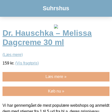
Suhrshus
Dr. Hauschka – Melissa
Dagcreme 30 ml
(Læs mere)
159
kr.
(Vis fragtpris)
Læs mere »
Køb nu »
Vi har gennemgået de mest populære webshops og anmeldt
dem med stjerner fra 1 til 5 ud fra bl.a. deres prisniveau,