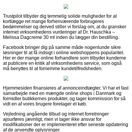
Trustpilot tilbyder dig temmelig solide muligheder for at
kortlægge ret mange forhenværende forbrugeres
bedømmelser og derved stiller vi forslag om, at du gransker
internet virksomhedens vurderinger af Dr. Hauschka –
Melissa Dagcreme 30 ml inden du lægger din bestilling.
Facebook bringer dig på samme måde nogenlunde sikre
løsninger til at få indsigt i online webshoppens popularitet.
Her er der mange online forhandlere som tilbyder kunderne
at publicere en kritik af virksomhedens service, som også
må benyttes til at fornemme kundetilfredsheden.
Hjemmesiden finansieres af annonceindtægter. Vi har et fast
samarbejde med en mængde online shops i Danmark og
formidler butikkernes produkter, og tager kommission for så
vidt en af vores brugere foretager et køb.
Vejledning angående tilbud og internet forretninger
ajourføres jævnligt, men vi tager ikke ansvar for
modifikationer der er implementeret efter seneste opdatering
af de anvendte oplysninger.