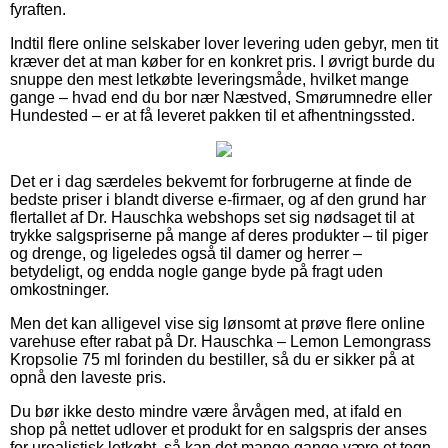
fyraften.
Indtil flere online selskaber lover levering uden gebyr, men tit
kræver det at man køber for en konkret pris. I øvrigt burde du
snuppe den mest letkøbte leveringsmåde, hvilket mange
gange – hvad end du bor nær Næstved, Smørumnedre eller
Hundested – er at få leveret pakken til et afhentningssted.
Det er i dag særdeles bekvemt for forbrugerne at finde de
bedste priser i blandt diverse e-firmaer, og af den grund har
flertallet af Dr. Hauschka webshops set sig nødsaget til at
trykke salgspriserne på mange af deres produkter – til piger
og drenge, og ligeledes også til damer og herrer –
betydeligt, og endda nogle gange byde på fragt uden
omkostninger.
Men det kan alligevel vise sig lønsomt at prøve flere online
varehuse efter rabat på Dr. Hauschka – Lemon Lemongrass
Kropsolie 75 ml forinden du bestiller, så du er sikker på at
opnå den laveste pris.
Du bør ikke desto mindre være årvågen med, at ifald en
shop på nettet udlover et produkt for en salgspris der anses
for urealistisk letkøbt, så kan det mange gange være et tegn