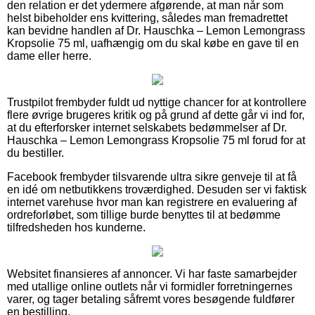
den relation er det ydermere afgørende, at man når som
helst bibeholder ens kvittering, således man fremadrettet
kan bevidne handlen af Dr. Hauschka – Lemon Lemongrass
Kropsolie 75 ml, uafhængig om du skal købe en gave til en
dame eller herre.
Trustpilot frembyder fuldt ud nyttige chancer for at kontrollere
flere øvrige brugeres kritik og på grund af dette går vi ind for,
at du efterforsker internet selskabets bedømmelser af Dr.
Hauschka – Lemon Lemongrass Kropsolie 75 ml forud for at
du bestiller.
Facebook frembyder tilsvarende ultra sikre genveje til at få
en idé om netbutikkens troværdighed. Desuden ser vi faktisk
internet varehuse hvor man kan registrere en evaluering af
ordreforløbet, som tillige burde benyttes til at bedømme
tilfredsheden hos kunderne.
Websitet finansieres af annoncer. Vi har faste samarbejder
med utallige online outlets når vi formidler forretningernes
varer, og tager betaling såfremt vores besøgende fuldfører
en bestilling.