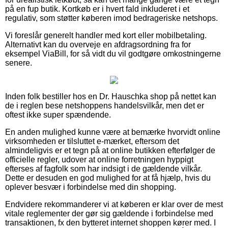
på en fup butik. Kortkøb er i hvert fald inkluderet i et
regulativ, som støtter køberen imod bedrageriske netshops.
Vi foreslår generelt handler med kort eller mobilbetaling.
Alternativt kan du overveje en afdragsordning fra for
eksempel ViaBill, for så vidt du vil godtgøre omkostningerne
senere.
Inden folk bestiller hos en Dr. Hauschka shop på nettet kan
de i reglen bese netshoppens handelsvilkår, men det er
oftest ikke super spændende.
En anden mulighed kunne være at bemærke hvorvidt online
virksomheden er tilsluttet e-mærket, eftersom det
almindeligvis er et tegn på at online butikken efterfølger de
officielle regler, udover at online forretningen hyppigt
efterses af fagfolk som har indsigt i de gældende vilkår.
Dette er desuden en god mulighed for at få hjælp, hvis du
oplever besvær i forbindelse med din shopping.
Endvidere rekommanderer vi at køberen er klar over de mest
vitale reglementer der gør sig gældende i forbindelse med
transaktionen, fx den bytteret internet shoppen kører med. I