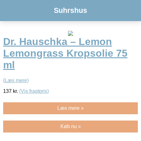
Suhrshus
Dr. Hauschka – Lemon
Lemongrass Kropsolie 75
ml
(Læs mere)
137
kr.
(Vis fragtpris)
Læs mere »
Køb nu »