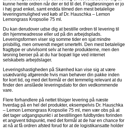
kunne hente ordren når der er tid til det. Fragtløsningen er jo
i høj grad enkel, samt endda tilmed den mest betalelige
leveringsmulighed ved køb af Dr. Hauschka – Lemon
Lemongrass Kropsolie 75 ml.
Du kan derudover udse dig at bestille ordren til levering til
din hjemmeadresse eller ud på din arbejdsplads.
Leveringsformen viser sig somme tider en sjat mindre
prisbillig, men omvendt meget smertefri. Den mest betalelige
fragttype er utvivlsomt selv at hente produkterne, men den
løsning beroer på at du har bopæl lige ved internet
selskabets arbejdslager.
Leveringshastigheden på Skønhed kan vise sig at være
usædvanlig afgørende hvis man behøver din pakke inden
for kort tid, og med det formål er det temmelig relevant at du
finder den anslåede leveringsdato for den vedkommende
vare.
Flere forhandlere på nettet tilsiger levering på næste
hverdag på en hel del produkter, eksempelvis Dr. Hauschka
– Lemon Lemongrass Kropsolie 75 ml, men vær obs på at
det tager udgangspunkt i at bestillingen fuldbyrdes forinden
et angivent tidspunkt, med det formål at de har en chance for
at nå at få ordren afsted forud for at de logistikansatte holder