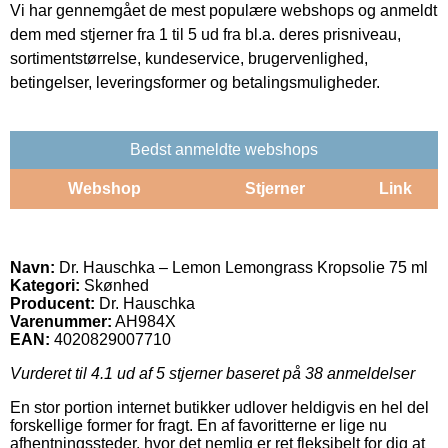
Vi har gennemgået de mest populære webshops og anmeldt
dem med stjerner fra 1 til 5 ud fra bl.a. deres prisniveau,
sortimentstørrelse, kundeservice, brugervenlighed,
betingelser, leveringsformer og betalingsmuligheder.
Bedst anmeldte webshops
Webshop
Stjerner
Link
Navn:
Dr. Hauschka – Lemon Lemongrass Kropsolie 75 ml
Kategori:
Skønhed
Producent:
Dr. Hauschka
Varenummer:
AH984X
EAN:
4020829007710
Vurderet til
4.1
ud af 5 stjerner baseret på
38
anmeldelser
En stor portion internet butikker udlover heldigvis en hel del
forskellige former for fragt. En af favoritterne er lige nu
afhentningssteder, hvor det nemlig er ret fleksibelt for dig at