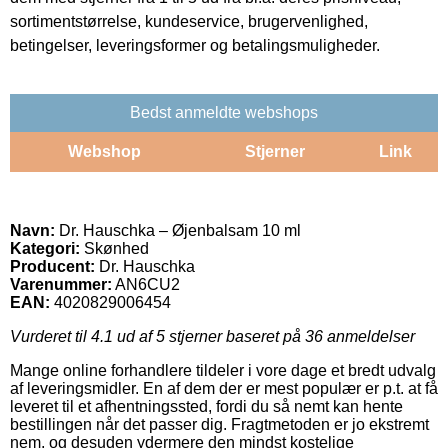
sortimentstørrelse, kundeservice, brugervenlighed,
betingelser, leveringsformer og betalingsmuligheder.
Bedst anmeldte webshops
Webshop
Stjerner
Link
Navn:
Dr. Hauschka – Øjenbalsam 10 ml
Kategori:
Skønhed
Producent:
Dr. Hauschka
Varenummer:
AN6CU2
EAN:
4020829006454
Vurderet til
4.1
ud af 5 stjerner baseret på
36
anmeldelser
Mange online forhandlere tildeler i vore dage et bredt udvalg
af leveringsmidler. En af dem der er mest populær er p.t. at få
leveret til et afhentningssted, fordi du så nemt kan hente
bestillingen når det passer dig. Fragtmetoden er jo ekstremt
nem, og desuden ydermere den mindst kostelige