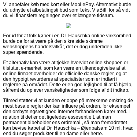
Vi anbefaler køb med kort eller MobilePay. Alternativt burde
du udnytte et afbetalingstilbud som f.eks. ViaBill, for så vidt
du vil finansiere regningen over et længere tidsrum.
Forud for at folk køber i en Dr. Hauschka online virksomhed
burde de for at være på den sikre side skimme
webshoppens handelsvilkår, det er dog undertiden ikke
super spændende.
Et alternativ kan være at tjekke hvorvidt online shoppen er
tilsluttet e-mærket, som kan være en tilkendegivelse af at
online firmaet overholder de officielle danske regler, og at
den hyppigt revurderes af specialister som er indført i
reglerne på området. Dette er en god lejlighed til at få hjælp,
såfremt du oplever vanskeligheder som følge af dit indkøb.
Tilmed støtter vi at kunden er oppe på mærkerne omkring de
mest basale regler der kan influere på ordren, for eksempel
den ombytningsrettighed internet forhandleren kører med. I
relation til det er det ligeledes essesentielt, at man
permanent bibeholder ens ordremail, så man fremadrettet
kan bevise købet af Dr. Hauschka – Øjenbalsam 10 ml, hvad
end du søger produkter til en dame eller herre.