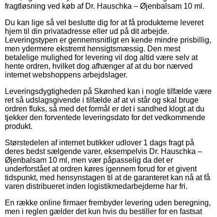
fragtløsning ved køb af Dr. Hauschka – Øjenbalsam 10 ml.
Du kan lige så vel beslutte dig for at få produkterne leveret
hjem til din privatadresse eller ud på dit arbejde.
Leveringstypen er gennemsnitligt en kende mindre prisbillig,
men ydermere ekstremt hensigtsmæssig. Den mest
betalelige mulighed for levering vil dog altid være selv at
hente ordren, hvilket dog afhænger af at du bor nærved
internet webshoppens arbejdslager.
Leveringsdygtigheden på Skønhed kan i nogle tilfælde være
ret så udslagsgivende i tilfælde af at vi står og skal bruge
ordren fluks, så med det formål er det i sandhed klogt at du
tjekker den forventede leveringsdato for det vedkommende
produkt.
Størstedelen af internet butikker udlover 1 dags fragt på
deres bedst sælgende varer, eksempelvis Dr. Hauschka –
Øjenbalsam 10 ml, men vær påpasselig da det er
underforstået at ordren køres igennem forud for et givent
tidspunkt, med hensynstagen til at de garanteret kan nå at få
varen distribueret inden logistikmedarbejderne har fri.
En række online firmaer frembyder levering uden beregning,
men i reglen gælder det kun hvis du bestiller for en fastsat