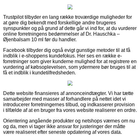
Trustpilot tilbyder en lang række troværdige muligheder for
at gøre dig bekendt med forskellige andre brugeres
synspunkter og på grund af dette går vi ind for, at du vurderer
online forretningens bedømmelser af Dr. Hauschka –
Øjenbalsam 10 ml før du handler.
Facebook tilbyder dig også evigt gunstige metoder til at få
indblik i e-shoppens kundefokus. Her ses en række e-
forretninger som giver kunderne mulighed for at registrere en
vurdering af købsoplevelsen, som ydermere bør bruges til at
få et indblik i kundetilfredsheden.
Dette website finansieres af annonceindtægter. Vi har tætte
samarbejder med masser af forhandlere på nettet idet vi
introducerer forretningernes tilbud, og indkasserer provision
i tilfælde af at en bruger fra vores website realiserer en ordre.
Orientering angående produkter og netshops værnes om nu
og da, men vi tager ikke ansvar for justeringer der måtte
være realiseret efter seneste opdatering af vores data.