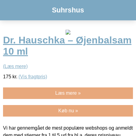
Suhrshus
Dr. Hauschka – Øjenbalsam
10 ml
(Læs mere)
175
kr.
(Vis fragtpris)
Læs mere »
Køb nu »
Vi har gennemgået de mest populære webshops og anmeldt
dem med stjerner fra 1 til 5 ud fra bl.a. deres prisniveau,