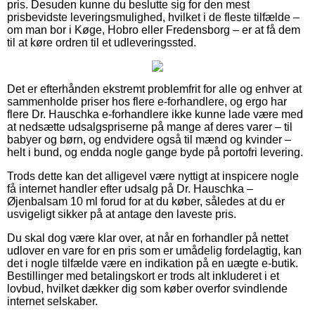
pris. Desuden kunne du beslutte sig for den mest
prisbevidste leveringsmulighed, hvilket i de fleste tilfælde –
om man bor i Køge, Hobro eller Fredensborg – er at få dem
til at køre ordren til et udleveringssted.
Det er efterhånden ekstremt problemfrit for alle og enhver at
sammenholde priser hos flere e-forhandlere, og ergo har
flere Dr. Hauschka e-forhandlere ikke kunne lade være med
at nedsætte udsalgspriserne på mange af deres varer – til
babyer og børn, og endvidere også til mænd og kvinder –
helt i bund, og endda nogle gange byde på portofri levering.
Trods dette kan det alligevel være nyttigt at inspicere nogle
få internet handler efter udsalg på Dr. Hauschka –
Øjenbalsam 10 ml forud for at du køber, således at du er
usvigeligt sikker på at antage den laveste pris.
Du skal dog være klar over, at når en forhandler på nettet
udlover en vare for en pris som er umådelig fordelagtig, kan
det i nogle tilfælde være en indikation på en uægte e-butik.
Bestillinger med betalingskort er trods alt inkluderet i et
lovbud, hvilket dækker dig som køber overfor svindlende
internet selskaber.