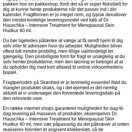
pakken hos en pakkeshop, fordi det så er super fleksibelt for
dig at kunne hente produkterne når det passer ind i din
kalender. Fragtformen er jo meget nem, og typisk derudover
den mindst kostelige leveringsmodel ved køb af Dr.
Hauschka – Intensive Treatment for Menopausal Skin
Hudkur 40 ml.
Du bør ligeledes påtænke at vælge at få sendt hjem til dig
selv eller til adressen hvor du arbejder. Muligheden bliver
oftest lidt mindre prisbillig, men tillige ualmindeligt let
gængelig. Den prisbilligste form for fragt er unægtelig at du
selv henter produkterne, men den løsning er betinget af at
du opholder dig med kort afstand til online virksomhedens
bopæl.
Fragtperioden på Skønhed er jo temmelig essentiel ifald du
mangler produktet straks, og i det øjemed er det nemlig
aktuelt at vi undersøger den forventede leveringsdato på
den relevante vare.
En række internet shops garanterer muligheden for dag-til-
dag levering på massevis af produkter, eksempelvis Dr.
Hauschka – Intensive Treatment for Menopausal Skin
Hudkur 40 ml, men vær påpasselig da det påkræver at orden
realiseres forinden et angivent klokkeslæt, så de