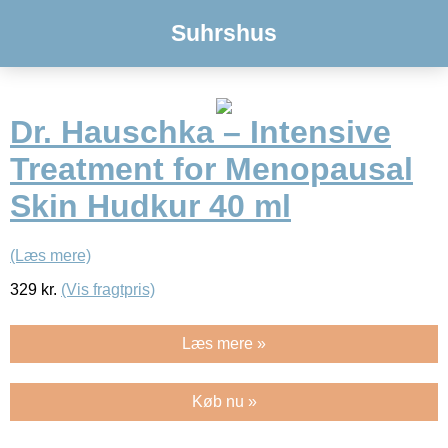
Suhrshus
Dr. Hauschka – Intensive
Treatment for Menopausal
Skin Hudkur 40 ml
(Læs mere)
329
kr.
(Vis fragtpris)
Læs mere »
Køb nu »