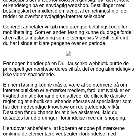
et kendetegn på en snydagtig webshop. Bestillinger med
betalingskort er imidlertid omfavnet af en retningslinje, der
redder os overfor snydagtige internet selskaber.
Generelt anbefaler vi køb med gængse betalingskort eller
mobilbetaling. Som en anden løsning kunne du drage fordel
af en afbetalingsløsning som eksempelvis ViaBill, såfremt
du har i sinde at klare pengene over en periode.
Før nogen handler på en Dr. Hauschka webbutik burde de
principielt gennemlæse deres vilkår, det er dog almindeligvis
ikke videre spændende.
En nem løsning kunne måske være at se nærmere på om
internet butikken er e-mærket medlem, fordi det typisk er en
tryghed om at e-forhandleren adlyder de officielle danske
regler, og at e-butikken løbende efterses af specialister som
har den nødvendige knowhow om de gældende vilkår.
Desuden får du chance for at blive assisteret, ifald du
udsættes for udfordringer i forbindelse med din shopping.
Herudover anbefaler vi at køberen er oppe på mærkerne
omkring de elementære vedtægter i forbindelse med