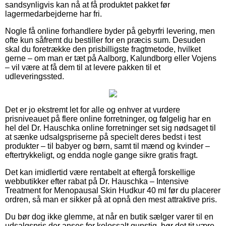
sandsynligvis kan nå at få produktet pakket før
lagermedarbejderne har fri.
Nogle få online forhandlere byder på gebyrfri levering, men
ofte kun såfremt du bestiller for en præcis sum. Desuden
skal du foretrække den prisbilligste fragtmetode, hvilket
gerne – om man er tæt på Aalborg, Kalundborg eller Vojens
– vil være at få dem til at levere pakken til et
udleveringssted.
Det er jo ekstremt let for alle og enhver at vurdere
prisniveauet på flere online forretninger, og følgelig har en
hel del Dr. Hauschka online forretninger set sig nødsaget til
at sænke udsalgspriserne på specielt deres bedst i test
produkter – til babyer og børn, samt til mænd og kvinder –
eftertrykkeligt, og endda nogle gange sikre gratis fragt.
Det kan imidlertid være rentabelt at eftergå forskellige
webbutikker efter rabat på Dr. Hauschka – Intensive
Treatment for Menopausal Skin Hudkur 40 ml før du placerer
ordren, så man er sikker på at opnå den mest attraktive pris.
Du bør dog ikke glemme, at når en butik sælger varer til en
udsalgspris der anses for kolossalt gunstig, bør det tit være