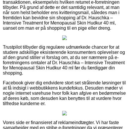
transaktionen, eksempelvis hvilken returret e-forretningen
tilbyder. På grund af dette er det samtidig relevant, at man
når som helst beholder ens kvitteringsmail, således man i
fremtiden kan bevidne sin shopping af Dr. Hauschka –
Intensive Treatment for Menopausal Skin Hudkur 40 ml,
uanset om man er på shopping til en pige eller dreng.
Trustpilot tilbyder dig regulære udmærkede chancer for at
studere adskillige eksisterende konsumenters oplevelser og
af den grund stiller vi forslag om, at du ser nærmere på e-
forretningens omtaler af Dr. Hauschka – Intensive Treatment
for Menopausal Skin Hudkur 40 ml før du færdiggør din
shopping.
Facebook giver dig endvidere stort set strålende løsninger til
at få indsigt i webbutikkens kundefokus. Desuden møder vi
nogle internet varehuse hvor folk kan afgive en bedømmelse
af deres køb, som desuden kan benyttes til at vurdere hvor
tilfredse kunderne er.
Vores side er finansieret af reklameindtægter. Vi har faste
samarbejder med en stribe e-forretninger da vi præsenterer