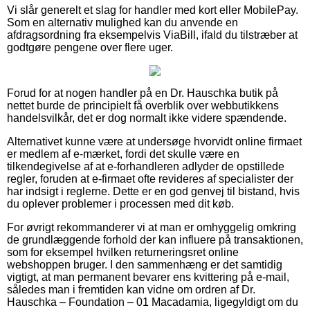
Vi slår generelt et slag for handler med kort eller MobilePay.
Som en alternativ mulighed kan du anvende en
afdragsordning fra eksempelvis ViaBill, ifald du tilstræber at
godtgøre pengene over flere uger.
Forud for at nogen handler på en Dr. Hauschka butik på
nettet burde de principielt få overblik over webbutikkens
handelsvilkår, det er dog normalt ikke videre spændende.
Alternativet kunne være at undersøge hvorvidt online firmaet
er medlem af e-mærket, fordi det skulle være en
tilkendegivelse af at e-forhandleren adlyder de opstillede
regler, foruden at e-firmaet ofte revideres af specialister der
har indsigt i reglerne. Dette er en god genvej til bistand, hvis
du oplever problemer i processen med dit køb.
For øvrigt rekommanderer vi at man er omhyggelig omkring
de grundlæggende forhold der kan influere på transaktionen,
som for eksempel hvilken returneringsret online
webshoppen bruger. I den sammenhæng er det samtidig
vigtigt, at man permanent bevarer ens kvittering på e-mail,
således man i fremtiden kan vidne om ordren af Dr.
Hauschka – Foundation – 01 Macadamia, ligegyldigt om du