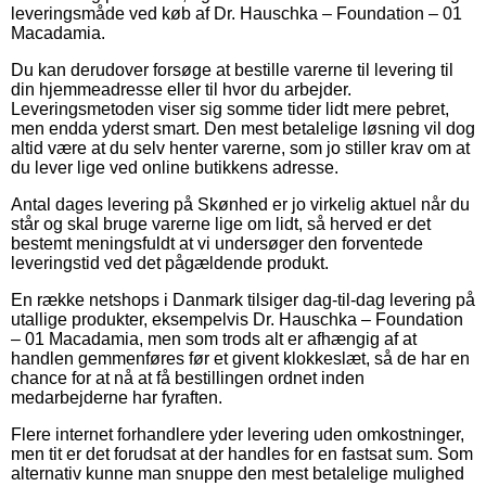
leveringsmåde ved køb af Dr. Hauschka – Foundation – 01
Macadamia.
Du kan derudover forsøge at bestille varerne til levering til
din hjemmeadresse eller til hvor du arbejder.
Leveringsmetoden viser sig somme tider lidt mere pebret,
men endda yderst smart. Den mest betalelige løsning vil dog
altid være at du selv henter varerne, som jo stiller krav om at
du lever lige ved online butikkens adresse.
Antal dages levering på Skønhed er jo virkelig aktuel når du
står og skal bruge varerne lige om lidt, så herved er det
bestemt meningsfuldt at vi undersøger den forventede
leveringstid ved det pågældende produkt.
En række netshops i Danmark tilsiger dag-til-dag levering på
utallige produkter, eksempelvis Dr. Hauschka – Foundation
– 01 Macadamia, men som trods alt er afhængig af at
handlen gemmenføres før et givent klokkeslæt, så de har en
chance for at nå at få bestillingen ordnet inden
medarbejderne har fyraften.
Flere internet forhandlere yder levering uden omkostninger,
men tit er det forudsat at der handles for en fastsat sum. Som
alternativ kunne man snuppe den mest betalelige mulighed