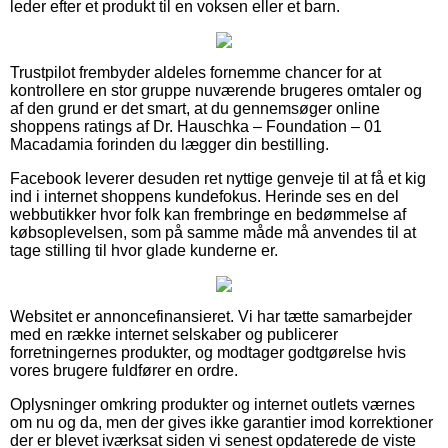
leder efter et produkt til en voksen eller et barn.
Trustpilot frembyder aldeles fornemme chancer for at
kontrollere en stor gruppe nuværende brugeres omtaler og
af den grund er det smart, at du gennemsøger online
shoppens ratings af Dr. Hauschka – Foundation – 01
Macadamia forinden du lægger din bestilling.
Facebook leverer desuden ret nyttige genveje til at få et kig
ind i internet shoppens kundefokus. Herinde ses en del
webbutikker hvor folk kan frembringe en bedømmelse af
købsoplevelsen, som på samme måde må anvendes til at
tage stilling til hvor glade kunderne er.
Websitet er annoncefinansieret. Vi har tætte samarbejder
med en række internet selskaber og publicerer
forretningernes produkter, og modtager godtgørelse hvis
vores brugere fuldfører en ordre.
Oplysninger omkring produkter og internet outlets værnes
om nu og da, men der gives ikke garantier imod korrektioner
der er blevet iværksat siden vi senest opdaterede de viste