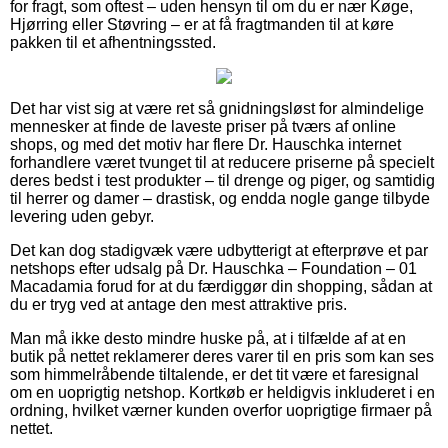
for fragt, som oftest – uden hensyn til om du er nær Køge,
Hjørring eller Støvring – er at få fragtmanden til at køre
pakken til et afhentningssted.
Det har vist sig at være ret så gnidningsløst for almindelige
mennesker at finde de laveste priser på tværs af online
shops, og med det motiv har flere Dr. Hauschka internet
forhandlere været tvunget til at reducere priserne på specielt
deres bedst i test produkter – til drenge og piger, og samtidig
til herrer og damer – drastisk, og endda nogle gange tilbyde
levering uden gebyr.
Det kan dog stadigvæk være udbytterigt at efterprøve et par
netshops efter udsalg på Dr. Hauschka – Foundation – 01
Macadamia forud for at du færdiggør din shopping, sådan at
du er tryg ved at antage den mest attraktive pris.
Man må ikke desto mindre huske på, at i tilfælde af at en
butik på nettet reklamerer deres varer til en pris som kan ses
som himmelråbende tiltalende, er det tit være et faresignal
om en uoprigtig netshop. Kortkøb er heldigvis inkluderet i en
ordning, hvilket værner kunden overfor uoprigtige firmaer på
nettet.