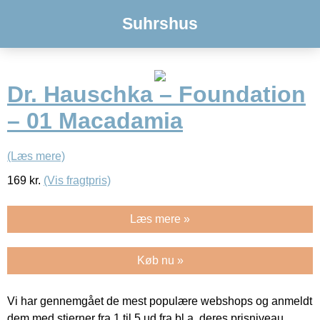
Suhrshus
Dr. Hauschka – Foundation
– 01 Macadamia
(Læs mere)
169
kr.
(Vis fragtpris)
Læs mere »
Køb nu »
Vi har gennemgået de mest populære webshops og anmeldt
dem med stjerner fra 1 til 5 ud fra bl.a. deres prisniveau,