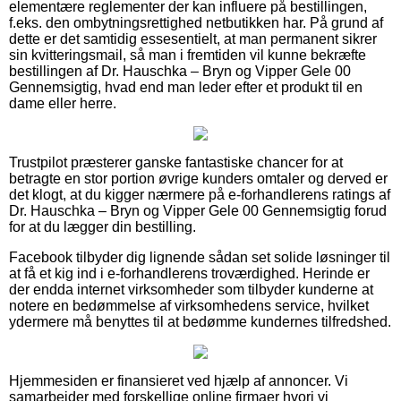
elementære reglementer der kan influere på bestillingen,
f.eks. den ombytningsrettighed netbutikken har. På grund af
dette er det samtidig essesentielt, at man permanent sikrer
sin kvitteringsmail, så man i fremtiden vil kunne bekræfte
bestillingen af Dr. Hauschka – Bryn og Vipper Gele 00
Gennemsigtig, hvad end man leder efter et produkt til en
dame eller herre.
Trustpilot præsterer ganske fantastiske chancer for at
betragte en stor portion øvrige kunders omtaler og derved er
det klogt, at du kigger nærmere på e-forhandlerens ratings af
Dr. Hauschka – Bryn og Vipper Gele 00 Gennemsigtig forud
for at du lægger din bestilling.
Facebook tilbyder dig lignende sådan set solide løsninger til
at få et kig ind i e-forhandlerens troværdighed. Herinde er
der endda internet virksomheder som tilbyder kunderne at
notere en bedømmelse af virksomhedens service, hvilket
ydermere må benyttes til at bedømme kundernes tilfredshed.
Hjemmesiden er finansieret ved hjælp af annoncer. Vi
samarbejder med forskellige online firmaer hvori vi