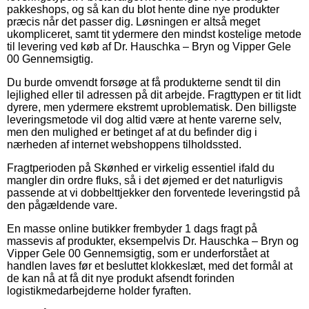
pakkeshops, og så kan du blot hente dine nye produkter
præcis når det passer dig. Løsningen er altså meget
ukompliceret, samt tit ydermere den mindst kostelige metode
til levering ved køb af Dr. Hauschka – Bryn og Vipper Gele
00 Gennemsigtig.
Du burde omvendt forsøge at få produkterne sendt til din
lejlighed eller til adressen på dit arbejde. Fragttypen er tit lidt
dyrere, men ydermere ekstremt uproblematisk. Den billigste
leveringsmetode vil dog altid være at hente varerne selv,
men den mulighed er betinget af at du befinder dig i
nærheden af internet webshoppens tilholdssted.
Fragtperioden på Skønhed er virkelig essentiel ifald du
mangler din ordre fluks, så i det øjemed er det naturligvis
passende at vi dobbelttjekker den forventede leveringstid på
den pågældende vare.
En masse online butikker frembyder 1 dags fragt på
massevis af produkter, eksempelvis Dr. Hauschka – Bryn og
Vipper Gele 00 Gennemsigtig, som er underforstået at
handlen laves før et besluttet klokkeslæt, med det formål at
de kan nå at få dit nye produkt afsendt forinden
logistikmedarbejderne holder fyraften.