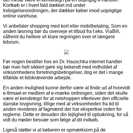
Kortkøb er i hvert fald dækket ind under
Indsigelsesordningen, der dækker køber imod uoprigtige
online varehuse.
Vi anbefaler shopping med kort eller mobilbetaling. Som en
anden løsning bør du overveje et tilbud fra f.eks. ViaBill,
såfremt du hellere vil klare regningen over et længere
tidsrum.
Før nogen bestiller hos en Dr. Hauschka internet handler
bør man helt sikkert gøre sig bekendt med indholdet af
virksomhedens forretningsbetingelser, dog er det i mange
tilfælde et tidskrævende arbejde.
En anden mulighed kunne derfor være at finde ud af hvorvidt
e-firmaet er medlem af e-mærke ordningen, siden det skulle
være et kendetegn for at netshoppen efterlever den officielle
danske lovgivning, tillige med at virksomheden fra tid til
anden revideres af fagmænd der har ekspertise inden for
reglerne. Dette er desuden din lejlighed til opbakning, for så
vidt du møder besvær som følge af dit indkøb.
Ligeså støtter vi at køberen er opmærksom på de