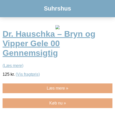
Suhrshus
Dr. Hauschka – Bryn og
Vipper Gele 00
Gennemsigtig
(Læs mere)
125
kr.
(Vis fragtpris)
Læs mere »
Køb nu »