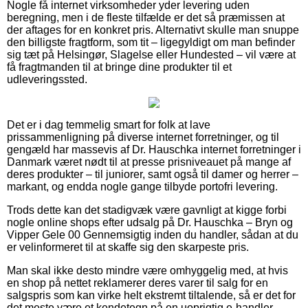
Nogle få internet virksomheder yder levering uden
beregning, men i de fleste tilfælde er det så præmissen at
der aftages for en konkret pris. Alternativt skulle man snuppe
den billigste fragtform, som tit – ligegyldigt om man befinder
sig tæt på Helsingør, Slagelse eller Hundested – vil være at
få fragtmanden til at bringe dine produkter til et
udleveringssted.
Det er i dag temmelig smart for folk at lave
prissammenligning på diverse internet forretninger, og til
gengæld har massevis af Dr. Hauschka internet forretninger i
Danmark været nødt til at presse prisniveauet på mange af
deres produkter – til juniorer, samt også til damer og herrer –
markant, og endda nogle gange tilbyde portofri levering.
Trods dette kan det stadigvæk være gavnligt at kigge forbi
nogle online shops efter udsalg på Dr. Hauschka – Bryn og
Vipper Gele 00 Gennemsigtig inden du handler, sådan at du
er velinformeret til at skaffe sig den skarpeste pris.
Man skal ikke desto mindre være omhyggelig med, at hvis
en shop på nettet reklamerer deres varer til salg for en
salgspris som kan virke helt ekstremt tiltalende, så er det for
det meste være et kendetegn på en uoprigtig e-handler.