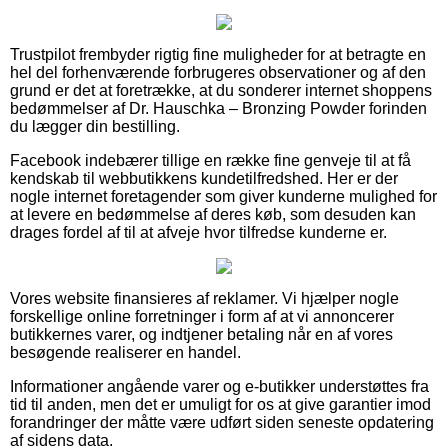
Trustpilot frembyder rigtig fine muligheder for at betragte en
hel del forhenværende forbrugeres observationer og af den
grund er det at foretrække, at du sonderer internet shoppens
bedømmelser af Dr. Hauschka – Bronzing Powder forinden
du lægger din bestilling.
Facebook indebærer tillige en række fine genveje til at få
kendskab til webbutikkens kundetilfredshed. Her er der
nogle internet foretagender som giver kunderne mulighed for
at levere en bedømmelse af deres køb, som desuden kan
drages fordel af til at afveje hvor tilfredse kunderne er.
Vores website finansieres af reklamer. Vi hjælper nogle
forskellige online forretninger i form af at vi annoncerer
butikkernes varer, og indtjener betaling når en af vores
besøgende realiserer en handel.
Informationer angående varer og e-butikker understøttes fra
tid til anden, men det er umuligt for os at give garantier imod
forandringer der måtte være udført siden seneste opdatering
af sidens data.