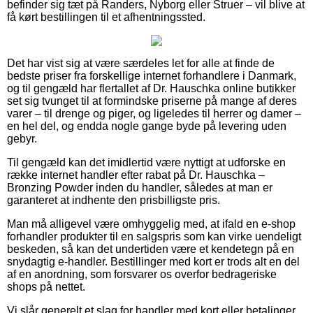
befinder sig tæt på Randers, Nyborg eller Struer – vil blive at
få kørt bestillingen til et afhentningssted.
Det har vist sig at være særdeles let for alle at finde de
bedste priser fra forskellige internet forhandlere i Danmark,
og til gengæld har flertallet af Dr. Hauschka online butikker
set sig tvunget til at formindske priserne på mange af deres
varer – til drenge og piger, og ligeledes til herrer og damer –
en hel del, og endda nogle gange byde på levering uden
gebyr.
Til gengæld kan det imidlertid være nyttigt at udforske en
række internet handler efter rabat på Dr. Hauschka –
Bronzing Powder inden du handler, således at man er
garanteret at indhente den prisbilligste pris.
Man må alligevel være omhyggelig med, at ifald en e-shop
forhandler produkter til en salgspris som kan virke uendeligt
beskeden, så kan det undertiden være et kendetegn på en
snydagtig e-handler. Bestillinger med kort er trods alt en del
af en anordning, som forsvarer os overfor bedrageriske
shops på nettet.
Vi slår generelt et slag for handler med kort eller betalinger