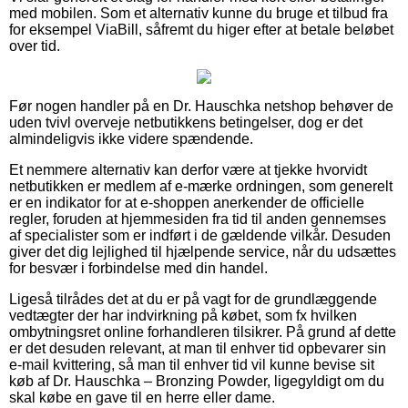
med mobilen. Som et alternativ kunne du bruge et tilbud fra
for eksempel ViaBill, såfremt du higer efter at betale beløbet
over tid.
Før nogen handler på en Dr. Hauschka netshop behøver de
uden tvivl overveje netbutikkens betingelser, dog er det
almindeligvis ikke videre spændende.
Et nemmere alternativ kan derfor være at tjekke hvorvidt
netbutikken er medlem af e-mærke ordningen, som generelt
er en indikator for at e-shoppen anerkender de officielle
regler, foruden at hjemmesiden fra tid til anden gennemses
af specialister som er indført i de gældende vilkår. Desuden
giver det dig lejlighed til hjælpende service, når du udsættes
for besvær i forbindelse med din handel.
Ligeså tilrådes det at du er på vagt for de grundlæggende
vedtægter der har indvirkning på købet, som fx hvilken
ombytningsret online forhandleren tilsikrer. På grund af dette
er det desuden relevant, at man til enhver tid opbevarer sin
e-mail kvittering, så man til enhver tid vil kunne bevise sit
køb af Dr. Hauschka – Bronzing Powder, ligegyldigt om du
skal købe en gave til en herre eller dame.