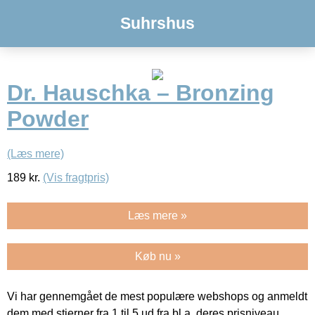
Suhrshus
Dr. Hauschka – Bronzing
Powder
(Læs mere)
189
kr.
(Vis fragtpris)
Læs mere »
Køb nu »
Vi har gennemgået de mest populære webshops og anmeldt
dem med stjerner fra 1 til 5 ud fra bl.a. deres prisniveau,