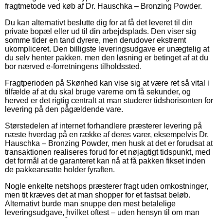
fragtmetode ved køb af Dr. Hauschka – Bronzing Powder.
Du kan alternativt beslutte dig for at få det leveret til din
private bopæl eller ud til din arbejdsplads. Den viser sig
somme tider en tand dyrere, men derudover ekstremt
ukompliceret. Den billigste leveringsudgave er unægtelig at
du selv henter pakken, men den løsning er betinget af at du
bor nærved e-forretningens tilholdssted.
Fragtperioden på Skønhed kan vise sig at være ret så vital i
tilfælde af at du skal bruge varerne om få sekunder, og
herved er det rigtig centralt at man studerer tidshorisonten for
levering på den pågældende vare.
Størstedelen af internet forhandlere præsterer levering på
næste hverdag på en række af deres varer, eksempelvis Dr.
Hauschka – Bronzing Powder, men husk at det er forudsat at
transaktionen realiseres forud for et nøjagtigt tidspunkt, med
det formål at de garanteret kan nå at få pakken fikset inden
de pakkeansatte holder fyraften.
Nogle enkelte netshops præsterer fragt uden omkostninger,
men tit kræves det at man shopper for et fastsat beløb.
Alternativt burde man snuppe den mest betalelige
leveringsudgave, hvilket oftest – uden hensyn til om man