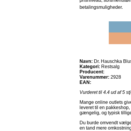
prisniveau, sortimentstø
betalingsmuligheder.
Navn:
Dr. Hauschka Blu
Kategori:
Restsalg
Producent:
Varenummer:
2928
EAN:
Vurderet til
4.4
ud af 5 st
Mange online outlets giv
leveret til en pakkeshop,
gængelig, og typisk tilli
Du burde omvendt vælge at
en tand mere omkostnings