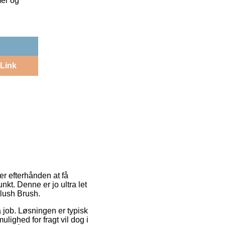
mer og
Link
r efterhånden at få
nkt. Denne er jo ultra let
Blush Brush.
å job. Løsningen er typisk
ighed for fragt vil dog i