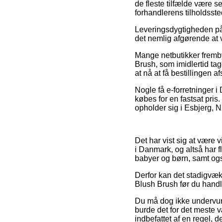
de fleste tilfælde være s
forhandlerens tilholdsste
Leveringsdygtigheden på R
det nemlig afgørende at 
Mange netbutikker fremb
Brush, som imidlertid tag
at nå at få bestillingen a
Nogle få e-forretninger i
købes for en fastsat pri
opholder sig i Esbjerg, Nø
Det har vist sig at være vi
i Danmark, og altså har f
babyer og børn, samt ogs
Derfor kan det stadigvæk 
Blush Brush før du handle
Du må dog ikke undervurd
burde det for det meste v
indbefattet af en regel, 