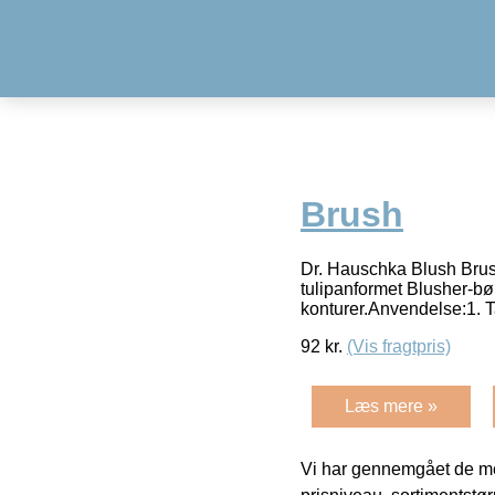
Brush
Dr. Hauschka Blush Brus
tulipanformet Blusher-bø
konturer.Anvendelse:1. 
92
kr.
(Vis fragtpris)
Læs mere »
Vi har gennemgået de mes