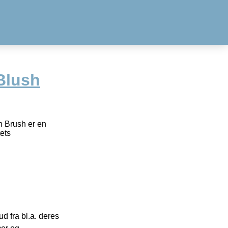
Blush
h Brush er en
ets
 fra bl.a. deres