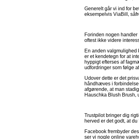
Generelt går vi ind for b
eksempelvis ViaBill, såfr
Forinden nogen handler i 
oftest ikke videre interes
En anden valgmulighed ka
er et kendetegn for at in
hyppigt efterses af fagmæ
udfordringer som følge af
Udover dette er det pris
håndhæves i forbindelse m
afgørende, at man stadig
Hauschka Blush Brush, ua
Trustpilot bringer dig ri
herved er det godt, at du
Facebook frembyder desud
ser vi nogle online vareh