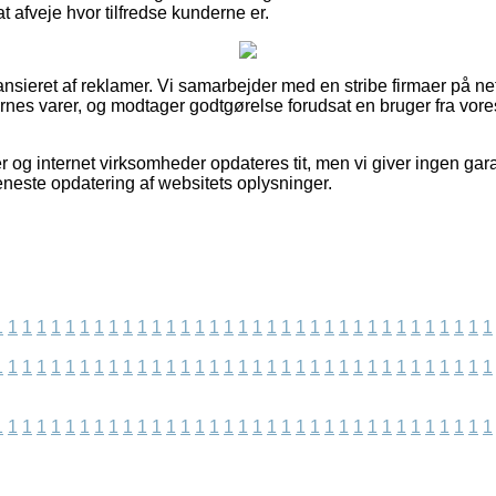
at afveje hvor tilfredse kunderne er.
sieret af reklamer. Vi samarbejder med en stribe firmaer på nette
es varer, og modtager godtgørelse forudsat en bruger fra vores
 og internet virksomheder opdateres tit, men vi giver ingen gara
eneste opdatering af websitets oplysninger.
1
1
1
1
1
1
1
1
1
1
1
1
1
1
1
1
1
1
1
1
1
1
1
1
1
1
1
1
1
1
1
1
1
1
1
1
1
1
1
1
1
1
1
1
1
1
1
1
1
1
1
1
1
1
1
1
1
1
1
1
1
1
1
1
1
1
1
1
1
1
1
1
1
1
1
1
1
1
1
1
1
1
1
1
1
1
1
1
1
1
1
1
1
1
1
1
1
1
1
1
1
1
1
1
1