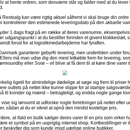
elv at hente ordren, som desværre står og falder med at du lever 
d.
estsalg kan være rigtig aktuel såfremt vi skal bruge din ordre l
vi kontrollerer den estimerede leveringsdato på den aktuelle var
yder 1 dags fragt på en række af deres varenumre, eksempelvi
er udgangspunkt i at du bestiller forinden et givent klokkeslæt, 
fsendt forud for at logistikmedarbejderne har fyraften.
 Danmark garanterer gebyrfri levering, men undertiden under for
s. Ellers må man udse dig den mest letkøbte form for levering, 
rresundby eller Sorø – vil blive at få dem til at køre dine varer t
rkelig ligetil for almindelige dødelige at søge sig frem til priser 
lere outlets på nettet ikke kunne slippe for at stampe salgsværdi
å til kvinder og mænd – betragteligt, og endda nogle gange lov
vise sig lønsomt at udforske nogle forretninger på nettet efter
r, sådan at du er sikret at opnå den mindst kostelige pris.
ere, at ifald en butik sælger deres varer til en pris som virke
ære et symbol på en uoprigtig internet shop. Kortbestillinger er
der beskytter dig som kunde imod uærlige online butikker.