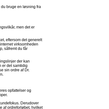
e du bruge en løsning fra
ngsvilkår, men det er
t, eftersom det generelt
t internet virksomheden
p, såfremt du får
ingslinjer der kan
n er det samtidig
e sin ordre af Dr.
n.
eres opfattelser og
pper.
s kundefokus. Derudover
 af ordreforløbet, hvilket