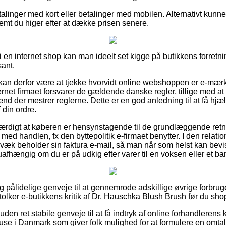
etalinger med kort eller betalinger med mobilen. Alternativt kunn
emt du higer efter at dække prisen senere.
en internet shop kan man ideelt set kigge på butikkens forretni
sant.
n derfor være at tjekke hvorvidt online webshoppen er e-mærke
ternet firmaet forsvarer de gældende danske regler, tillige med a
nd der mestrer reglerne. Dette er en god anledning til at få hjæl
 din ordre.
værdigt at køberen er hensynstagende til de grundlæggende retn
ed handlen, fx den byttepolitik e-firmaet benytter. I den relatio
væk beholder sin faktura e-mail, så man når som helst kan bevis
fhængig om du er på udkig efter varer til en voksen eller et bar
gtig pålidelige genveje til at gennemrode adskillige øvrige forbrug
 tolker e-butikkens kritik af Dr. Hauschka Blush Brush før du sho
en ret stabile genveje til at få indtryk af online forhandleren
use i Danmark som giver folk mulighed for at formulere en omtale