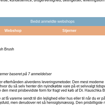
rrelse, kundeservice, brugervenlighed, betingelser, leveringsfor
Bedst anmeldte webshops
Webshop
Stjerner
sh Brush
jerner baseret på
7
anmeldelser
er efterhånden alverdens leveringsmetoder. Den mest moderne e
 hvor du så selv henter din nyindkøbte vare på et selvvalgt tidspu
ge den mest prisbevidste form for fragt ved køb af Dr. Hauschka 
 få varerne sendt til din lejlighed eller hus eller til når du er p
fuld, men derudover ret så hensigtsmæssig. Den prisbilligste mul