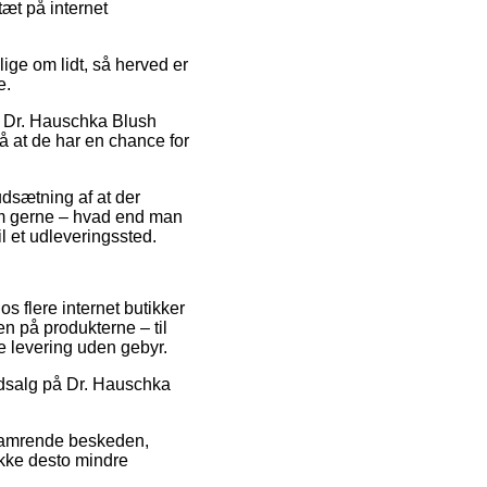
tæt på internet
ige om lidt, så herved er
e.
s Dr. Hauschka Blush
så at de har en chance for
udsætning af at der
som gerne – hvad end man
il et udleveringssted.
hos flere internet butikker
en på produkterne – til
e levering uden gebyr.
 udsalg på Dr. Hauschka
r hamrende beskeden,
 ikke desto mindre