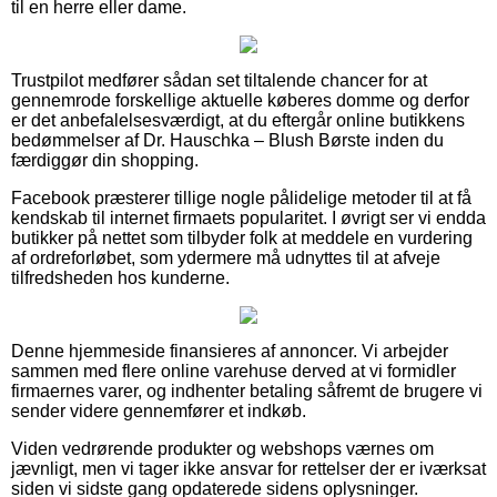
til en herre eller dame.
Trustpilot medfører sådan set tiltalende chancer for at
gennemrode forskellige aktuelle køberes domme og derfor
er det anbefalelsesværdigt, at du eftergår online butikkens
bedømmelser af Dr. Hauschka – Blush Børste inden du
færdiggør din shopping.
Facebook præsterer tillige nogle pålidelige metoder til at få
kendskab til internet firmaets popularitet. I øvrigt ser vi endda
butikker på nettet som tilbyder folk at meddele en vurdering
af ordreforløbet, som ydermere må udnyttes til at afveje
tilfredsheden hos kunderne.
Denne hjemmeside finansieres af annoncer. Vi arbejder
sammen med flere online varehuse derved at vi formidler
firmaernes varer, og indhenter betaling såfremt de brugere vi
sender videre gennemfører et indkøb.
Viden vedrørende produkter og webshops værnes om
jævnligt, men vi tager ikke ansvar for rettelser der er iværksat
siden vi sidste gang opdaterede sidens oplysninger.