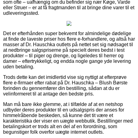
som ofte – uafhængig om du befinder sig nær Køge, Varde
eller Struer – er at få fragtmanden til at bringe dine varer til et
udleveringssted.
Det er efterhånden super bekvemt for almindelige dødelige
at finde de laveste priser hos flere e-forhandlere, og altså har
masser af Dr. Hauschka outlets på nettet set sig nødsaget til
at nedbringe salgspriserne på specielt deres bedst i test
produkter – til piger og drenge, og ligeledes til herrer og
damer – eftertrykkeligt, og endda nogle gange yde levering
uden betaling.
Trods dette kan det imidlertid vise sig nyttigt at efterprøve
flere e-firmaer efter rabat på Dr. Hauschka – Blush Børste
forinden du gennemfører din bestilling, sådan at du er
velinformeret til at antage den bedste pris.
Man må bare ikke glemme, at i tilfælde af at en netshop
udbyder deres produkter til en udsalgspris der anses for
himmelråbende beskeden, så kunne det tit være et
karakteristika der viser en uægte webbutik. Bestillinger med
betalingskort er trods alt en del af en forordning, som
begunstiger folk overfor uægte internet outlets.