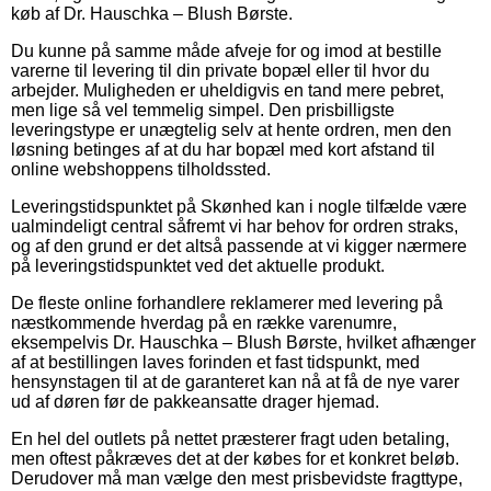
køb af Dr. Hauschka – Blush Børste.
Du kunne på samme måde afveje for og imod at bestille
varerne til levering til din private bopæl eller til hvor du
arbejder. Muligheden er uheldigvis en tand mere pebret,
men lige så vel temmelig simpel. Den prisbilligste
leveringstype er unægtelig selv at hente ordren, men den
løsning betinges af at du har bopæl med kort afstand til
online webshoppens tilholdssted.
Leveringstidspunktet på Skønhed kan i nogle tilfælde være
ualmindeligt central såfremt vi har behov for ordren straks,
og af den grund er det altså passende at vi kigger nærmere
på leveringstidspunktet ved det aktuelle produkt.
De fleste online forhandlere reklamerer med levering på
næstkommende hverdag på en række varenumre,
eksempelvis Dr. Hauschka – Blush Børste, hvilket afhænger
af at bestillingen laves forinden et fast tidspunkt, med
hensynstagen til at de garanteret kan nå at få de nye varer
ud af døren før de pakkeansatte drager hjemad.
En hel del outlets på nettet præsterer fragt uden betaling,
men oftest påkræves det at der købes for et konkret beløb.
Derudover må man vælge den mest prisbevidste fragttype,