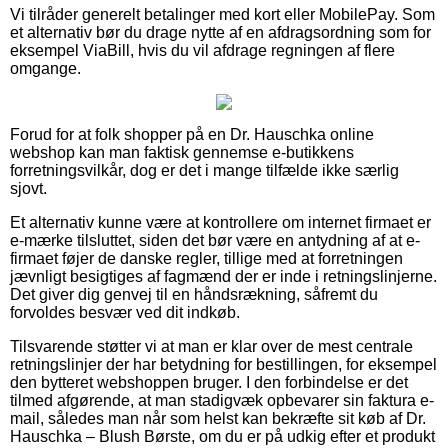
Vi tilråder generelt betalinger med kort eller MobilePay. Som
et alternativ bør du drage nytte af en afdragsordning som for
eksempel ViaBill, hvis du vil afdrage regningen af flere
omgange.
Forud for at folk shopper på en Dr. Hauschka online
webshop kan man faktisk gennemse e-butikkens
forretningsvilkår, dog er det i mange tilfælde ikke særlig
sjovt.
Et alternativ kunne være at kontrollere om internet firmaet er
e-mærke tilsluttet, siden det bør være en antydning af at e-
firmaet føjer de danske regler, tillige med at forretningen
jævnligt besigtiges af fagmænd der er inde i retningslinjerne.
Det giver dig genvej til en håndsrækning, såfremt du
forvoldes besvær ved dit indkøb.
Tilsvarende støtter vi at man er klar over de mest centrale
retningslinjer der har betydning for bestillingen, for eksempel
den bytteret webshoppen bruger. I den forbindelse er det
tilmed afgørende, at man stadigvæk opbevarer sin faktura e-
mail, således man når som helst kan bekræfte sit køb af Dr.
Hauschka – Blush Børste, om du er på udkig efter et produkt