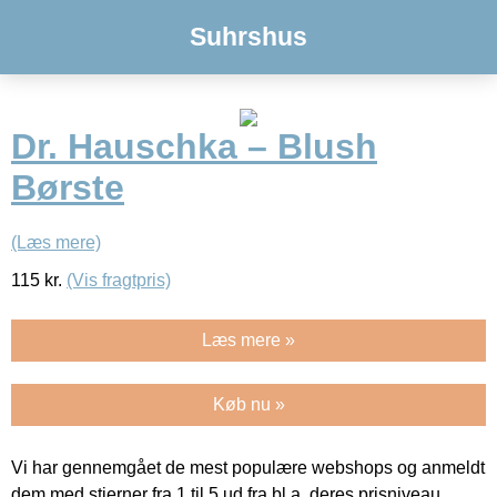
Suhrshus
Dr. Hauschka – Blush
Børste
(Læs mere)
115
kr.
(Vis fragtpris)
Læs mere »
Køb nu »
Vi har gennemgået de mest populære webshops og anmeldt
dem med stjerner fra 1 til 5 ud fra bl.a. deres prisniveau,