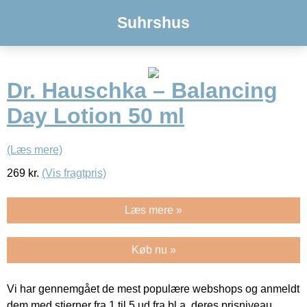
Suhrshus
Dr. Hauschka – Balancing
Day Lotion 50 ml
(Læs mere)
269
kr.
(Vis fragtpris)
Læs mere »
Køb nu »
Vi har gennemgået de mest populære webshops og anmeldt
dem med stjerner fra 1 til 5 ud fra bl.a. deres prisniveau,