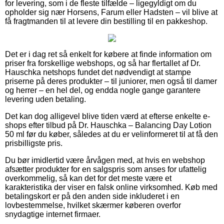
for levering, som i de fleste tilfælde – ligegyldigt om du
opholder sig nær Horsens, Farum eller Hadsten – vil blive at
få fragtmanden til at levere din bestilling til en pakkeshop.
Det er i dag ret så enkelt for købere at finde information om
priser fra forskellige webshops, og så har flertallet af Dr.
Hauschka netshops fundet det nødvendigt at stampe
priserne på deres produkter – til juniorer, men også til damer
og herrer – en hel del, og endda nogle gange garantere
levering uden betaling.
Det kan dog alligevel blive tiden værd at efterse enkelte e-
shops efter tilbud på Dr. Hauschka – Balancing Day Lotion
50 ml før du køber, således at du er velinformeret til at få den
prisbilligste pris.
Du bør imidlertid være årvågen med, at hvis en webshop
afsætter produkter for en salgspris som anses for ufattelig
overkommelig, så kan det for det meste være et
karakteristika der viser en falsk online virksomhed. Køb med
betalingskort er på den anden side inkluderet i en
lovbestemmelse, hvilket skærmer køberen overfor
snydagtige internet firmaer.