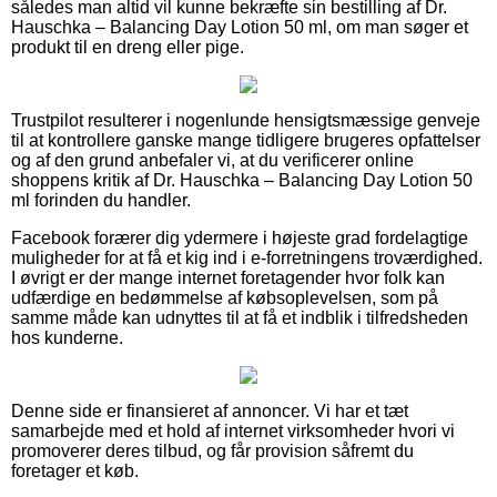
således man altid vil kunne bekræfte sin bestilling af Dr.
Hauschka – Balancing Day Lotion 50 ml, om man søger et
produkt til en dreng eller pige.
Trustpilot resulterer i nogenlunde hensigtsmæssige genveje
til at kontrollere ganske mange tidligere brugeres opfattelser
og af den grund anbefaler vi, at du verificerer online
shoppens kritik af Dr. Hauschka – Balancing Day Lotion 50
ml forinden du handler.
Facebook forærer dig ydermere i højeste grad fordelagtige
muligheder for at få et kig ind i e-forretningens troværdighed.
I øvrigt er der mange internet foretagender hvor folk kan
udfærdige en bedømmelse af købsoplevelsen, som på
samme måde kan udnyttes til at få et indblik i tilfredsheden
hos kunderne.
Denne side er finansieret af annoncer. Vi har et tæt
samarbejde med et hold af internet virksomheder hvori vi
promoverer deres tilbud, og får provision såfremt du
foretager et køb.