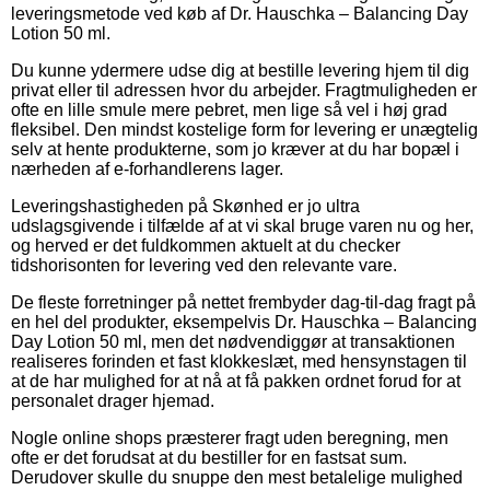
leveringsmetode ved køb af Dr. Hauschka – Balancing Day
Lotion 50 ml.
Du kunne ydermere udse dig at bestille levering hjem til dig
privat eller til adressen hvor du arbejder. Fragtmuligheden er
ofte en lille smule mere pebret, men lige så vel i høj grad
fleksibel. Den mindst kostelige form for levering er unægtelig
selv at hente produkterne, som jo kræver at du har bopæl i
nærheden af e-forhandlerens lager.
Leveringshastigheden på Skønhed er jo ultra
udslagsgivende i tilfælde af at vi skal bruge varen nu og her,
og herved er det fuldkommen aktuelt at du checker
tidshorisonten for levering ved den relevante vare.
De fleste forretninger på nettet frembyder dag-til-dag fragt på
en hel del produkter, eksempelvis Dr. Hauschka – Balancing
Day Lotion 50 ml, men det nødvendiggør at transaktionen
realiseres forinden et fast klokkeslæt, med hensynstagen til
at de har mulighed for at nå at få pakken ordnet forud for at
personalet drager hjemad.
Nogle online shops præsterer fragt uden beregning, men
ofte er det forudsat at du bestiller for en fastsat sum.
Derudover skulle du snuppe den mest betalelige mulighed