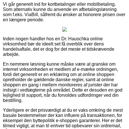
Vi går generelt ind for kortbetalinger eller mobilbetaling.
Som alternativ kunne du anvende en afbetalingsløsning
som f.eks. ViaBill, såfremt du ønsker at honorere prisen over
en længere periode.
Inden nogen handler hos en Dr. Hauschka online
virksomhed bør de ideelt set få overblik over dens
handelsaftale, det er dog for det meste et tidskrævende
arbejde.
En nemmere løsning kunne måske være at granske om
internet virksomheden er medlem af e-mærke ordningen,
fordi det generelt er en erklæring om at online shoppen
opretholder de gældende danske regler, samt at online
shoppen en gang i mellem monitoreres af jurister der har
indsigt i vedtægterne på området. Dette er desuden en god
lejlighed til support, når du forvoldes udfordringer ved din
bestilling.
Yderligere er det prisværdigt at du er vaks omkring de mest
basale bestemmelser der kan influere på transaktionen, for
eksempel den byttepolitik e-shoppen garanterer. Her er det
tilmed vigtigt, at man til enhver tid opbevarer sin ordremail,